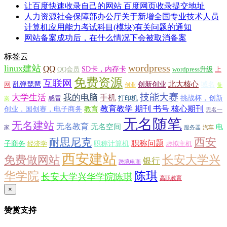
让百度快速收录自己的网站 百度网页收录提交地址
人力资源社会保障部办公厅关于新增全国专业技术人员
计算机应用能力考试科目(模块)有关问题的通知
网站备案成功后，在什么情况下会被取消备案
标签云
wordpress
linux建站
QQ
SD卡，内存卡
QQ会员
wordpress升级
上
免费资源
互联网
北大核心
乱弹琵琶
创新创业
域名
网
创业
备
技能大赛
大学生活
我的电脑
手机
挑战杯，创新
感冒
打印机
案
教育教学 期刊 书号 核心期刊
创业，国创赛，电子商务
教育
无名一
无名随笔
无名建站
无名教育
无名空间
电
家
服务器
汽车
西安
耐思尼克
职称问题
子商务
职称计算机
经济学
虚拟主机
西安建站
长安大学兴
免费做网站
银行
跨境电商
华学院
陈琪
长安大学兴华学院陈琪
高职教育
×
赞赏支持