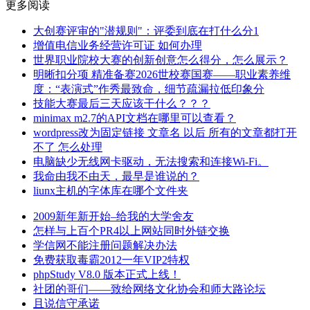
更多阅读
大创赛评审的"潜规则"：评委到底在打什么分1
增值电信业务经营许可证 如何办理
世界职业院校大赛的创新创意怎么得分，怎么展示？
明晰扣分项 精准备赛2026世校赛国赛——职业素养维
度：“表演式”作秀最致命，细节疏漏拉低印象分
技能大赛最后三天应该干什么？？？
minimax m2.7的API文档在哪里可以查看？
wordpress改为固定链接 文章名 以后 所有的文章都打开
不了 怎么处理
电脑缺少无线网卡驱动，无法搜索和连接Wi-Fi。
我命由我不由天，最早是谁说的？
liunx主机的字体库在哪个文件夹
2009新年新开始–给我的大学舍友
怎样与上百个PR4以上网站同时外链交换
学信网不能注册问题解决办法
免费获取毒霸2012一年VIP2特权
phpStudy V8.0 版本正式上线！
社团的哥们——致给网络文化协会和师大路论坛
且说信守承诺