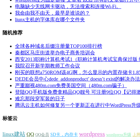
电脑缺少无线网卡驱动，无法搜索和连接Wi-Fi。
我命由我不由天，最早是谁说的？
liunx主机的字体库在哪个文件夹
随机推荐
全球各种域名后缀注册量TOP100排行榜
秦都区马庄街道举办电子商务培训会
西安2013职称计算机考试1（职称计算机考试宝典保过版
我院召开新学期教师工作会议
刚买的联想a750ROM该4G啊，怎么显示的内置存储卡1.85
DEDE会员中心dede_addonproduct’ doesn’t exist的解决办法
严重鄙视480m.com免费美国空间（480m.com骗子）
登陆QQ手机版免费拿精品QQ靓号 可注册9位QQ【记得
难忘那段穿军装的日子
腾讯云主机如何修复另一个更新正在进行中WordPress升
标签云
wordpress
linux建站
QQ
SD卡，内存卡
QQ会员
wordpress升级
上