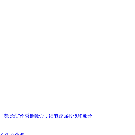
：“表演式”作秀最致命，细节疏漏拉低印象分
不了 怎么处理