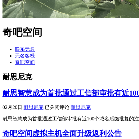
奇吧空间
联系无名
无名客栈
奇吧空间
耐思尼克
耐思智慧成为首批通过工信部审批有近10
耐
02月20日
耐思尼克
已关闭评论
耐思尼克
思
耐思智慧成为首批通过工信部审批有近100个域名后缀批复的注册
智
慧
奇吧空间虚拟主机全面升级返利公告
成