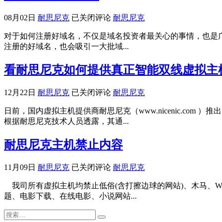
改
域
注
名?
如
08月02日
耐思尼克
已关闭评论
耐思尼克
何
对于如何注册好域名，不仅是域名投资者最关心的事情，也是
注
注册的好域名，也会吸引一大批域...
册
好
看耐思尼克如何提供真正智能双线虚拟主
域
名？
看
12月22日
耐思尼克
已关闭评论
耐思尼克
耐
日前，国内虚拟主机提供商耐思尼克（www.nicenic.c
思
根据耐思尼克技术人员透露，其通...
尼
克
耐思尼克主机禁止内容
如
何
提
耐
11月09日
耐思尼克
已关闭评论
耐思尼克
供
思
我司所有虚拟主机均禁止低俗(含打擦边球的网站)、木马、
真
尼
题、电影下载、在线电影、小说网站...
正
克
智
主
能
机