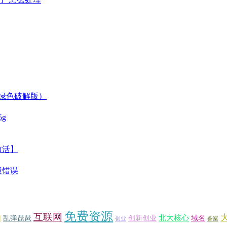
 绿色破解版）
g
激活】
级错误
免费资源
互联网
北大核心
乱弹琵琶
创新创业
域名
网
创业
备案