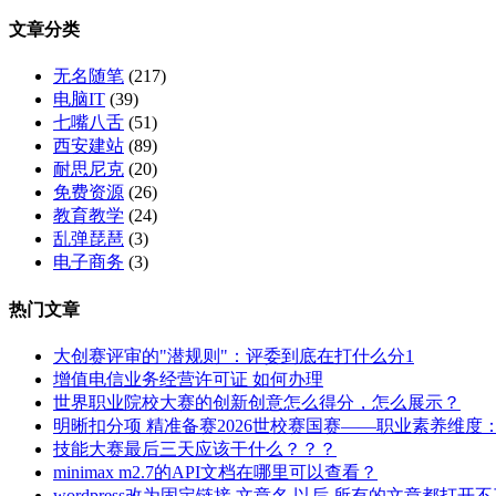
双
禁
文章分类
线
止
虚
内
无名随笔
(217)
拟
容
电脑IT
(39)
主
七嘴八舌
(51)
机
西安建站
(89)
耐思尼克
(20)
免费资源
(26)
教育教学
(24)
乱弹琵琶
(3)
电子商务
(3)
热门文章
大创赛评审的"潜规则"：评委到底在打什么分1
增值电信业务经营许可证 如何办理
世界职业院校大赛的创新创意怎么得分，怎么展示？
明晰扣分项 精准备赛2026世校赛国赛——职业素养维度
技能大赛最后三天应该干什么？？？
minimax m2.7的API文档在哪里可以查看？
wordpress改为固定链接 文章名 以后 所有的文章都打开