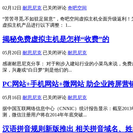
为
首
奇
02月12日
耐思尼克
已关闭评论
奇吧空间
批
吧
“苦苦寻觅,不如驻足留意”，奇吧空间虚拟主机全面升级返利！为
通
空
虚拟主机产品进行以下调整： 1...
过
间
工
虚
信
揭秘免费虚拟主机是怎样“收费”的
拟
部
主
审
机
揭
05月20日
耐思尼克
已关闭评论
耐思尼克
批
全
秘
有
感谢耐思尼克分享： 对于刚步入建站行业的小菜鸟来说，免
面
免
近
深，兴趣或“白日梦”则是他们的...
升
费
100
级
虚
个
返
PC网站+手机网站+微网站 助企业跨屏营
拟
域
利
主
名
公
机
PC
05月16日
耐思尼克
已关闭评论
耐思尼克
后
告
是
网
缀
据中国互联网络信息中心（CNNIC）统计报告显示：截至201
怎
站
批
测，微信注册用户将在2014年年底突破...
样
+手
复
“收
机
的
费”
汉语拼音规则新版推出 相关拼音域名、
网
注