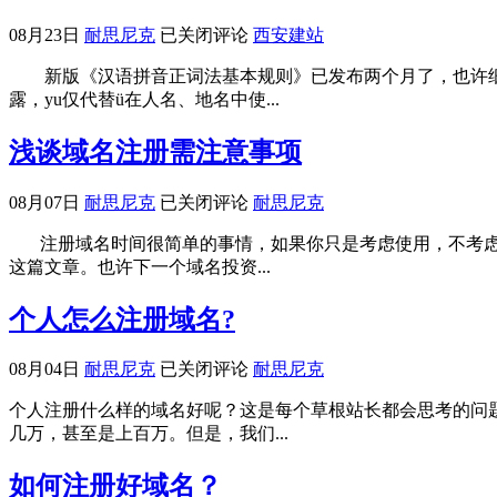
的
站
册
+微
汉
08月23日
耐思尼克
已关闭评论
西安建站
商
网
语
站
新版《汉语拼音正词法基本规则》已发布两个月了，也许细心地朋
拼
助
露，yu仅代替ü在人名、地名中使...
音
企
规
业
浅谈域名注册需注意事项
则
跨
新
屏
版
浅
08月07日
耐思尼克
已关闭评论
耐思尼克
营
推
谈
销
注册域名时间很简单的事情，如果你只是考虑使用，不考虑
出
域
这篇文章。也许下一个域名投资...
相
名
关
注
拼
个人怎么注册域名?
册
音
需
域
注
个
08月04日
耐思尼克
已关闭评论
耐思尼克
名、
意
人
姓
个人注册什么样的域名好呢？这是每个草根站长都会思考的问
事
怎
名
几万，甚至是上百万。但是，我们...
项
么
域
注
名
如何注册好域名？
册