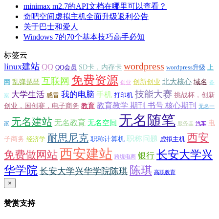
minimax m2.7的API文档在哪里可以查看？
奇吧空间虚拟主机全面升级返利公告
关于巴士和爱人
Windows 7的70个基本技巧高手必知
标签云
wordpress
linux建站
QQ
SD卡，内存卡
QQ会员
wordpress升级
上
免费资源
互联网
北大核心
乱弹琵琶
创新创业
域名
网
创业
备
技能大赛
大学生活
我的电脑
手机
挑战杯，创新
感冒
打印机
案
教育教学 期刊 书号 核心期刊
创业，国创赛，电子商务
教育
无名一
无名随笔
无名建站
无名教育
无名空间
电
家
服务器
汽车
西安
耐思尼克
职称问题
子商务
职称计算机
经济学
虚拟主机
西安建站
长安大学兴
免费做网站
银行
跨境电商
华学院
陈琪
长安大学兴华学院陈琪
高职教育
×
赞赏支持