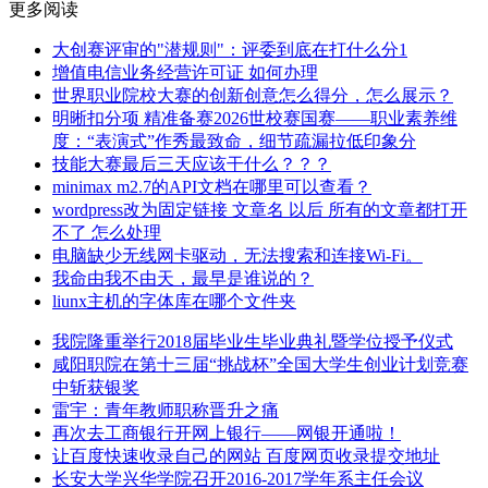
更多阅读
大创赛评审的"潜规则"：评委到底在打什么分1
增值电信业务经营许可证 如何办理
世界职业院校大赛的创新创意怎么得分，怎么展示？
明晰扣分项 精准备赛2026世校赛国赛——职业素养维
度：“表演式”作秀最致命，细节疏漏拉低印象分
技能大赛最后三天应该干什么？？？
minimax m2.7的API文档在哪里可以查看？
wordpress改为固定链接 文章名 以后 所有的文章都打开
不了 怎么处理
电脑缺少无线网卡驱动，无法搜索和连接Wi-Fi。
我命由我不由天，最早是谁说的？
liunx主机的字体库在哪个文件夹
我院隆重举行2018届毕业生毕业典礼暨学位授予仪式
咸阳职院在第十三届“挑战杯”全国大学生创业计划竞赛
中斩获银奖
雷宇：青年教师职称晋升之痛
再次去工商银行开网上银行——网银开通啦！
让百度快速收录自己的网站 百度网页收录提交地址
长安大学兴华学院召开2016-2017学年系主任会议