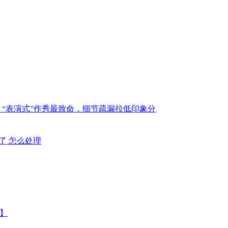
：“表演式”作秀最致命，细节疏漏拉低印象分
不了 怎么处理
户】