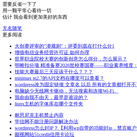
需要反省一下了
用一颗平常心看待一切
估计 我会看到更加美好的东西
无名随笔
更多阅读
大创赛评审的"潜规则"：评委到底在打什么分1
增值电信业务经营许可证 如何办理
世界职业院校大赛的创新创意怎么得分，怎么展示？
明晰扣分项 精准备赛2026世校赛国赛——职业素养维度
技能大赛最后三天应该干什么？？？
minimax m2.7的API文档在哪里可以查看？
wordpress改为固定链接 文章名 以后 所有的文章都打开
电脑缺少无线网卡驱动，无法搜索和连接Wi-Fi。
我命由我不由天，最早是谁说的？
liunx主机的字体库在哪个文件夹
耐思尼克主机禁止内容
学信网不能注册问题解决办法
wordpress怎么封IP？【利用wp自带的功能封ip，禁言账
鄙视网站51credit信用卡论坛