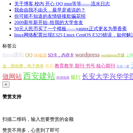
关于博客 校内 开心 QQ msn等等——流水日志
我命由我不由天，最早是谁说的？
你可能不知道的友情链接欺骗花招
2009新年新开始–给我的大学舍友
50元人民币买了一个模板——yanmx正式更名为墨香斋
linux网络配置出现E325,Linux CentOS E325错
标签云
wordpress
linux建站
QQ
SD卡，内存卡
QQ会员
wordpress升级
上
教育教学 期刊 书号 核心期刊
业，国创赛，电子商务
教育
无名一家
西安建站
长安大学兴华学
做网站
银行
跨境电商
×
赞赏支持
扫描二维码，输入您要赞赏的金额
赞赏不用多，心意到了即可