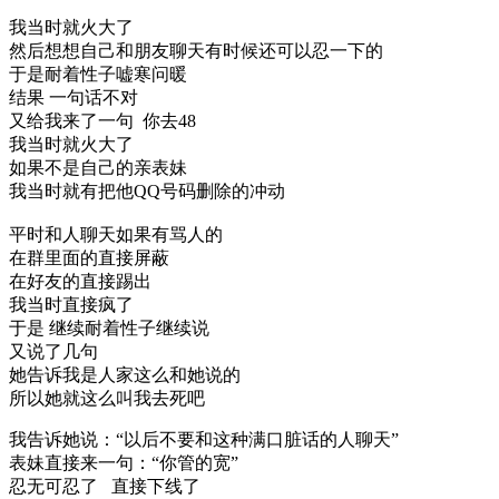
我当时就火大了
然后想想自己和朋友聊天有时候还可以忍一下的
于是耐着性子嘘寒问暖
结果 一句话不对
又给我来了一句 你去48
我当时就火大了
如果不是自己的亲表妹
我当时就有把他QQ号码删除的冲动
平时和人聊天如果有骂人的
在群里面的直接屏蔽
在好友的直接踢出
我当时直接疯了
于是 继续耐着性子继续说
又说了几句
她告诉我是人家这么和她说的
所以她就这么叫我去死吧
我告诉她说：“以后不要和这种满口脏话的人聊天”
表妹直接来一句：“你管的宽”
忍无可忍了 直接下线了