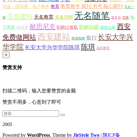
案
教育教学 期刊 书号 核心期刊
创业，国创赛，电子商务
教育
无名一
无名随笔
无名建站
无名教育
无名空间
电
家
服务器
汽车
西安
耐思尼克
职称问题
子商务
职称计算机
经济学
虚拟主机
西安建站
长安大学兴
免费做网站
银行
跨境电商
华学院
陈琪
长安大学兴华学院陈琪
高职教育
×
赞赏支持
扫描二维码，输入您要赞赏的金额
赞赏不用多，心意到了即可
2005
Powered by
WordPress
. Theme by
JieStyle Two
|
陕ICP备