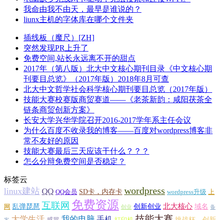
我命由我不由天，最早是谁说的？
liunx主机的字体库在哪个文件夹
插线板（魔尺）[ZH]
突然发现PR上升了
免费空间,站长永远离不开的甜点
2017年（第八版）北大中文核心期刊目录《中文核心期
刊要目总览》（2017年版）2018年8月可查
北大中文哲学社会科学核心期刊要目总览（2017年版）
技能大赛校赛版商贸赛道——《老茶新韵：咸阳茯茶全
链条商贸创新方案》
长安大学兴华学院召开2016-2017学年系主任会议
为什么百度不收录我的博客——百度对wordpress博客非
常不友好的原因
技能大赛最后三天应该干什么？？？
怎么分辩免费空间是否稳定？
标签云
wordpress
linux建站
QQ
SD卡，内存卡
QQ会员
wordpress升级
上
免费资源
互联网
北大核心
乱弹琵琶
创新创业
域名
网
创业
备
技能大赛
大学生活
我的电脑
手机
挑战杯，创新
感冒
打印机