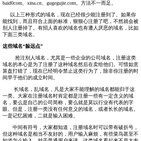
baid0com、xina.cn、gugegujie.com。方法不一而足。
以上三种形式的域名，现在已经很少能注册到了。如果你
能找到，而且符合上面的标准，狠狠心注册了吧，不然就会被
别人注册掉了。有招人喜欢的域名也有遭人厌恶的域名，比如
下面三类域名。
这些域名
“
躲远点
”
抢注别人域名，尤其是一些企业的公司域名，注册这类
域名的本心是为了注册了这种域名然后在卖给他们。可惜如意
算盘打错了，现在已经明令禁止这类行为了，除非你注册的时
间早于他们的成立时间。
长域名，乱域名，凡是大家不能理解的域名都能归于这
一类。大家在注册域名时肯定都是注册一些有一定含义的域
名，要么是自己的公司简称，要么就是莫以行业有代表的字
眼。但是，注册一类没有任何意义的域名，或者长长的域名。
一是记忆困难，二就是输入困难。
中间有符号，大家都知道，注册域名时可以带有破折号，
但这种域名是相当不友好的，用户输入麻烦，有些菜鸟甚至不
知道怎么输入。对于普通用户来讲，这类域名看起来不是太专