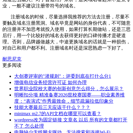
业，一般不建议注册带符号的域名。
注册域名的时候，尽量选择我推荐的方法去注册，尽量不
要触及域名注册黑洞。域名毕竟是网站的身份代表，不可随意
的注册并不加思考就投入使用，如果打算长期做站，还是三思
后行，用一个比较好的域名去获得更好的口碑传播才是硬道
理。否则，品牌越做越大，中途更换域名的话就是一种损伤，
对自己和用户都不利。注册域名时还是深思熟虑一下好了。
耐思尼克
更多阅读
大创赛评审的"潜规则"：评委到底在打什么分1
增值电信业务经营许可证 如何办理
世界职业院校大赛的创新创意怎么得分，怎么展示？
明晰扣分项 精准备赛2026世校赛国赛——职业素养维
度：“表演式”作秀最致命，细节疏漏拉低印象分
技能大赛最后三天应该干什么？？？
minimax m2.7的API文档在哪里可以查看？
wordpress改为固定链接 文章名 以后 所有的文章都打开
不了 怎么处理
电脑缺少无线网卡驱动，无法搜索和连接Wi-Fi。