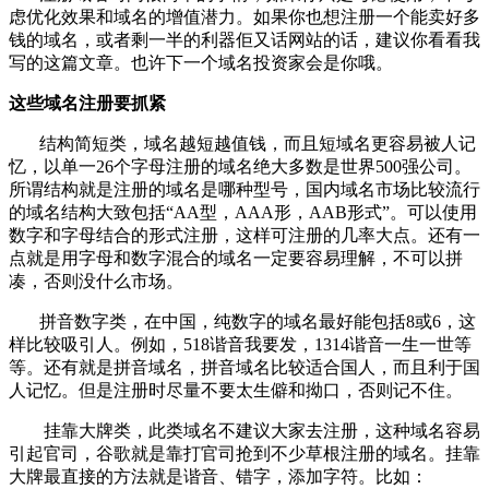
虑优化效果和域名的增值潜力。如果你也想注册一个能卖好多
钱的域名，或者剩一半的利器佢又话网站的话，建议你看看我
写的这篇文章。也许下一个域名投资家会是你哦。
这些域名注册要抓紧
结构简短类，域名越短越值钱，而且短域名更容易被人记
忆，以单一26个字母注册的域名绝大多数是世界500强公司。
所谓结构就是注册的域名是哪种型号，国内域名市场比较流行
的域名结构大致包括“AA型，AAA形，AAB形式”。可以使用
数字和字母结合的形式注册，这样可注册的几率大点。还有一
点就是用字母和数字混合的域名一定要容易理解，不可以拼
凑，否则没什么市场。
拼音数字类，在中国，纯数字的域名最好能包括8或6，这
样比较吸引人。例如，518谐音我要发，1314谐音一生一世等
等。还有就是拼音域名，拼音域名比较适合国人，而且利于国
人记忆。但是注册时尽量不要太生僻和拗口，否则记不住。
挂靠大牌类，此类域名不建议大家去注册，这种域名容易
引起官司，谷歌就是靠打官司抢到不少草根注册的域名。挂靠
大牌最直接的方法就是谐音、错字，添加字符。比如：