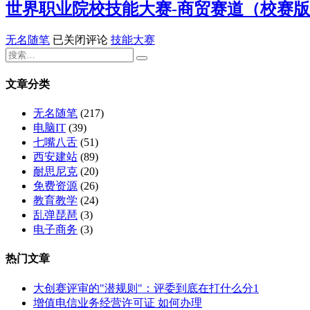
赛
新
世界职业院校技能大赛-商贸赛道（校赛版
赋
赛
全
商
韵：
能
道
链
贸
咸
方
世
无名随笔
已关闭评论
技能大赛
——
条
赛
阳
案》
界
《柿
商
道
茯
职
柿
贸
校
茶
业
如
文章分类
创
赛
全
院
意：
新
方
链
校
富
无名随笔
(217)
方
案
条
技
平
电脑IT
(39)
案》
——
商
能
柿
七嘴八舌
(51)
《跨
贸
大
子
西安建站
(89)
境
创
赛-
全
耐思尼克
(20)
电
新
商
产
免费资源
(26)
商
方
贸
业
教育教学
(24)
“领
案》
赛
链
乱弹琵琶
(3)
航
道
商
电子商务
(3)
者”：
（校
贸
外
赛
运
热门文章
贸
版）
营
订
——
方
大创赛评审的"潜规则"：评委到底在打什么分1
单
《乡
案》
增值电信业务经营许可证 如何办理
全