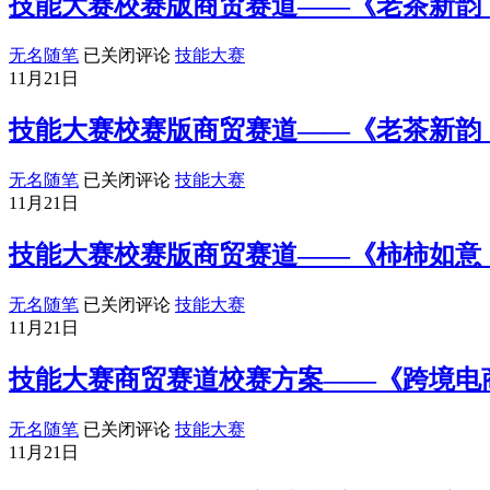
技能大赛校赛版商贸赛道——《老茶新韵
么
维
赛
校
得
度：
一
赛
分，
技
“表
无名随笔
已关闭评论
技能大赛
票
版
怎
能
演
11月21日
零
商
么
大
式”
分
贸
展
赛
作
技能大赛校赛版商贸赛道——《老茶新韵
的
赛
示？
校
秀
解
道
赛
最
决
技
无名随笔
已关闭评论
技能大赛
——
版
致
办
能
《果
11月21日
商
命，
法
大
甜
贸
细
赛
万
技能大赛校赛版商贸赛道——《柿柿如意
赛
节
校
家：
道
疏
赛
礼
技
无名随笔
已关闭评论
技能大赛
——
漏
版
泉
能
《老
11月21日
拉
商
苹
大
茶
低
贸
果
赛
新
技能大赛商贸赛道校赛方案——《跨境电
印
赛
全
校
韵：
象
道
链
赛
咸
分
技
无名随笔
已关闭评论
技能大赛
——
条
版
阳
能
《老
11月21日
商
商
茯
大
茶
贸
贸
茶