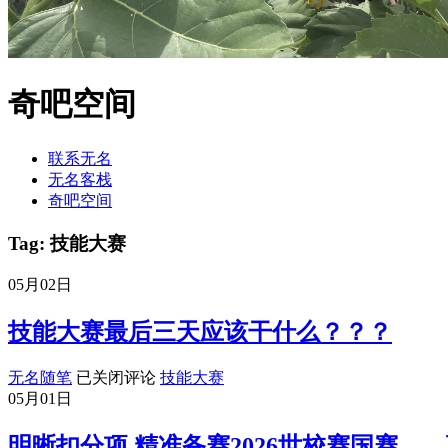
奇吧空间
联系无名
无名客栈
奇吧空间
Tag: 技能大赛
05月02日
技能大赛最后三天应该干什么？？？
技
无名随笔
已关闭评论
技能大赛
能
05月01日
大
赛
明晰扣分项 精准备赛2026世校赛国赛