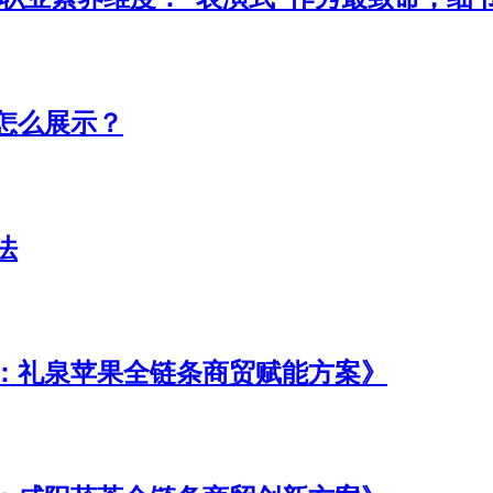
怎么展示？
法
：礼泉苹果全链条商贸赋能方案》