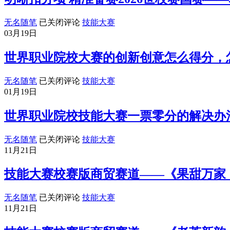
最
后
明
无名随笔
已关闭评论
技能大赛
三
晰
03月19日
天
扣
应
分
世界职业院校大赛的创新创意怎么得分，
该
项
干
精
世
无名随笔
已关闭评论
技能大赛
什
准
界
01月19日
么？？？
备
职
赛
业
世界职业院校技能大赛一票零分的解决办
2026
院
世
校
世
校
无名随笔
已关闭评论
技能大赛
大
界
赛
11月21日
赛
职
国
的
业
赛
技能大赛校赛版商贸赛道——《果甜万家
创
——
院
新
职
校
技
无名随笔
已关闭评论
技能大赛
创
业
技
能
11月21日
意
素
能
大
怎
养
大
赛