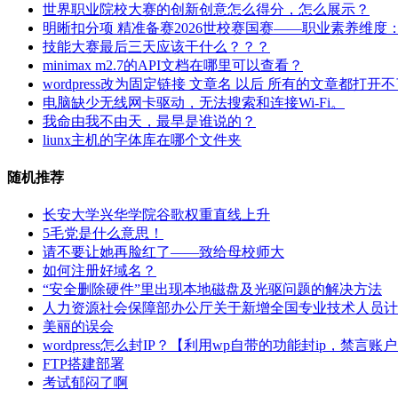
村
世界职业院校大赛的创新创意怎么得分，怎么展示？
流
振
明晰扣分项 精准备赛2026世校赛国赛——职业素养维度
程
兴
技能大赛最后三天应该干什么？？？
实
“带
minimax m2.7的API文档在哪里可以查看？
操
货
wordpress改为固定链接 文章名 以后 所有的文章都打开
与
官”：
电脑缺少无线网卡驱动，无法搜索和连接Wi-Fi。
风
农
我命由我不由天，最早是谁说的？
控》
产
liunx主机的字体库在哪个文件夹
品
直
随机推荐
播
电
长安大学兴华学院谷歌权重直线上升
商
5毛党是什么意思！
全
请不要让她再脸红了——致给母校师大
链
如何注册好域名？
条
“安全删除硬件”里出现本地磁盘及光驱问题的解决方法
运
人力资源社会保障部办公厅关于新增全国专业技术人员计
营》
美丽的误会
wordpress怎么封IP？【利用wp自带的功能封ip，禁言账
FTP搭建部署
考试郁闷了啊