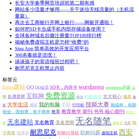
长安大学春季网页培训班第二期有感
网站多少流量才够用——关于迷信无线流量的（主机流
量篇）
再次去工商银行开网上银行——网银开通啦！
如何把SD卡当成手机内部存储设备使用？
全球各种域名后缀注册量TOP100排行榜
揭秘免费虚拟主机是怎样“收费”的
Sina App 简单高效的开发应用平台
360杀毒就是流氓！
谈谈孩子的英语报班过程吧！
耐思尼克主机禁止内容
标签云
wordpress
linux建站
QQ
SD卡，内存卡
QQ会员
wordpress升级
上
免费资源
互联网
北大核心
乱弹琵琶
创新创业
域名
网
创业
备
技能大赛
大学生活
我的电脑
手机
挑战杯，创新
感冒
打印机
案
教育教学 期刊 书号 核心期刊
创业，国创赛，电子商务
教育
无名一
无名随笔
无名建站
无名教育
无名空间
电
家
服务器
汽车
西安
耐思尼克
职称问题
子商务
职称计算机
经济学
虚拟主机