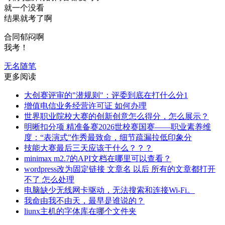
就一个没看
结果就考了啊
合同郁闷啊
我考！
无名随笔
更多阅读
大创赛评审的"潜规则"：评委到底在打什么分1
增值电信业务经营许可证 如何办理
世界职业院校大赛的创新创意怎么得分，怎么展示？
明晰扣分项 精准备赛2026世校赛国赛——职业素养维
度：“表演式”作秀最致命，细节疏漏拉低印象分
技能大赛最后三天应该干什么？？？
minimax m2.7的API文档在哪里可以查看？
wordpress改为固定链接 文章名 以后 所有的文章都打开
不了 怎么处理
电脑缺少无线网卡驱动，无法搜索和连接Wi-Fi。
我命由我不由天，最早是谁说的？
liunx主机的字体库在哪个文件夹