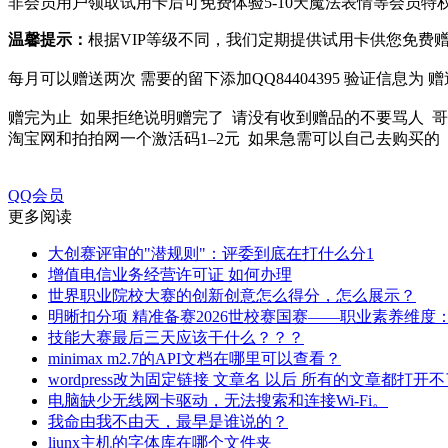
非会员用户领取试用卡后可免费体验5-10天魔法表情等会员特
温馨提示：
根据VIP等级不同，我们定期提供试用卡供您免费
每月可以赠送两次 需要的留下添加QQ84404395 验证信息为
赠完为止 如果拒绝说明赠完了 请没有收到赠品的不要骂人 
淘宝网和拍拍网一个激活码1–2元 如果急需可以自己去购买的
QQ会员
更多阅读
大创赛评审的"潜规则"：评委到底在打什么分1
增值电信业务经营许可证 如何办理
世界职业院校大赛的创新创意怎么得分，怎么展示？
明晰扣分项 精准备赛2026世校赛国赛——职业素养维度
技能大赛最后三天应该干什么？？？
minimax m2.7的API文档在哪里可以查看？
wordpress改为固定链接 文章名 以后 所有的文章都打开
电脑缺少无线网卡驱动，无法搜索和连接Wi-Fi。
我命由我不由天，最早是谁说的？
liunx主机的字体库在哪个文件夹