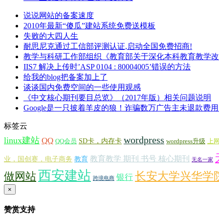
说说网站的备案速度
2010年最新“傻瓜”建站系统免费送模板
失败的大四人生
耐思尼克通过工信部评测认证,启动全国免费招商!
教学与科研工作部组织《教育部关于深化本科教育教学改
IIS7 解决上传时’ASP 0104 : 80004005’错误的方法
给我的blog把备案加上了
谈谈国内免费空间的一些使用观感
《中文核心期刊要目总览》（2017年版）相关问题说明
Google是一只披着羊皮的狼！诈骗数万广告主未退款费
标签云
wordpress
linux建站
QQ
SD卡，内存卡
QQ会员
wordpress升级
上
教育教学 期刊 书号 核心期刊
业，国创赛，电子商务
教育
无名一家
西安建站
长安大学兴华学
做网站
银行
跨境电商
×
赞赏支持