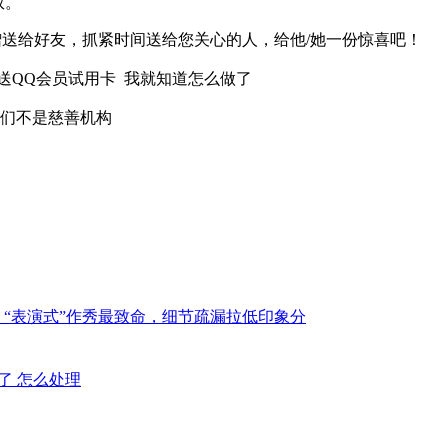
权。
赠送给好友，抓紧时间送给您关心的人，给他/她一份惊喜吧！
 赠送QQ会员试用卡 我就知道怎么做了
哥们不是慈善机构
：“表演式”作秀最致命，细节疏漏拉低印象分
不了 怎么处理