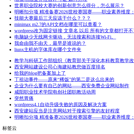
世界职业院校大赛的创新创意怎么得分，怎么展示？
明晰扣分项 精准备赛2026世校赛国赛——职业素养维度
技能大赛最后三天应该干什么？？？
minimax m2.7的API文档在哪里可以查看？
wordpress改为固定链接 文章名 以后 所有的文章都打开
电脑缺少无线网卡驱动，无法搜索和连接Wi-Fi。
我命由我不由天，最早是谁说的？
liunx主机的字体库在哪个文件夹
教学与科研工作部组织《教育部关于深化本科教育教学改
西安网站建设公司心海建站教您做百度排名
给我的blog把备案加上了
丁祖诒事件——原来“稀饭”的第二是这么出来的
企业为什么要有自己的网站——西安免费企业网站制作
咸阳职业技术学院电创社团职教活动周
突然胃痛
wordpress4.1自动升级失败的原因及解决方案
西安建站应当是注意网站对于搜索引擎的友好程度
明晰扣分项 精准备赛2026世校赛国赛——职业素养维度
标签云