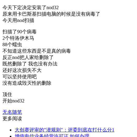
今天下定决定安装了nod32
原来用卡巴斯基扫描电脑的时候是没有病毒了
今天用nod扫描
扫描了90个病毒
2个特洛伊木马
88个蠕虫
不知道这些东西是不是真的病毒
反正nod把人家给删除了
既然删除了 我也没有办法
还好这次损失不大
可以坚持使用吧
没有造成毁灭性的删除
顶住
开始nod32
无名随笔
更多阅读
大创赛评审的"潜规则"：评委到底在打什么分1
增值电信业务经营许可证 如何办理