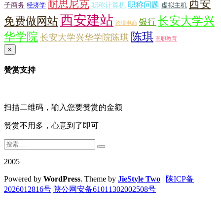
西安
耐思尼克
职称问题
子商务
职称计算机
经济学
虚拟主机
西安建站
长安大学兴
免费做网站
银行
跨境电商
华学院
陈琪
长安大学兴华学院陈琪
高职教育
×
赞赏支持
扫描二维码，输入您要赞赏的金额
赞赏不用多，心意到了即可
2005
Powered by
WordPress
. Theme by
JieStyle Two
|
陕ICP备
2026012816号
陕公网安备61011302002508号