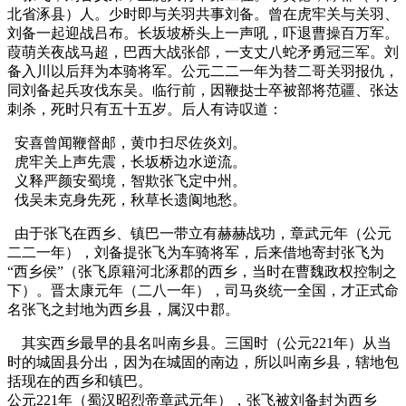
北省涿县）人。少时即与关羽共事刘备。曾在虎牢关与关羽、
刘备一起迎战吕布。长坂坡桥头上一声吼，吓退曹操百万军。
葭萌关夜战马超，巴西大战张郃，一支丈八蛇矛勇冠三军。刘
备入川以后拜为本骑将军。公元二二一年为替二哥关羽报仇，
同刘备起兵攻伐东吴。临行前，因鞭挞士卒被部将范疆、张达
刺杀，死时只有五十五岁。后人有诗叹道：
安喜曾闻鞭督邮，黄巾扫尽佐炎刘。
虎牢关上声先震，长坂桥边水逆流。
义释严颜安蜀境，智欺张飞定中州。
伐吴未克身先死，秋草长遗阆地愁。
由于张飞在西乡、镇巴一带立有赫赫战功，章武元年（公元
二二一年），刘备提张飞为车骑将军，后来借地寄封张飞为
“西乡侯”（张飞原籍河北涿郡的西乡，当时在曹魏政权控制之
下）。晋太康元年（二八一年），司马炎统一全国，才正式命
名张飞之封地为西乡县，属汉中郡。
其实西乡最早的县名叫南乡县。三国时（公元221年）从当
时的城固县分出，因为在城固的南边，所以叫南乡县，辖地包
括现在的西乡和镇巴。
公元221年（蜀汉昭烈帝章武元年），张飞被刘备封为西乡