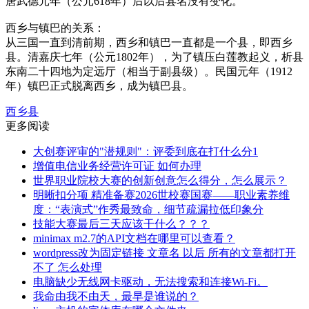
唐武德元年（公元618年）后以后县名没有变化。
西乡与镇巴的关系：
从三国一直到清前期，西乡和镇巴一直都是一个县，即西乡
县。清嘉庆七年（公元1802年），为了镇压白莲教起义，析县
东南二十四地为定远厅（相当于副县级）。民国元年（1912
年）镇巴正式脱离西乡，成为镇巴县。
西乡县
更多阅读
大创赛评审的"潜规则"：评委到底在打什么分1
增值电信业务经营许可证 如何办理
世界职业院校大赛的创新创意怎么得分，怎么展示？
明晰扣分项 精准备赛2026世校赛国赛——职业素养维
度：“表演式”作秀最致命，细节疏漏拉低印象分
技能大赛最后三天应该干什么？？？
minimax m2.7的API文档在哪里可以查看？
wordpress改为固定链接 文章名 以后 所有的文章都打开
不了 怎么处理
电脑缺少无线网卡驱动，无法搜索和连接Wi-Fi。
我命由我不由天，最早是谁说的？