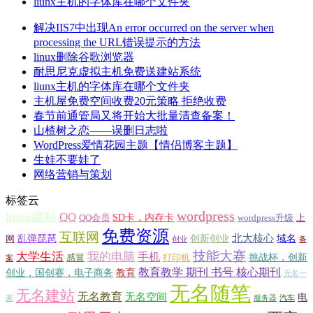
liunx主机的字体库在哪个文件夹
解决IIS7中出现An error occurred on the server when
processing the URL错误提示的方法
linux删除谷歌浏览器
耐思尼克虚拟主机免费送建站系统
liunx主机的字体库在哪个文件夹
主机屋免费空间收费20元策略 拒绝收费
春节前通管局又将开始大批量清查备案！
山楂树之恋——误删日志啦
WordPress爱情花园主题【情侣博客主题】
生娃不要娃了
网络营销与策划
标签云
wordpress
linux建站
QQ
SD卡，内存卡
QQ会员
wordpress升级
上
免费资源
互联网
北大核心
乱弹琵琶
创新创业
域名
网
创业
备
技能大赛
大学生活
我的电脑
手机
挑战杯，创新
感冒
打印机
案
教育教学 期刊 书号 核心期刊
创业，国创赛，电子商务
教育
无名一
无名随笔
无名建站
无名教育
无名空间
电
家
服务器
汽车