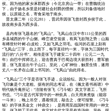
侯。因为他的家乡涿郡西乡（今北京房山一带）在曹魏统治
下，由于扬名乡里是封建社会封爵的惯例，所以刘备借地封
侯，以原籍之名，寄食采地于南乡。
晋太康二年（公元281），晋武帝因张飞曾封西乡侯于此，
故改南乡县为西乡县。
县内有张飞题名的“飞凤山”。飞凤山在汉中市111公里的西
乡县城西的午子山侧。峰峦凌空耸拔，有凤飞欲翔之势；山巅
有稀世针叶树-白皮松，又如飞凤之羽毛。临河的石崖上刻有
“飞凤山”三字，自上而下，每字直径约一米，字体为三国时代
流行的“八分书”。相传是张飞于建安二十四年（公元二一九
年）由巴中挥师北上，迎击曹真于巴蜀边境大获胜利，曹军败
退，张飞直追出午子山口。至此，心旷神怡，触景生情，遂用
丈八一长矛在山崖上书写的。“飞凤山”由此得名。
“飞凤山”三个字是否张飞手迹，众说纷纭。因为一般人对张
飞印象是个大老粗。据有的同志考证，在《佩文斋书画谱》中
明代杨升庵所记：“涪陵有张飞《刁斗铭》其文字甚工，飞所
书也。”刁斗是古代军营中的一种炊具，白天用来煮饭（能容
一斗米），晚上吊空，遇着情况，敲击之，便可报警。《刁斗
铭》的字体系金文（钟鼎文），是商周至战国时常用的一种文
字。张飞能工于此书，肯定对古代文字是有造诣的。另外，据