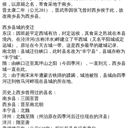
侯，以原籍之名，寄食采地于南乡。
晋太康二年（公元281），晋武帝因张飞曾封西乡侯于此，故
改南乡县为西乡县。
西乡县城的变迁
东汉：因班超平定西域有功，封定远侯，其食采之邑就在本县
境内。在泾洋河(古称洋水)畔建立了平西城（又名平阳城或定
远城）。原址在今天古城一带。这是西乡最早的建城记录。
南北朝：县城迁往峡口，此时县名改为“丰宁县”，县城亦称为
“丰宁城”。
隋：由峡口迁至蒿坪山之阳（今四季河），一直到元，西乡县
城一直在此。
元：由于南宋末年遭蒙古铁蹄的蹂躏，城池被毁，县城由四季
河迁到牧马河畔现在县城的所在地。
历史上西乡曾用过的县名：
南乡县：三国至晋
西乡县：晋至南北朝
丰宁县：北魏
洋州：北魏至隋（州治原在四季河后迁往现在的洋县）
洋川：隋至唐