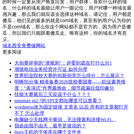
的时候一定要从用户角度出发，用户群体，喜欢什么样的域
名，什么样的域名最能让用户一眼记住，用户对哪一种域名最
感兴趣，那么我们就应该去选择这种域名。请记住，用户都是
傻瓜，他们见的最多的就是com域名，甚至有的用户认为你的
不是com域名，那么你这个网站都不是官方的，因为用户是傻
瓜，所以我们只能跟着傻瓜走。唯有这样，你的域名才有意
义。
域名
西安免费做网站
更多阅读
大创赛评审的"潜规则"：评委到底在打什么分1
增值电信业务经营许可证 如何办理
世界职业院校大赛的创新创意怎么得分，怎么展示？
明晰扣分项 精准备赛2026世校赛国赛——职业素养维
度：“表演式”作秀最致命，细节疏漏拉低印象分
技能大赛最后三天应该干什么？？？
minimax m2.7的API文档在哪里可以查看？
wordpress改为固定链接 文章名 以后 所有的文章都打开
不了 怎么处理
电脑缺少无线网卡驱动，无法搜索和连接Wi-Fi。
我命由我不由天，最早是谁说的？
liunx主机的字体库在哪个文件夹