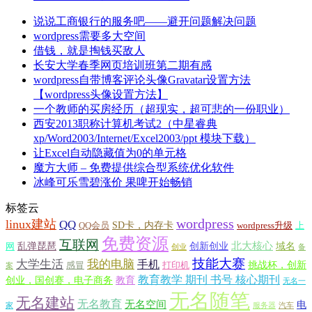
说说工商银行的服务吧——避开问题解决问题
wordpress需要多大空间
借钱，就是掏钱买敌人
长安大学春季网页培训班第二期有感
wordpress自带博客评论头像Gravatar设置方法
【wordpress头像设置方法】
一个教师的买房经历（超现实，超可悲的一份职业）
西安2013职称计算机考试2（中星睿典
xp/Word2003/Internet/Excel2003/ppt 模块下载）
让Excel自动隐藏值为0的单元格
魔方大师 – 免费提供综合型系统优化软件
冰峰可乐雪碧涨价 果啤开始畅销
标签云
wordpress
linux建站
QQ
SD卡，内存卡
QQ会员
wordpress升级
上
免费资源
互联网
北大核心
乱弹琵琶
创新创业
域名
网
创业
备
技能大赛
大学生活
我的电脑
手机
挑战杯，创新
感冒
打印机
案
教育教学 期刊 书号 核心期刊
创业，国创赛，电子商务
教育
无名一
无名随笔
无名建站
无名教育
无名空间
电
家
服务器
汽车