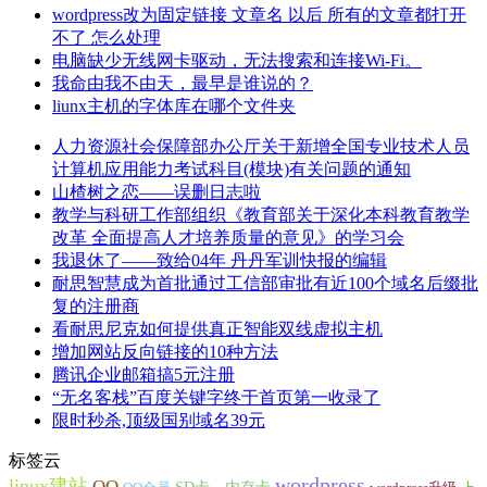
wordpress改为固定链接 文章名 以后 所有的文章都打开
不了 怎么处理
电脑缺少无线网卡驱动，无法搜索和连接Wi-Fi。
我命由我不由天，最早是谁说的？
liunx主机的字体库在哪个文件夹
人力资源社会保障部办公厅关于新增全国专业技术人员
计算机应用能力考试科目(模块)有关问题的通知
山楂树之恋——误删日志啦
教学与科研工作部组织《教育部关于深化本科教育教学
改革 全面提高人才培养质量的意见》的学习会
我退休了——致给04年 丹丹军训快报的编辑
耐思智慧成为首批通过工信部审批有近100个域名后缀批
复的注册商
看耐思尼克如何提供真正智能双线虚拟主机
增加网站反向链接的10种方法
腾讯企业邮箱搞5元注册
“无名客栈”百度关键字终于首页第一收录了
限时秒杀,顶级国别域名39元
标签云
wordpress
linux建站
QQ