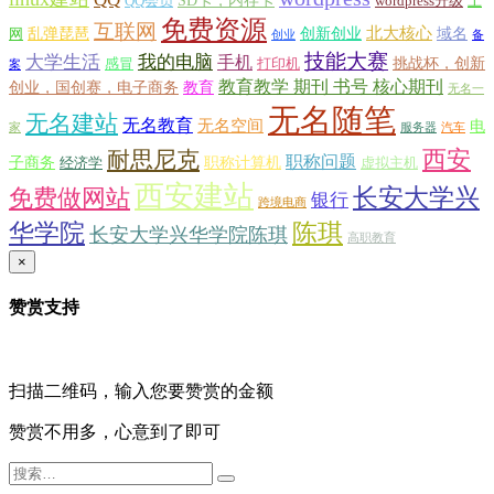
SD卡，内存卡
QQ会员
wordpress升级
上
免费资源
互联网
北大核心
乱弹琵琶
创新创业
域名
网
创业
备
技能大赛
大学生活
我的电脑
手机
挑战杯，创新
感冒
打印机
案
教育教学 期刊 书号 核心期刊
创业，国创赛，电子商务
教育
无名一
无名随笔
无名建站
无名教育
无名空间
电
家
服务器
汽车
西安
耐思尼克
职称问题
子商务
职称计算机
经济学
虚拟主机
西安建站
长安大学兴
免费做网站
银行
跨境电商
华学院
陈琪
长安大学兴华学院陈琪
高职教育
×
赞赏支持
扫描二维码，输入您要赞赏的金额
赞赏不用多，心意到了即可