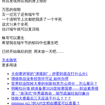
而且发现用在我的身上很好
万恶的假期
五一过完了还有端午节
一个清明节上次都把我弄了一个半死
这次51来个全死
估计端午就可以复活啦
稣哥可以重生
希望我在端午节的郁闷中也重生吧
已经开始疯狂的想 周末放一天吧……
无名随笔
更多阅读
大创赛评审的"潜规则"：评委到底在打什么分1
增值电信业务经营许可证 如何办理
世界职业院校大赛的创新创意怎么得分，怎么展示？
明晰扣分项 精准备赛2026世校赛国赛——职业素养维
度：“表演式”作秀最致命，细节疏漏拉低印象分
技能大赛最后三天应该干什么？？？
minimax m2.7的API文档在哪里可以查看？