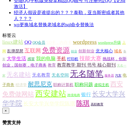
登陆QQ手机版免费拿精品QQ靓号 可注册9位QQ【记得
激活】
经济人假设是谁提出的？？？泰勒，亚当斯密或者其他
人？？？
wp更换域名替换老域名的sql命令替换法
标签云
wordpress
linux建站
QQ
SD卡，内存卡
QQ会员
wordpress升级
上
免费资源
互联网
北大核心
乱弹琵琶
创新创业
域名
网
创业
备
技能大赛
大学生活
我的电脑
手机
挑战杯，创新
感冒
打印机
案
教育教学 期刊 书号 核心期刊
创业，国创赛，电子商务
教育
无名一
无名随笔
无名建站
无名教育
无名空间
电
家
服务器
汽车
西安
耐思尼克
职称问题
子商务
职称计算机
经济学
虚拟主机
西安建站
长安大学兴
免费做网站
银行
跨境电商
华学院
陈琪
长安大学兴华学院陈琪
高职教育
×
赞赏支持