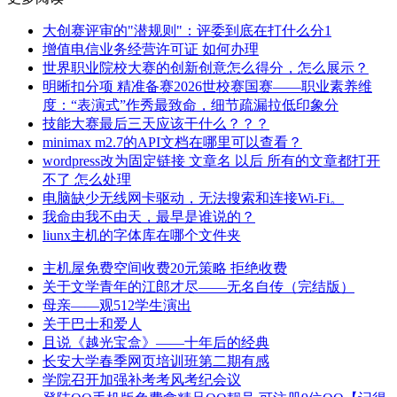
大创赛评审的"潜规则"：评委到底在打什么分1
增值电信业务经营许可证 如何办理
世界职业院校大赛的创新创意怎么得分，怎么展示？
明晰扣分项 精准备赛2026世校赛国赛——职业素养维
度：“表演式”作秀最致命，细节疏漏拉低印象分
技能大赛最后三天应该干什么？？？
minimax m2.7的API文档在哪里可以查看？
wordpress改为固定链接 文章名 以后 所有的文章都打开
不了 怎么处理
电脑缺少无线网卡驱动，无法搜索和连接Wi-Fi。
我命由我不由天，最早是谁说的？
liunx主机的字体库在哪个文件夹
主机屋免费空间收费20元策略 拒绝收费
关于文学青年的江郎才尽——无名自传（完结版）
母亲——观512学生演出
关于巴士和爱人
且说《越光宝盒》——十年后的经典
长安大学春季网页培训班第二期有感
学院召开加强补考考风考纪会议