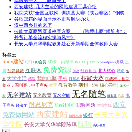
寒假第一天——献血去了
西安建站–几大主流的网站建设工具介绍
我院荣获“全国互联网+训练营大赛（陕西赛区）”铜奖
谷歌邮箱的界面显示不正常解决办法
汉中西乡县的来历
技能大赛商贸赛道校赛方案——《跨境电商“领航者”：
外贸订单全流程实操与风控》
长安大学兴华学院教务处召开新学期全体教师大会
标签云
wordpress
linux建站
QQ
SD卡，内存卡
QQ会员
wordpress升级
上
免费资源
互联网
北大核心
乱弹琵琶
创新创业
域名
网
创业
备
技能大赛
大学生活
我的电脑
手机
挑战杯，创新
感冒
打印机
案
教育教学 期刊 书号 核心期刊
创业，国创赛，电子商务
教育
无名一
无名随笔
无名建站
无名教育
无名空间
电
家
服务器
汽车
西安
耐思尼克
职称问题
子商务
职称计算机
经济学
虚拟主机
西安建站
长安大学兴
免费做网站
银行
跨境电商
华学院
陈琪
长安大学兴华学院陈琪
高职教育
×