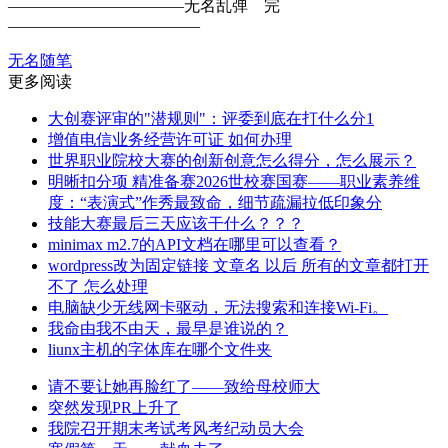
———————————无名乱弹 完
————————————
无名随笔
更多阅读
大创赛评审的"潜规则"：评委到底在打什么分1
增值电信业务经营许可证 如何办理
世界职业院校大赛的创新创意怎么得分，怎么展示？
明晰扣分项 精准备赛2026世校赛国赛——职业素养维
度：“表演式”作秀最致命，细节疏漏拉低印象分
技能大赛最后三天应该干什么？？？
minimax m2.7的API文档在哪里可以查看？
wordpress改为固定链接 文章名 以后 所有的文章都打开
不了 怎么处理
电脑缺少无线网卡驱动，无法搜索和连接Wi-Fi。
我命由我不由天，最早是谁说的？
liunx主机的字体库在哪个文件夹
请不要让她再脸红了——致给母校师大
突然发现PR上升了
我院召开期末考试考风考纪动员大会