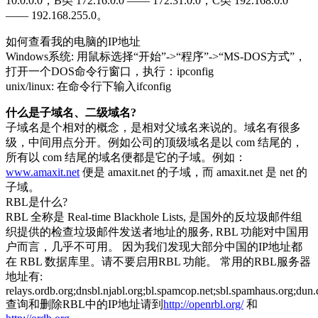
10.0.0.0，B类 172.16.0.0 —— 172.31.0.0，C类 192.168.0.0
—— 192.168.255.0。
如何查看我的电脑的IP地址
Windows系统: 用鼠标选择“开始”->“程序”->“MS-DOS方式”，
打开一个DOS命令行窗口，执行：ipconfig
unix/linux: 在命令行下输入ifconfig
什么是子域名、二级域名?
子域名是个相对的概念，是相对父域名来说的。域名有很多
级，中间用点分开。例如公司的顶级域名是以 com 结尾的，
所有以 com 结尾的域名便都是它的子域。例如：
www.amaxit.net
便是 amaxit.net 的子域，而 amaxit.net 是 net 的
子域。
RBL是什么?
RBL 全称是 Real-time Blackhole Lists, 是国外的反垃圾邮件组
织提供的检查垃圾邮件发送者地址的服务, RBL 功能对中国用
户而言，几乎不可用。 因为我们发现大部分中国的IP地址都
在 RBL 数据库里。请不要启用RBL 功能。 常用的RBL服务器
地址有:
relays.ordb.org;dnsbl.njabl.org;bl.spamcop.net;sbl.spamhaus.org;dun.d
查询和删除RBL中的IP地址请到
http://openrbl.org/
和