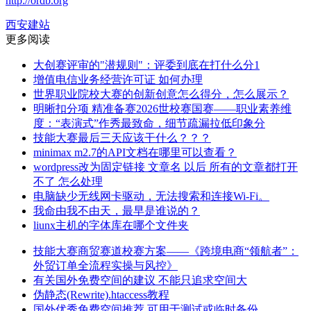
http://ordb.org
西安建站
更多阅读
大创赛评审的"潜规则"：评委到底在打什么分1
增值电信业务经营许可证 如何办理
世界职业院校大赛的创新创意怎么得分，怎么展示？
明晰扣分项 精准备赛2026世校赛国赛——职业素养维
度：“表演式”作秀最致命，细节疏漏拉低印象分
技能大赛最后三天应该干什么？？？
minimax m2.7的API文档在哪里可以查看？
wordpress改为固定链接 文章名 以后 所有的文章都打开
不了 怎么处理
电脑缺少无线网卡驱动，无法搜索和连接Wi-Fi。
我命由我不由天，最早是谁说的？
liunx主机的字体库在哪个文件夹
技能大赛商贸赛道校赛方案——《跨境电商“领航者”：
外贸订单全流程实操与风控》
有关国外免费空间的建议 不能只追求空间大
伪静态(Rewrite).htaccess教程
国外优秀免费空间推荐 可用于测试或临时备份