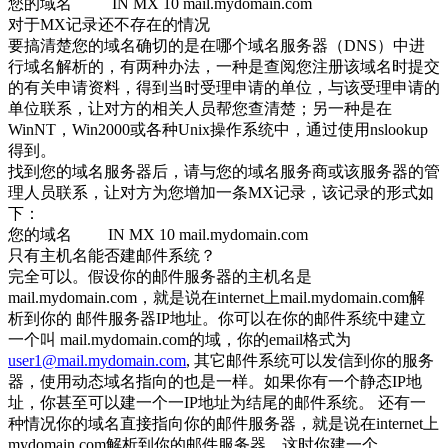
您的域名 IN MX 10 mail.mydomain.com
对于MX记录还不存在的情况
要搞清楚您的域名确切的是在哪个域名服务器（DNS）中进
行域名解析的，有两种办法，一种是查阅您注册该域名时提交
的有关申请资料，得到当时受理申请的单位，与该受理申请的
单位联系，让对方的相关人员帮您查清楚；另一种是在
WinNT，Win2000或各种Unix操作系统中，通过使用nslookup
得到。
找到您的域名服务器后，请与您的域名服务商或该服务器的管
理人员联系，让对方为您增加一条MX记录，该记录的形式如
下：
您的域名 IN MX 10 mail.mydomain.com
只有主机名能否建邮件系统？
完全可以。假设你的邮件服务器的主机名是
mail.mydomain.com，就是说在internet上mail.mydomain.com解
析到你的 邮件服务器IP地址。你可以在你的邮件系统中建立
一个叫 mail.mydomain.com的域，你的email格式为
user1@mail.mydomain.com
, 其它邮件系统可以发信到你的服务
器，使用动态域名指向的也是一样。如果你有一个静态IP地
址，你甚至可以建一个一IP地址为结尾的邮件系统。 还有一
种情况你的域名直接指向你的邮件服务器，就是说在internet上
mydomain.com解析到你的邮件服务器，这时你建一个