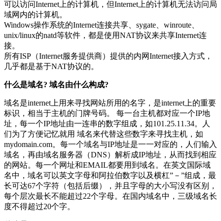
可以访问Internet上的计算机，但Internet上的计算机无法访问局
域网内的计算机。
Windows操作系统的Internet连接共享、sygate、winroute、
unix/linux的natd等软件，都是使用NAT协议来共享Internet连
接。
所有ISP（Internet服务提供商）提供的内网Internet接入方式，
几乎都是基于NAT协议的。
什么是域名? 域名由什么构成?
域名是internet上用来寻找网站所用的名字，是internet上的重要
标识，相当于主机的门牌号码。 每一台主机都对应一个IP地
址，每一个IP地址由一连串的数字组成，如101.25.11.34。人
们为了方便记忆就用 域名来代替这些数字来寻找主机，如
mydomain.com。每一个域名与IP地址是一一对应的，人们输入
域名，再由域名服务器（DNS）解析成IP地址，从而找到相应
的网站。每一个网址和EMAIL都要用到域名。在英文国际域
名中，域名可以英文字母和阿拉伯数字以及横杠”－”组成，最
长可达67个字符（包括后缀），并且字母的大小写没有区别，
每个层次最长不能超过22个字母。在国内域名中，三级域名长
度不得超过20个字。