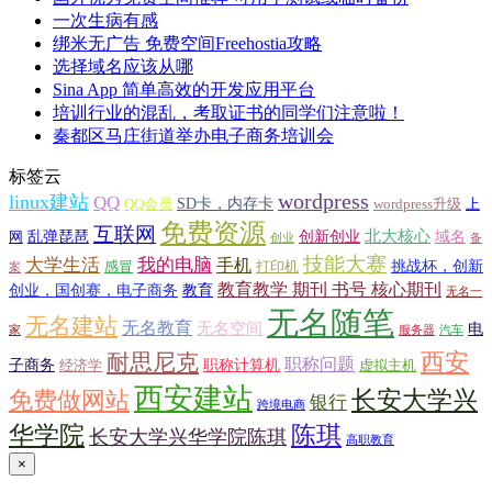
一次生病有感
绑米无广告 免费空间Freehostia攻略
选择域名应该从哪
Sina App 简单高效的开发应用平台
培训行业的混乱，考取证书的同学们注意啦！
秦都区马庄街道举办电子商务培训会
标签云
wordpress
linux建站
QQ
SD卡，内存卡
QQ会员
wordpress升级
上
免费资源
互联网
北大核心
乱弹琵琶
创新创业
域名
网
创业
备
技能大赛
大学生活
我的电脑
手机
挑战杯，创新
感冒
打印机
案
教育教学 期刊 书号 核心期刊
创业，国创赛，电子商务
教育
无名一
无名随笔
无名建站
无名教育
无名空间
电
家
服务器
汽车
西安
耐思尼克
职称问题
子商务
职称计算机
经济学
虚拟主机
西安建站
长安大学兴
免费做网站
银行
跨境电商
华学院
陈琪
长安大学兴华学院陈琪
高职教育
×