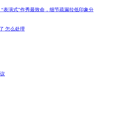
：“表演式”作秀最致命，细节疏漏拉低印象分
不了 怎么处理
会议