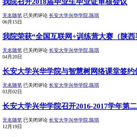
我院召开2018届毕业生毕业证审核会议
业
毕
生
业
我
毕
无名随笔
已关闭评论
长安大学兴华学院
,
陈琪
生
院
业
06月15日
顺
召
典
利
开
礼
我院荣获“全国互联网+训练营大赛（陕西
通
2018
暨
过
届
学
我
学
无名随笔
已关闭评论
长安大学兴华学院
,
陈琪
毕
位
院
位
04月20日
业
授
荣
授
生
予
获
予
长安大学兴华学院与智慧树网络课堂签约
毕
仪
“全
审
业
式
国
核
长
证
无名随笔
已关闭评论
长安大学兴华学院
,
陈琪
互
安
审
03月02日
联
大
核
网
学
会
长安大学兴华学院召开2016-2017学年
+训
兴
议
练
华
长
无名随笔
已关闭评论
长安大学兴华学院
,
陈琪
营
学
安
12月19日
大
院
大
赛
与