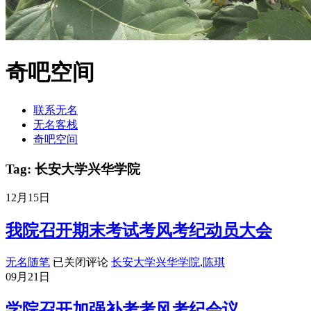
奇吧空间
联系无名
无名客栈
奇吧空间
Tag: 长安大学兴华学院
12月15日
我院召开期末考试考风考纪动员大会
我
无名随笔
已关闭评论
长安大学兴华学院
,
陈琪
院
09月21日
召
开
学院召开加强补考考风考纪会议