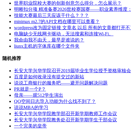
大
世界职业院校大赛的创新创意怎么得分，怎么展示？
会
学
明晰扣分项 精准备赛2026世校赛国赛——职业素养维度
议
英
技能大赛最后三天应该干什么？？？
语
minimax m2.7的API文档在哪里可以查看？
四
wordpress改为固定链接 文章名 以后 所有的文章都打开
六
电脑缺少无线网卡驱动，无法搜索和连接Wi-Fi。
级
我命由我不由天，最早是谁说的？
考
liunx主机的字体库在哪个文件夹
试
随机推荐
长安大学兴华学院召开2019届毕业生学位授予资格审核
百度是如何收录没有提交过的新站
说说工商银行的服务吧——避开问题解决问题
PR就是一个P？
母亲——观512学生演出
QQ空间日志导入功能为什么找不到了？
说说MBA的学习
长安大学兴华学院教学部召开新学期教师工作会议
长安大学兴华学院教务处召开新学期学生干部会议
一个完美的皇帝