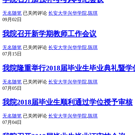
期
末
学
无名随笔
已关闭评论
长安大学兴华学院
,
陈琪
考
院
09月02日
试
召
考
开
我院召开新学期教师工作会议
风
加
考
强
我
无名随笔
已关闭评论
长安大学兴华学院
,
陈琪
纪
补
院
07月15日
动
考
召
员
考
开
我院隆重举行2018届毕业生毕业典礼暨
大
风
新
会
考
学
我
无名随笔
已关闭评论
长安大学兴华学院
,
陈琪
纪
期
院
07月05日
会
教
隆
议
师
重
我院2018届毕业生顺利通过学位授予审核
工
举
作
行
我
无名随笔
已关闭评论
长安大学兴华学院
,
陈琪
会
2018
院
07月04日
议
届
2018
毕
届