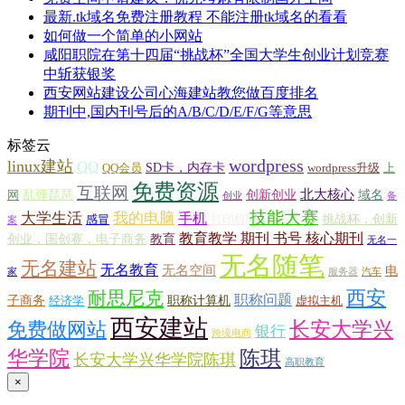
最新.tk域名免费注册教程 不能注册tk域名的看看
如何做一个简单的小网站
咸阳职院在第十四届“挑战杯”全国大学生创业计划竞赛
中斩获银奖
西安网站建设公司心海建站教您做百度排名
期刊中,国内刊号后的A/B/C/D/E/F/G等意思
标签云
wordpress
linux建站
QQ
SD卡，内存卡
QQ会员
wordpress升级
上
免费资源
互联网
北大核心
乱弹琵琶
创新创业
域名
网
创业
备
技能大赛
大学生活
我的电脑
手机
挑战杯，创新
感冒
打印机
案
教育教学 期刊 书号 核心期刊
创业，国创赛，电子商务
教育
无名一
无名随笔
无名建站
无名教育
无名空间
电
家
服务器
汽车
西安
耐思尼克
职称问题
子商务
职称计算机
经济学
虚拟主机
西安建站
长安大学兴
免费做网站
银行
跨境电商
华学院
陈琪
长安大学兴华学院陈琪
高职教育
×