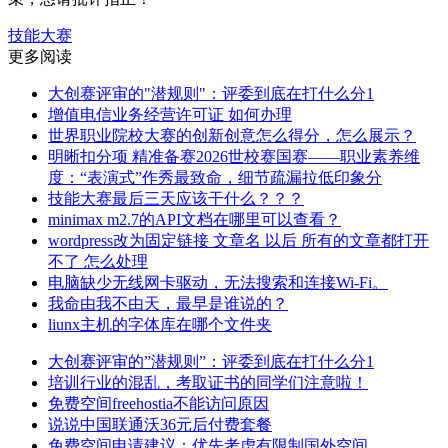
技能大赛
更多阅读
大创赛评审的"潜规则"：评委到底在打什么分1
增值电信业务经营许可证 如何办理
世界职业院校大赛的创新创意怎么得分，怎么展示？
明晰扣分项 精准备赛2026世校赛国赛——职业素养维
度：“表演式”作秀最致命，细节疏漏拉低印象分
技能大赛最后三天应该干什么？？？
minimax m2.7的API文档在哪里可以查看？
wordpress改为固定链接 文章名 以后 所有的文章都打开
不了 怎么处理
电脑缺少无线网卡驱动，无法搜索和连接Wi-Fi。
我命由我不由天，最早是谁说的？
liunx主机的字体库在哪个文件夹
大创赛评审的”潜规则”：评委到底在打什么分1
培训行业的混乱，考取证书的同学们注意啦！
免费空间freehostia不能访问原因
说说中国联通沃36元后付费套餐
免费空间申请建议：优先考虑有限制国外空间