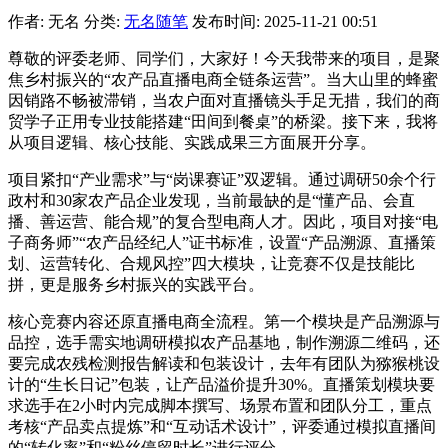
作者: 无名
分类:
无名随笔
发布时间: 2025-11-21 00:51
尊敬的评委老师、同学们，大家好！今天我带来的项目，是聚
焦乡村振兴的“农产品直播电商全链条运营”。当大山里的蜂蜜
因销路不畅被滞销，当农户面对直播镜头手足无措，我们的商
贸学子正用专业技能搭建“田间到餐桌”的桥梁。接下来，我将
从项目逻辑、核心技能、实践成果三方面展开分享。
项目紧扣“产业需求”与“岗课赛证”双逻辑。通过调研50余个行
政村和30家农产品企业发现，当前最缺的是“懂产品、会直
播、善运营、能合规”的复合型电商人才。因此，项目对接“电
子商务师”“农产品经纪人”证书标准，设置“产品溯源、直播策
划、运营转化、合规风控”四大模块，让竞赛不仅是技能比
拼，更是服务乡村振兴的实践平台。
核心竞赛内容还原直播电商全流程。第一个模块是产品溯源与
品控，选手需实地调研模拟农产品基地，制作溯源二维码，还
要完成农残检测报告解读和包装设计，去年有团队为猕猴桃设
计的“生长日记”包装，让产品溢价提升30%。直播策划模块要
求选手在2小时内完成脚本撰写、场景布置和团队分工，重点
考核“产品卖点提炼”和“互动话术设计”，评委通过模拟直播间
的“转化率”和“粉丝停留时长”进行评分。