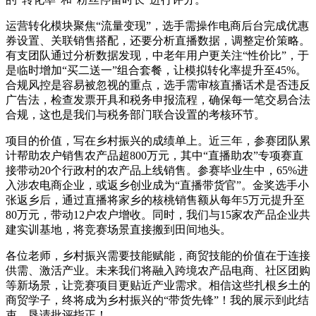
运营转化模块聚焦“流量变现”，选手需操作电商后台完成优惠
券设置、关联销售搭配，还要分析直播数据，调整定价策略。
有支团队通过分析数据发现，中老年用户更关注“性价比”，于
是临时增加“买二送一”组合套餐，让模拟转化率提升至45%。
合规风控是容易被忽视的重点，选手需审核直播话术是否违反
广告法，检查发票开具和税务申报流程，确保每一笔交易合法
合规，这也是我们与税务部门联合设置的考核环节。
项目的价值，写在乡村振兴的成绩单上。近三年，参赛团队累
计帮助农户销售农产品超800万元，其中“直播助农”专项赛直
接带动20个行政村的农产品上线销售。参赛毕业生中，65%进
入涉农电商企业，或返乡创业成为“直播带货官”。金奖选手小
张返乡后，通过直播将家乡的核桃销售额从每年5万元提升至
80万元，带动12户农户增收。同时，我们与15家农产品企业共
建实训基地，将竞赛场景直接搬到田间地头。
各位老师，乡村振兴需要技能赋能，商贸技能的价值在于连接
供需、激活产业。未来我们将融入跨境农产品电商、社区团购
等新场景，让竞赛项目更贴近产业需求。相信这些扎根乡土的
商贸学子，终将成为乡村振兴的“带货先锋”！我的展示到此结
束，恳请批评指正！