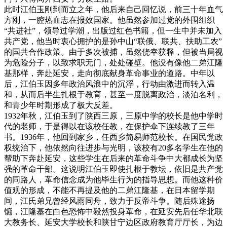
此时江伯玉刚到而立之年，他后来自己回忆说，前三十年血气
方刚，一腔热血志在报效国家。他虽然参加过党的外围组织
“共进社”，领导过学潮，出版过红色书籍，但一生中并未加入
共产党，他当时衷心拥护的是孙中山“联俄、联共、扶助工农”
的国共合作政策。由于多次被捕，虽然侥幸获释，但被当局视
为危险分子，以致求职无门，处处碰壁。他没有像他二弟江隆
基那样，奔赴延安，走向彻底献身革命事业的道路。中年以
后，江伯玉因多年政治风浪中的沉浮，行动由激进而转入温
和，从而后半生扎根于教育，甚至一度脱离政治，淡泊名利，
和青少年时期形成了极大反差。
1932年秋，江伯玉到了陕西三原，三原中学的校长是他中学时
代的老师，于是得以在该校任教，在保护伞下连续教了三年
书。1936年，他回到家乡，任西乡简易师范校长。在国民党政
权统治下，他依然向往进步与光明，该校有20多名学生在他的
帮助下奔赴延安，这些学生在后来的革命斗争中大都成长为坚
强的革命干部。这说明江伯玉即使扎根于教坛，依旧是共产党
的同路人，革命信念成为他毕生行为的指导思想。而他这种价
值观的形成，不能不再提及他的二弟江隆基，在日本留学期
间，江氏弟兄曾经风雨同舟，致力于反帝斗争。随后殊途扬
镳，江隆基在白色恐怖中毅然投身革命，在延安先后任华北联
大教务长、延安大学校长和陕甘宁边区政府教育厅厅长，为边