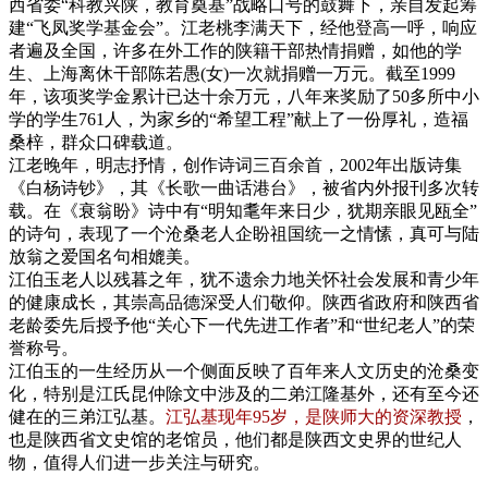
西省委“科教兴陕，教育奠基”战略口号的鼓舞下，亲自发起筹
建“飞凤奖学基金会”。江老桃李满天下，经他登高一呼，响应
者遍及全国，许多在外工作的陕籍干部热情捐赠，如他的学
生、上海离休干部陈若愚(女)一次就捐赠一万元。截至1999
年，该项奖学金累计已达十余万元，八年来奖励了50多所中小
学的学生761人，为家乡的“希望工程”献上了一份厚礼，造福
桑梓，群众口碑载道。
江老晚年，明志抒情，创作诗词三百余首，2002年出版诗集
《白杨诗钞》，其《长歌一曲话港台》，被省内外报刊多次转
载。在《衰翁盼》诗中有“明知耄年来日少，犹期亲眼见瓯全”
的诗句，表现了一个沧桑老人企盼祖国统一之情愫，真可与陆
放翁之爱国名句相媲美。
江伯玉老人以残暮之年，犹不遗余力地关怀社会发展和青少年
的健康成长，其崇高品德深受人们敬仰。陕西省政府和陕西省
老龄委先后授予他“关心下一代先进工作者”和“世纪老人”的荣
誉称号。
江伯玉的一生经历从一个侧面反映了百年来人文历史的沧桑变
化，特别是江氏昆仲除文中涉及的二弟江隆基外，还有至今还
健在的三弟江弘基。
江弘基现年95岁，是陕师大的资深教授
，
也是陕西省文史馆的老馆员，他们都是陕西文史界的世纪人
物，值得人们进一步关注与研究。