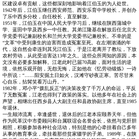
区建设卓有贡献，这些都深刻地影响着江伯玉的为人处世。
1942年后，江伯玉继任西安师范、西安乐育中学校长，并创办
了乐中西乡分校，自任校长，直至解放。
1951年，江伯玉在中国人民大学学习后，继续在陕西蒲城中
学、蓝田中学及西乡一中任教。其弟江隆基在解放后任北京大
学党委书记兼副校长和兰州大学党委书记兼校长。不幸的是
“文革”中受到康生的迫害而造成冤案至死。在左潮汹涌的年
代，这自然会牵连到其兄江伯玉，于是江老离开了教坛，下放
农村劳动，从此受迫害达13年之久。这些众所周知的原因，本
文没有必要多加解释。江老此时已届70高龄，面对生活的逆
境，依然乐观开朗，无怨无悔，正如他在《忆劳动锻炼》一诗
中所说：“……阳安掘土日如火，汉滩守砂夜正寒。苦尽甘来
心自乐，拈髯笑看万山丹。”
1982年，邓小平“拨乱反正”的决策改变了千万人的命运，平反
了无数冤案，江老也得到了政策的落实。以他多年在社会上的
声望，相继出任西乡县人大副主任和县政协副主席，直至1985
年退休。
一生颠沛流离，幸逢盛世，退休后的江老本应颐养天年，但他
作为民革汉中市委顾问和台属联谊会名誉会长，依然与党肝胆
相照，积极参加各种社会活动，特别是他的心牵挂着自己多年
从事的教育事业，牵挂着那些贫家辍学的子弟。1989年，在陕