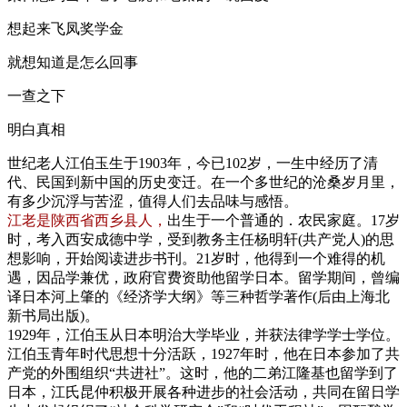
想起来飞凤奖学金
就想知道是怎么回事
一查之下
明白真相
世纪老人江伯玉生于1903年，今已102岁，一生中经历了清
代、民国到新中国的历史变迁。在一个多世纪的沧桑岁月里，
有多少沉浮与苦涩，值得人们去品味与感悟。
江老是陕西省西乡县人，
出生于一个普通的．农民家庭。17岁
时，考入西安成德中学，受到教务主任杨明轩(共产党人)的思
想影响，开始阅读进步书刊。21岁时，他得到一个难得的机
遇，因品学兼优，政府官费资助他留学日本。留学期间，曾编
译日本河上肇的《经济学大纲》等三种哲学著作(后由上海北
新书局出版)。
1929年，江伯玉从日本明治大学毕业，并获法律学学士学位。
江伯玉青年时代思想十分活跃，1927年时，他在日本参加了共
产党的外围组织“共进社”。这时，他的二弟江隆基也留学到了
日本，江氏昆仲积极开展各种进步的社会活动，共同在留日学