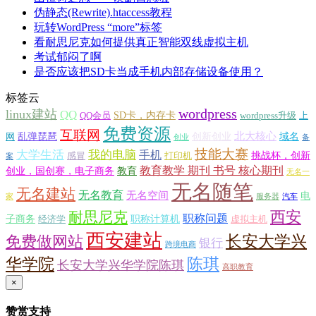
伪静态(Rewrite).htaccess教程
玩转WordPress “more”标签
看耐思尼克如何提供真正智能双线虚拟主机
考试郁闷了啊
是否应该把SD卡当成手机内部存储设备使用？
标签云
wordpress
linux建站
QQ
SD卡，内存卡
QQ会员
wordpress升级
上
免费资源
互联网
北大核心
乱弹琵琶
创新创业
域名
网
创业
备
技能大赛
大学生活
我的电脑
手机
挑战杯，创新
感冒
打印机
案
教育教学 期刊 书号 核心期刊
创业，国创赛，电子商务
教育
无名一
无名随笔
无名建站
无名教育
无名空间
电
家
服务器
汽车
西安
耐思尼克
职称问题
子商务
职称计算机
经济学
虚拟主机
西安建站
长安大学兴
免费做网站
银行
跨境电商
华学院
陈琪
长安大学兴华学院陈琪
高职教育
×
赞赏支持