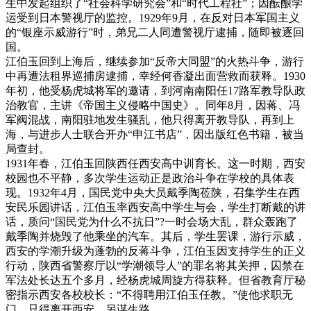
生中发起组织了“社会科学研究会”和“时代工程社”；因酝酿学
运受到日本警视厅的监控。1929年9月，在反对日本军国主义
的“银座示威游行”时，弟兄二人同遭警视厅逮捕，随即被逐回
国。
江伯玉回到上海后，继续参加“反帝大同盟”的火热斗争，游行
中再遭法租界巡捕房逮捕，幸经何香凝出面营救而获释。1930
年初，他受杨虎城将军的邀请，到河南南阳任17路军教导队政
治教官，主讲《帝国主义侵略中国史》。同年8月，因蒋、冯
军阀混战，南阳驻地发生骚乱，他只得离开教导队，再到上
海，与进步人士联合开办“申江书店”，因出版红色书籍，被当
局查封。
1931年春，江伯玉回陕西任西安高中训育长。这一时期，西安
校园也不平静，多次学生运动正是政治斗争在学校的具体表
现。1932年4月，国民党中央大员戴季陶莅陕，召集学生在西
安民乐园讲话，江伯玉率西安高中学生与会，学生打断戴的讲
话，质问“国民党为什么不抗日”?一时会场大乱，群众轰跑了
戴季陶并烧毁了他乘坐的汽车。其后，学生罢课，游行示威，
西安的学潮升级为蓬勃的反蒋斗争，江伯玉因支持学生的正义
行动，陕西省警察厅以“学潮领导人”的罪名将其关押，囚禁在
军法处长达五个多月，经杨虎城周旋方得获释。但省教育厅秘
密指示西安各校校长：“不得聘用江伯玉任教。”使他求职无
门，只得离开西安，另谋生路。