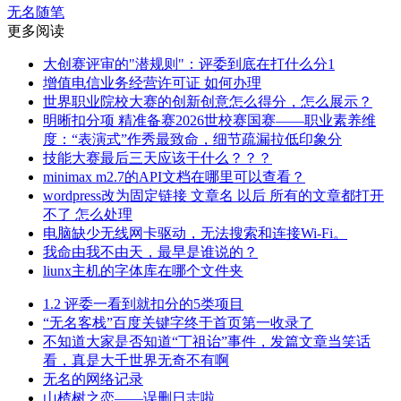
无名随笔
更多阅读
大创赛评审的"潜规则"：评委到底在打什么分1
增值电信业务经营许可证 如何办理
世界职业院校大赛的创新创意怎么得分，怎么展示？
明晰扣分项 精准备赛2026世校赛国赛——职业素养维
度：“表演式”作秀最致命，细节疏漏拉低印象分
技能大赛最后三天应该干什么？？？
minimax m2.7的API文档在哪里可以查看？
wordpress改为固定链接 文章名 以后 所有的文章都打开
不了 怎么处理
电脑缺少无线网卡驱动，无法搜索和连接Wi-Fi。
我命由我不由天，最早是谁说的？
liunx主机的字体库在哪个文件夹
1.2 评委一看到就扣分的5类项目
“无名客栈”百度关键字终于首页第一收录了
不知道大家是否知道“丁祖诒”事件，发篇文章当笑话
看，真是大千世界无奇不有啊
无名的网络记录
山楂树之恋——误删日志啦