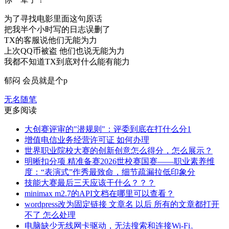
为了寻找电影里面这句原话
把我半个小时写的日志误删了
TX的客服说他们无能为力
上次QQ币被盗 他们也说无能为力
我都不知道TX到底对什么能有能力
郁闷 会员就是个p
无名随笔
更多阅读
大创赛评审的"潜规则"：评委到底在打什么分1
增值电信业务经营许可证 如何办理
世界职业院校大赛的创新创意怎么得分，怎么展示？
明晰扣分项 精准备赛2026世校赛国赛——职业素养维
度：“表演式”作秀最致命，细节疏漏拉低印象分
技能大赛最后三天应该干什么？？？
minimax m2.7的API文档在哪里可以查看？
wordpress改为固定链接 文章名 以后 所有的文章都打开
不了 怎么处理
电脑缺少无线网卡驱动，无法搜索和连接Wi-Fi。