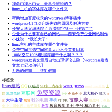
我命由我不由天，最早是谁说的？
liunx主机的字体库在哪个文件夹
帮助增加百度收录的WordPress博客插件
wordpress4.1自动升级失败的原因及解决方案
长安大学兴华学院 百度关键字终于上涨第二了
企业为什么要有自己的网站——西安免费企业网站制作
小妹说：“我长大了”
liunx主机的字体库在哪个文件夹
免费空间挑选空间容量大小不是首要因素
100M空间100M数据库能干什么啊？？？
wordpress发表文章后自动出现评论去除【wordpress发表
文章 自己会评论】
万恶的假期——致51假期
标签云
wordpress
linux建站
QQ
SD卡，内存卡
QQ会员
wordpress升级
上
免费资源
互联网
北大核心
乱弹琵琶
创新创业
域名
网
创业
备
技能大赛
大学生活
我的电脑
手机
挑战杯，创新
感冒
打印机
案
教育教学 期刊 书号 核心期刊
创业，国创赛，电子商务
教育
无名一