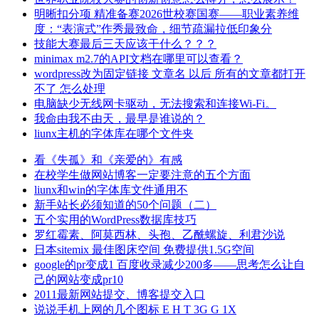
明晰扣分项 精准备赛2026世校赛国赛——职业素养维
度：“表演式”作秀最致命，细节疏漏拉低印象分
技能大赛最后三天应该干什么？？？
minimax m2.7的API文档在哪里可以查看？
wordpress改为固定链接 文章名 以后 所有的文章都打开
不了 怎么处理
电脑缺少无线网卡驱动，无法搜索和连接Wi-Fi。
我命由我不由天，最早是谁说的？
liunx主机的字体库在哪个文件夹
看《失孤》和《亲爱的》有感
在校学生做网站博客一定要注意的五个方面
liunx和win的字体库文件通用不
新手站长必须知道的50个问题（二）
五个实用的WordPress数据库技巧
罗红霉素、阿莫西林、头孢、乙酰螺旋、利君沙说
日本sitemix 最佳图床空间 免费提供1.5G空间
google的pr变成1 百度收录减少200多——思考怎么让自
己的网站变成pr10
2011最新网站提交、博客提交入口
说说手机上网的几个图标 E H T 3G G 1X