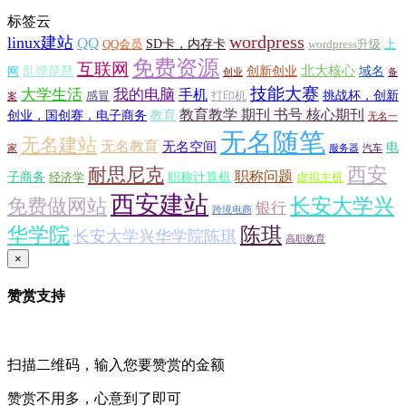
标签云
wordpress
linux建站
QQ
SD卡，内存卡
QQ会员
wordpress升级
上
免费资源
互联网
北大核心
乱弹琵琶
创新创业
域名
网
创业
备
技能大赛
大学生活
我的电脑
手机
挑战杯，创新
感冒
打印机
案
教育教学 期刊 书号 核心期刊
创业，国创赛，电子商务
教育
无名一
无名随笔
无名建站
无名教育
无名空间
电
家
服务器
汽车
西安
耐思尼克
职称问题
子商务
职称计算机
经济学
虚拟主机
西安建站
长安大学兴
免费做网站
银行
跨境电商
华学院
陈琪
长安大学兴华学院陈琪
高职教育
×
赞赏支持
扫描二维码，输入您要赞赏的金额
赞赏不用多，心意到了即可