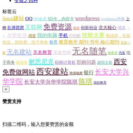
变脸之四种
标签云
wordpress
linux建站
QQ
SD卡，内存卡
QQ会员
wordpress升级
上
免费资源
互联网
北大核心
乱弹琵琶
创新创业
域名
网
创业
备
技能大赛
大学生活
我的电脑
手机
挑战杯，创新
感冒
打印机
案
教育教学 期刊 书号 核心期刊
创业，国创赛，电子商务
教育
无名一
无名随笔
无名建站
无名教育
无名空间
电
家
服务器
汽车
西安
耐思尼克
职称问题
子商务
职称计算机
经济学
虚拟主机
西安建站
长安大学兴
免费做网站
银行
跨境电商
华学院
陈琪
长安大学兴华学院陈琪
高职教育
×
赞赏支持
扫描二维码，输入您要赞赏的金额