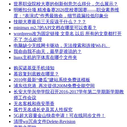
世界职业院校大赛的创新创意怎么得分，怎么展示？
明晰扣分项 精准备赛2026世校赛国赛——职业素养维
度：“表演式”作秀最致命，细节疏漏拉低印象分
技能大赛最后三天应该干什么？？？
minimax m2.7的API文档在哪里可以查看？
wordpress改为固定链接 文章名 以后 所有的文章都打开
不了 怎么处理
电脑缺少无线网卡驱动，无法搜索和连接Wi-Fi。
我命由我不由天，最早是谁说的？
liunx主机的字体库在哪个文件夹
购买诺基亚手机须知
慕容复到底败在哪里？
2010年最新“傻瓜”建站系统免费送模板
浦东信息港_再次提供200M免费全能空间
长安大学兴华学院召开2016-2017学年第二学期新学期教
师工作会议
无名客栈和燕安墨香
孤竹无名成长史及其人性探究
5G超大容量金山快盘申请！可在线同步文件！
清理wp冗余文件Delete-Revision