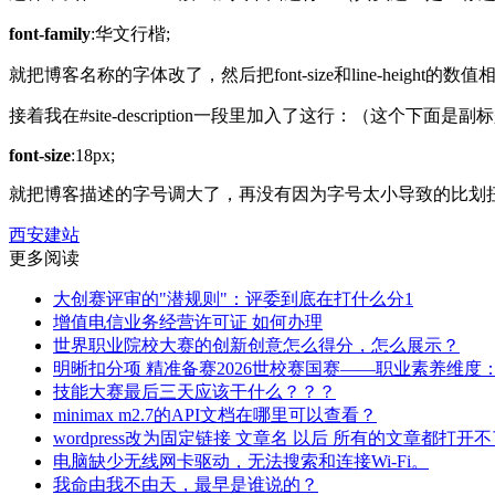
font-family
:华文行楷;
就把博客名称的字体改了，然后把font-size和line-heigh
接着我在#site-description一段里加入了这行：（这个下面是副
font-size
:18px;
就把博客描述的字号调大了，再没有因为字号太小导致的比划
西安建站
更多阅读
大创赛评审的"潜规则"：评委到底在打什么分1
增值电信业务经营许可证 如何办理
世界职业院校大赛的创新创意怎么得分，怎么展示？
明晰扣分项 精准备赛2026世校赛国赛——职业素养维度
技能大赛最后三天应该干什么？？？
minimax m2.7的API文档在哪里可以查看？
wordpress改为固定链接 文章名 以后 所有的文章都打开
电脑缺少无线网卡驱动，无法搜索和连接Wi-Fi。
我命由我不由天，最早是谁说的？