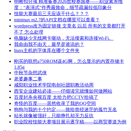
明晰扣分项 精准备赛2026世校赛国赛——职业素养维
度：“表演式”作秀最致命，细节疏漏拉低印象分
技能大赛最后三天应该干什么？？？
minimax m2.7的API文档在哪里可以查看？
wordpress改为固定链接 文章名 以后 所有的文章都打开
不了 怎么处理
电脑缺少无线网卡驱动，无法搜索和连接Wi-Fi。
我命由我不由天，最早是谁说的？
liunx主机的字体库在哪个文件夹
刚买的联想a750ROM该4G啊，怎么显示的内置存储卡
1.85g
中秋节杂想武侠
老婆趣事二事
咸阳职业技术学院电创社团职教活动周
西安企业建站必读——仔细读完就懂如何做网站
百度封杀央视百度 太给力把CCTV给搞了
奇怪的百度——居然收录了我的QQ空间
狗狗与我的十个约定——致给曾经迷茫的孤竹无名
站长就像被强奸，只能挣扎却无力反抗
职业院校技能大赛项目展示逐字稿——以商贸赛道为例