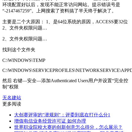
环境配置好以后，发现不能正常访问网站。提示错误号是
“-2147467259”。上网搜索了资料搞了半天终于解决了。
主要是二个大原因： 1、是64位系统的原因，ACCESS要32位
2、文件夹权限问题…
2、文件夹权限问题…
找到这个文件夹
C:\WINDOWS\TEMP
C:\WINDOWS\SERVICEPROFILES\NETWORKSERVICE\APP
然后 右键—安全—添加Authenticated Users用户并设置“完全控
制”权限
无名建站
更多阅读
大创赛评审的"潜规则"：评委到底在打什么分1
增值电信业务经营许可证 如何办理
世界职业院校大赛的创新创意怎么得分，怎么展示？