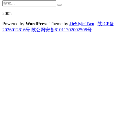
2005
Powered by
WordPress
. Theme by
JieStyle Two
|
陕ICP备
2026012816号
陕公网安备61011302002508号