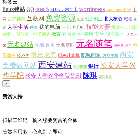
标签云
wordpress
linux建站
QQ
SD卡，内存卡
QQ会员
wordpress升级
上
免费资源
互联网
北大核心
乱弹琵琶
创新创业
域名
网
创业
备
技能大赛
大学生活
我的电脑
手机
挑战杯，创新
感冒
打印机
案
教育教学 期刊 书号 核心期刊
创业，国创赛，电子商务
教育
无名一
无名随笔
无名建站
无名教育
无名空间
电
家
服务器
汽车
西安
耐思尼克
职称问题
子商务
职称计算机
经济学
虚拟主机
西安建站
长安大学兴
免费做网站
银行
跨境电商
华学院
陈琪
长安大学兴华学院陈琪
高职教育
×
赞赏支持
扫描二维码，输入您要赞赏的金额
赞赏不用多，心意到了即可