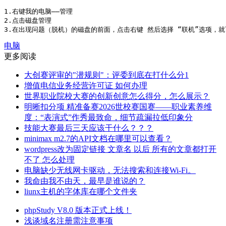
1.右键我的电脑——管理

2.点击磁盘管理

3.在出现问题（脱机）的磁盘的前面，点击右键 然后选择 “联机”选项，
电脑
更多阅读
大创赛评审的"潜规则"：评委到底在打什么分1
增值电信业务经营许可证 如何办理
世界职业院校大赛的创新创意怎么得分，怎么展示？
明晰扣分项 精准备赛2026世校赛国赛——职业素养维
度：“表演式”作秀最致命，细节疏漏拉低印象分
技能大赛最后三天应该干什么？？？
minimax m2.7的API文档在哪里可以查看？
wordpress改为固定链接 文章名 以后 所有的文章都打开
不了 怎么处理
电脑缺少无线网卡驱动，无法搜索和连接Wi-Fi。
我命由我不由天，最早是谁说的？
liunx主机的字体库在哪个文件夹
phpStudy V8.0 版本正式上线！
浅谈域名注册需注意事项