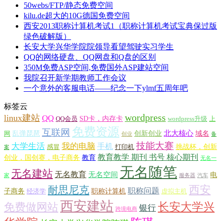
50webs/FTP/静态免费空间
kilu.de超大的10G德国免费空间
西安2013职称计算机考试1（职称计算机考试宝典保过版
绿色破解版）
长安大学兴华学院院领导看望驾驶实习学生
QQ的网络硬盘、QQ网盘和Q盘的区别
350M免费ASP空间,免费国外ASP建站空间
我院召开新学期教师工作会议
一个意外的客服电话——纪念一下ylmf五周年吧
标签云
wordpress
linux建站
QQ
SD卡，内存卡
QQ会员
wordpress升级
上
免费资源
互联网
北大核心
乱弹琵琶
创新创业
域名
网
创业
备
技能大赛
大学生活
我的电脑
手机
挑战杯，创新
感冒
打印机
案
教育教学 期刊 书号 核心期刊
创业，国创赛，电子商务
教育
无名一
无名随笔
无名建站
无名教育
无名空间
电
家
服务器
汽车
西安
耐思尼克
职称问题
子商务
职称计算机
经济学
虚拟主机
西安建站
长安大学兴
免费做网站
银行
跨境电商