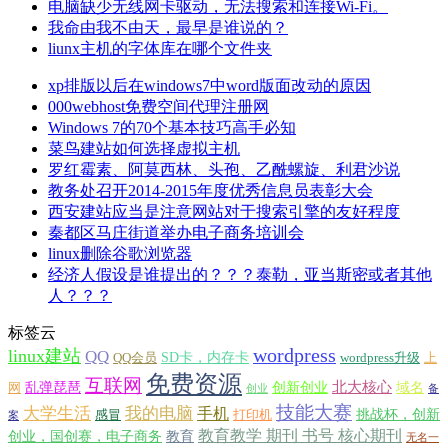
电脑缺少无线网卡驱动，无法搜索和连接Wi-Fi。
我命由我不由天，最早是谁说的？
liunx主机的字体库在哪个文件夹
xp排版以后在windows7中word版面改动的原因
000webhost免费空间代理注册网
Windows 7的70个基本技巧高手必知
菜鸟建站如何选择虚拟主机
罗红霉素、阿莫西林、头孢、乙酰螺旋、利君沙说
教务处召开2014-2015年度优秀信息员表彰大会
西安建站应当是注意网站对于搜索引擎的友好程度
秦都区马庄街道举办电子商务培训会
linux删除谷歌浏览器
经济人假设是谁提出的？？？泰勒，亚当斯密或者其他
人？？？
标签云
wordpress
linux建站
QQ
SD卡，内存卡
QQ会员
wordpress升级
上
免费资源
互联网
北大核心
乱弹琵琶
创新创业
域名
网
创业
备
技能大赛
大学生活
我的电脑
手机
挑战杯，创新
感冒
打印机
案
教育教学 期刊 书号 核心期刊
创业，国创赛，电子商务
教育
无名一