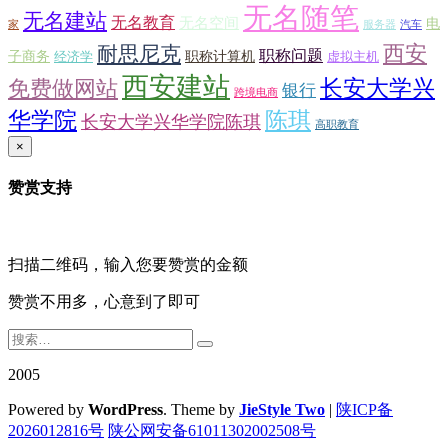
无名随笔
无名建站
无名教育
无名空间
电
家
服务器
汽车
西安
耐思尼克
职称问题
子商务
职称计算机
经济学
虚拟主机
西安建站
长安大学兴
免费做网站
银行
跨境电商
华学院
陈琪
长安大学兴华学院陈琪
高职教育
×
赞赏支持
扫描二维码，输入您要赞赏的金额
赞赏不用多，心意到了即可
2005
Powered by
WordPress
. Theme by
JieStyle Two
|
陕ICP备
2026012816号
陕公网安备61011302002508号