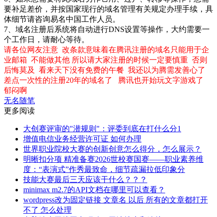
要补足差价，并按国家现行的域名管理有关规定办理手续，具
体细节请咨询易名中国工作人员。
7、域名注册后系统将自动进行DNS设置等操作，大约需要一
个工作日，请耐心等待。
请各位网友注意 改条款意味着在腾讯注册的域名只能用于企
业邮箱 不能做其他 所以请大家注册的时候一定要慎重 否则
后悔莫及 看来天下没有免费的午餐 我还以为腾需发善心了
差点一次性的注册20年的域名了 腾讯也开始玩文字游戏了
郁闷啊
无名随笔
更多阅读
大创赛评审的"潜规则"：评委到底在打什么分1
增值电信业务经营许可证 如何办理
世界职业院校大赛的创新创意怎么得分，怎么展示？
明晰扣分项 精准备赛2026世校赛国赛——职业素养维
度：“表演式”作秀最致命，细节疏漏拉低印象分
技能大赛最后三天应该干什么？？？
minimax m2.7的API文档在哪里可以查看？
wordpress改为固定链接 文章名 以后 所有的文章都打开
不了 怎么处理