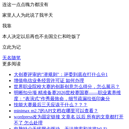
连这一点点魄力都没有
家里人人为此说了我半天
我靠
本人决定以后再也不去国立仁和吃饭了
立此为记
无名随笔
更多阅读
大创赛评审的"潜规则"：评委到底在打什么分1
增值电信业务经营许可证 如何办理
世界职业院校大赛的创新创意怎么得分，怎么展示？
明晰扣分项 精准备赛2026世校赛国赛——职业素养维
度：“表演式”作秀最致命，细节疏漏拉低印象分
技能大赛最后三天应该干什么？？？
minimax m2.7的API文档在哪里可以查看？
wordpress改为固定链接 文章名 以后 所有的文章都打开
不了 怎么处理
电脑缺少无线网卡驱动，无法搜索和连接Wi-Fi。