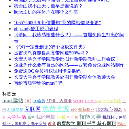
我命由我不由天，最早是谁说的？
liunx主机的字体库在哪个文件夹
106575000130短信通知“您的网站信息变更”
phpstudy使用说明教程
《请问，我该感谢些什么？》——首届免师生打出的问
号
《QQ一定要删除的5个垃圾文件夹》
迅雷快鸟真能提高宽带网速500%吗？
长安大学兴华学院教学部召开新学期教师工作会议
企业为什么要有自己的网站——西安免费企业网站制作
免费送QQ会员特权试用卡兑换码
长安大学兴华学院教务处召开新学期全体教师大会
写给市场营销的mm们吧
标签云
wordpress
linux建站
QQ
SD卡，内存卡
QQ会员
wordpress升级
上
免费资源
互联网
北大核心
乱弹琵琶
创新创业
域名
网
创业
备
技能大赛
大学生活
我的电脑
手机
挑战杯，创新
感冒
打印机
案
教育教学 期刊 书号 核心期刊
创业，国创赛，电子商务
教育
无名一