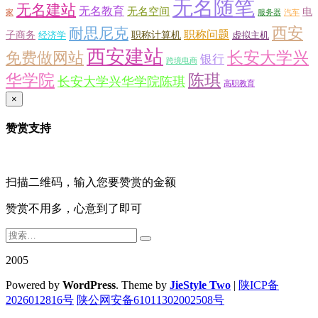
无名随笔
无名建站
无名教育
无名空间
电
家
服务器
汽车
西安
耐思尼克
职称问题
子商务
职称计算机
经济学
虚拟主机
西安建站
长安大学兴
免费做网站
银行
跨境电商
华学院
陈琪
长安大学兴华学院陈琪
高职教育
×
赞赏支持
扫描二维码，输入您要赞赏的金额
赞赏不用多，心意到了即可
2005
Powered by
WordPress
. Theme by
JieStyle Two
|
陕ICP备
2026012816号
陕公网安备61011302002508号