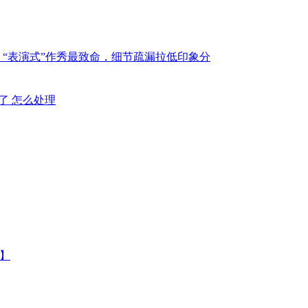
：“表演式”作秀最致命，细节疏漏拉低印象分
不了 怎么处理
户】