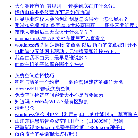
大创赛评审的"潜规则"：评委到底在打什么分1
增值电信业务经营许可证 如何办理
世界职业院校大赛的创新创意怎么得分，怎么展示？
明晰扣分项 精准备赛2026世校赛国赛——职业素养维度
技能大赛最后三天应该干什么？？？
minimax m2.7的API文档在哪里可以查看？
wordpress改为固定链接 文章名 以后 所有的文章都打开
电脑缺少无线网卡驱动，无法搜索和连接Wi-Fi。
我命由我不由天，最早是谁说的？
liunx主机的字体库在哪个文件夹
免费空间选择技巧
狗狗与我的十个约定——致给曾经迷茫的孤竹无名
50webs/FTP/静态免费空间
免费空间挑选空间容量大小不是首要因素
知道吗？WiFi与WLAN是有区别的！
清明思念
wordpress怎么封IP？【利用wp自带的功能封ip，禁言账
由浦东信息港告免费空间用户书（110809晚）想到
严重鄙视480m.com免费美国空间（480m.com骗子）
谈谈孩子的英语报班过程吧！