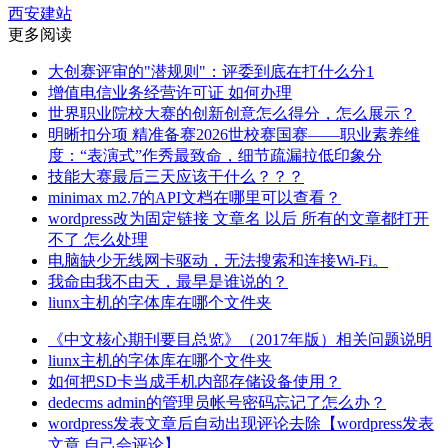
西安建站
更多阅读
大创赛评审的"潜规则"：评委到底在打什么分1
增值电信业务经营许可证 如何办理
世界职业院校大赛的创新创意怎么得分，怎么展示？
明晰扣分项 精准备赛2026世校赛国赛——职业素养维
度：“表演式”作秀最致命，细节疏漏拉低印象分
技能大赛最后三天应该干什么？？？
minimax m2.7的API文档在哪里可以查看？
wordpress改为固定链接 文章名 以后 所有的文章都打开
不了 怎么处理
电脑缺少无线网卡驱动，无法搜索和连接Wi-Fi。
我命由我不由天，最早是谁说的？
liunx主机的字体库在哪个文件夹
《中文核心期刊要目总览》（2017年版）相关问题说明
liunx主机的字体库在哪个文件夹
如何把SD卡当成手机内部存储设备使用？
dedecms admin的管理员帐号密码忘记了怎么办？
wordpress发表文章后自动出现评论去除【wordpress发表
文章 自己会评论】