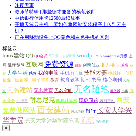
昨夜无事
教师节特辑 | 那些德才兼备的模范教师！
中信银行信用卡12580后续故事
开通天翼云主机，要如何将网站安装程序上传到云主
机？
正在用移动设备上QQ黄色和白色手机的区别
标签云
wordpress
linux建站
QQ
SD卡，内存卡
QQ会员
wordpress升级
上
免费资源
互联网
北大核心
乱弹琵琶
创新创业
域名
网
创业
备
技能大赛
大学生活
我的电脑
手机
挑战杯，创新
感冒
打印机
案
教育教学 期刊 书号 核心期刊
创业，国创赛，电子商务
教育
无名一
无名随笔
无名建站
无名教育
无名空间
电
家
服务器
汽车
西安
耐思尼克
职称问题
子商务
职称计算机
经济学
虚拟主机
西安建站
长安大学兴
免费做网站
银行
跨境电商
华学院
陈琪
长安大学兴华学院陈琪
高职教育
×