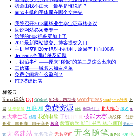
我命由我不由天，最早是谁说的？
liunx主机的字体库在哪个文件夹
我院召开2018届毕业生毕业证审核会议
且说网站必须要专一
给我的blog把备案加上了
2011最新网站提交、博客提交入口
主机屋空间20元绝对不能用，原因有下面100条
dedeeims空间转移及问题
丁祖诒事件——原来“稀饭”的第二是这么出来的
工信部——域名未加白名单
免费空间靠什么盈利？
FTP搭建部署
标签云
wordpress
linux建站
QQ
SD卡，内存卡
QQ会员
wordpress升级
上
免费资源
互联网
北大核心
乱弹琵琶
创新创业
域名
网
创业
备
技能大赛
大学生活
我的电脑
手机
挑战杯，创新
感冒
打印机
案
教育教学 期刊 书号 核心期刊
创业，国创赛，电子商务
教育
无名一
无名随笔
无名建站
无名教育
无名空间
电
家
服务器
汽车