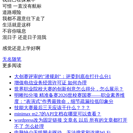
可惜 一直没有航标
道路艰险
我都不愿意往下走了
生活就是这样
不容你喘息
混日子 还是日子混我
感觉还是上学好啊
无名随笔
更多阅读
大创赛评审的"潜规则"：评委到底在打什么分1
增值电信业务经营许可证 如何办理
世界职业院校大赛的创新创意怎么得分，怎么展示？
明晰扣分项 精准备赛2026世校赛国赛——职业素养维
度：“表演式”作秀最致命，细节疏漏拉低印象分
技能大赛最后三天应该干什么？？？
minimax m2.7的API文档在哪里可以查看？
wordpress改为固定链接 文章名 以后 所有的文章都打开
不了 怎么处理
电脑缺少无线网卡驱动，无法搜索和连接Wi-Fi。