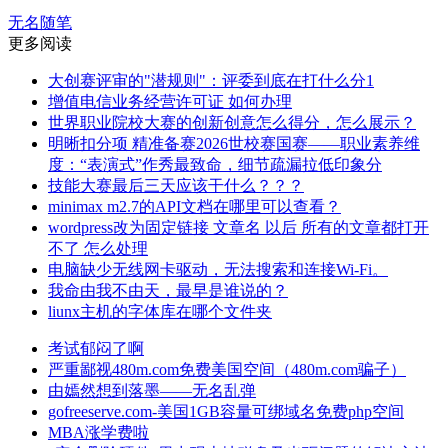
无名随笔
更多阅读
大创赛评审的"潜规则"：评委到底在打什么分1
增值电信业务经营许可证 如何办理
世界职业院校大赛的创新创意怎么得分，怎么展示？
明晰扣分项 精准备赛2026世校赛国赛——职业素养维
度：“表演式”作秀最致命，细节疏漏拉低印象分
技能大赛最后三天应该干什么？？？
minimax m2.7的API文档在哪里可以查看？
wordpress改为固定链接 文章名 以后 所有的文章都打开
不了 怎么处理
电脑缺少无线网卡驱动，无法搜索和连接Wi-Fi。
我命由我不由天，最早是谁说的？
liunx主机的字体库在哪个文件夹
考试郁闷了啊
严重鄙视480m.com免费美国空间（480m.com骗子）
由嫣然想到落墨——无名乱弹
gofreeserve.com-美国1GB容量可绑域名免费php空间
MBA涨学费啦