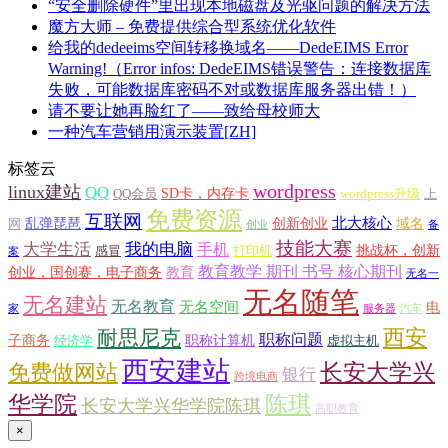
“安全删除硬件”里出现本地磁盘及光驱问题的解决方法
魔方大师 – 免费提供综合型系统优化软件
给我的dedeeims空间转移换域名——DedeEIMS Error
Warning!（Error infos: DedeEIMS错误警告：连接数据库
失败，可能数据库密码不对或数据库服务器出错！）
请不要让她再脸红了——致给母校师大
一种汽车营销用演示装置[ZH]
标签云
wordpress
linux建站
QQ
SD卡，内存卡
QQ会员
wordpress升级
上
免费资源
互联网
北大核心
乱弹琵琶
创新创业
域名
网
创业
备
技能大赛
大学生活
我的电脑
手机
挑战杯，创新
感冒
打印机
案
教育教学 期刊 书号 核心期刊
创业，国创赛，电子商务
教育
无名一
无名随笔
无名建站
无名教育
无名空间
电
家
服务器
汽车
西安
耐思尼克
职称问题
子商务
职称计算机
经济学
虚拟主机
西安建站
长安大学兴
免费做网站
银行
跨境电商
华学院
陈琪
长安大学兴华学院陈琪
高职教育
×