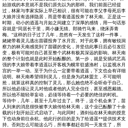
始游戏的本意就不是我们原先以为的那样。我们前面已经提
过，林家与李家实际上早已相识，很有可能在李父李母死后李
大娘并没有选择隐居，而是带着逍遥投奔了林天南。正是这一
时期，幼小的逍遥与月如之间建立了深厚的感情，用一句话形
容就是“同居长干里，两小嫌无猜。郎骑竹马来，绕床弄青
梅。”这样的日子过了几年，忽然有一天发生了这样一件事，
姥姥带着灵儿逃出苗疆投奔了水月宫。对于此事，拥有敏锐洞
察力的林天南感觉到了苗疆的变化，并坚信此事日后必引发巨
变，极有可能对自己甚至整个武林有极其深远的影响。林天南
的整个计划也就是此时开始酝酿的。第一步，就是安插武艺高
强的李大娘带着李逍遥以开客栈为幌常驻盛渔村，以监视水月
宫的一举一动。至于为什么一定要带着逍遥，下文也会有详细
说明。林天南希望得到灵儿，但是身为武林盟主，不可能明
抢，就算这样真的控制了灵儿，那么她也绝不会听命于自己。
所以他必须让灵儿对他或者他的人完全信任，甚至感恩戴德。
所以他不能轻举妄动，必须等待着一个必要的绝佳的时机。
等待中，几年，甚至十几年过去了。终于，这个机会来了，苗
人到来的消息很快被李大娘传给林天南，这个业已酝酿了十余
载的计划开始正式启动了。与此同时，酒剑仙在林天南的授意
下也动身前往余杭。他此行的目的是为了给逍遥**提供技术支
持。否则怎么可能这么巧，所有事都赶在同一天发生了，所