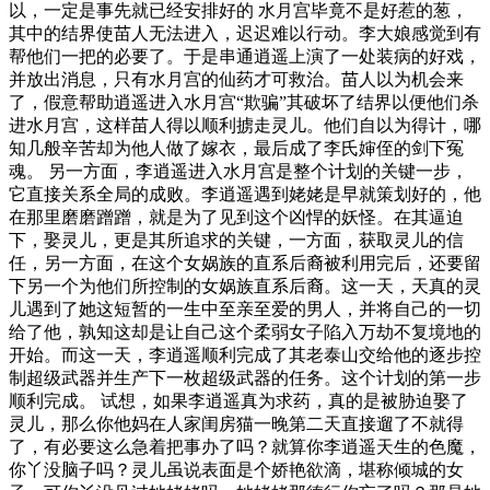
以，一定是事先就已经安排好的 水月宫毕竟不是好惹的葱，
其中的结界使苗人无法进入，迟迟难以行动。李大娘感觉到有
帮他们一把的必要了。于是串通逍遥上演了一处装病的好戏，
并放出消息，只有水月宫的仙药才可救治。苗人以为机会来
了，假意帮助逍遥进入水月宫“欺骗”其破坏了结界以便他们杀
进水月宫，这样苗人得以顺利掳走灵儿。他们自以为得计，哪
知几般辛苦却为他人做了嫁衣，最后成了李氏婶侄的剑下冤
魂。 另一方面，李逍遥进入水月宫是整个计划的关键一步，
它直接关系全局的成败。李逍遥遇到姥姥是早就策划好的，他
在那里磨磨蹭蹭，就是为了见到这个凶悍的妖怪。在其逼迫
下，娶灵儿，更是其所追求的关键，一方面，获取灵儿的信
任，另一方面，在这个女娲族的直系后裔被利用完后，还要留
下另一个为他们所控制的女娲族直系后裔。这一天，天真的灵
儿遇到了她这短暂的一生中至亲至爱的男人，并将自己的一切
给了他，孰知这却是让自己这个柔弱女子陷入万劫不复境地的
开始。而这一天，李逍遥顺利完成了其老泰山交给他的逐步控
制超级武器并生产下一枚超级武器的任务。这个计划的第一步
顺利完成。 试想，如果李逍遥真为求药，真的是被胁迫娶了
灵儿，那么你他妈在人家闺房猫一晚第二天直接遛了不就得
了，有必要这么急着把事办了吗？就算你李逍遥天生的色魔，
你丫没脑子吗？灵儿虽说表面是个娇艳欲滴，堪称倾城的女