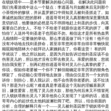
在锁妖塔中——是本节要解决的核心问题。 在解决此问题前
我们先看游戏中这么一个疑点：李逍遥与月如醒来后见到那个
小茶馆外的惨状，并从盖罗娇口中得知灵儿被剑圣抓走了。如
果诚然如我们想的那样，逍遥哥哥对灵儿真那般情深意重情真
意切的话，他要做的必然是马不停蹄地赶上剑圣的步伐，向其
索要自己的女人。不给？不给老子就跟你这老不死的拼了，哪
怕你丫人送外号剑圣老子也照砍不勿。相信这才是所有热血男
儿痴情郎一定要做的举动。那么李逍遥做了吗？没有！他不但
没有冲动地去找剑圣拼命，甚至非常悠闲非常自得非常畅快屁
颠屁颠地陪林大小姐拜访人家姨妈去了。你看这货！ 有的同
学就说了，他之所以如此，是因为月如告诉过他剑圣应该不会
伤害灵儿的，所以他才没有立即去救灵儿。亲爱的朋友，您就
别自我安慰了，别再幻想你逍遥哥哥对灵儿什么真挚的爱了。
你说，假如你老婆被一个你不了解但能确定非常厉害的狠角色
绑架了，你还能心安理得地去旅游，理由仅仅是另一个女的告
诉你：别担心，那人我认识，他不会伤害你老婆的。这不扯淡
吗？那是为什么呢？难道真是李逍遥这个无耻的淫贼喜新厌
旧，嫌贫爱富，想甩了灵儿傍大款，那他为何后来又不惜冒死
打入锁妖塔救出灵儿？莫非他良心又发现了？这样的话，逍遥
哥哥内心的起伏也太他妈波澜壮阔了吧。 所以，结合前面的
分析，合理的解释只有一个——灵儿被剑圣囚禁于锁妖塔中是