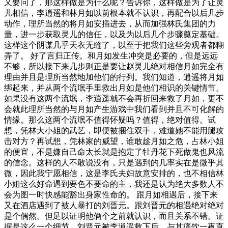
又要问了，那这样做是为什么呢？告诉你，这样做是为了让灵
儿相信，李逍遥和林月如以前根本就不认识，再配合以后几步
动作，理所当然的将月如安插进去，从而加强林氏集团的力
量，进一步获取灵儿的信任，以及为以后几个步骤奠定基础。
这样这个阴谋几乎天衣无缝了，以至于把我们这些旁观者都糊
弄了。 好了言归正传。和月如发生冲突是必要的，但是远远
不够，所以接下来几步则正是要让赵灵儿绝对相信月如完全有
理由并且是理所当然地加他们的行列。我们知道，逍遥将月如
绑起来，并从两个流氓手里救出月如是他们相识的关键情节。
如果没有这两个流氓，李逍遥就不会再折回来救了月如，更不
会就此理所当然的与月如产生游戏中我们看到并且不可化解的
情缘。那么这两个流氓不值得怀疑吗？值得，绝对值得。试
想，凭林大小姐的武艺，即便被捆住双手，难道她不能用腿攻
击对方？再试想，凭林家的威望，谁敢趁月如之危，占林小姐
的便宜，不是嫌自己命太长就是抱定了牡丹花下死做鬼也风流
的信念。这样的人不敢说没有，只是遇到的几率实在是微乎其
微，因此我宁愿相信，这是李氏夫妇故意安排的，也不相信林
小姐这么好命遇到要色不要命的主，我还是认为绝大多数人不
会为图一时快感能豁出身家性命的。 跟月如相遇后，接下来
又在酒店遇到了被人暴打的刘晋元。跟刘晋元的相遇绝对绝对
是个偶然。但足以证明他俩个之前就认识，而且关系不错。证
据是这么一个细节，刘晋元被李逍遥救下后，与其痛饮一夜直