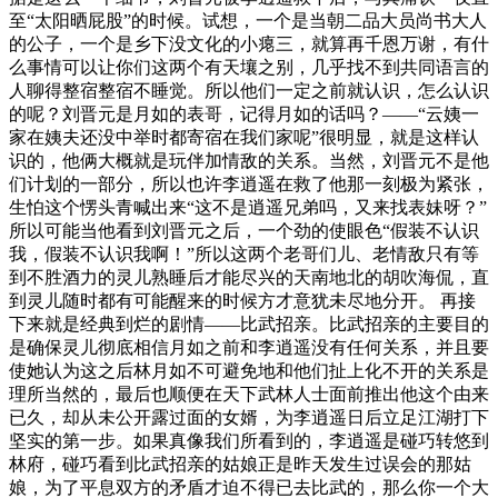
至“太阳晒屁股”的时候。试想，一个是当朝二品大员尚书大人
的公子，一个是乡下没文化的小瘪三，就算再千恩万谢，有什
么事情可以让你们这两个有天壤之别，几乎找不到共同语言的
人聊得整宿整宿不睡觉。所以他们一定之前就认识，怎么认识
的呢？刘晋元是月如的表哥，记得月如的话吗？——“云姨一
家在姨夫还没中举时都寄宿在我们家呢”很明显，就是这样认
识的，他俩大概就是玩伴加情敌的关系。当然，刘晋元不是他
们计划的一部分，所以也许李逍遥在救了他那一刻极为紧张，
生怕这个愣头青喊出来“这不是逍遥兄弟吗，又来找表妹呀？”
所以可能当他看到刘晋元之后，一个劲的使眼色“假装不认识
我，假装不认识我啊！”所以这两个老哥们儿、老情敌只有等
到不胜酒力的灵儿熟睡后才能尽兴的天南地北的胡吹海侃，直
到灵儿随时都有可能醒来的时候方才意犹未尽地分开。 再接
下来就是经典到烂的剧情——比武招亲。比武招亲的主要目的
是确保灵儿彻底相信月如之前和李逍遥没有任何关系，并且要
使她认为这之后林月如不可避免地和他们扯上化不开的关系是
理所当然的，最后也顺便在天下武林人士面前推出他这个由来
已久，却从未公开露过面的女婿，为李逍遥日后立足江湖打下
坚实的第一步。如果真像我们所看到的，李逍遥是碰巧转悠到
林府，碰巧看到比武招亲的姑娘正是昨天发生过误会的那姑
娘，为了平息双方的矛盾才迫不得已去比武的，那么你一个大