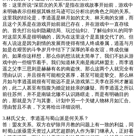
答：这里所说“深层次的关系”是指在游戏故事开始前，游戏中
未明确表示但根据其蛛丝马迹可以分析出的角色之间的关系。
这里我的结论是，李逍遥是林月如的丈夫、林天南的女婿，而
且这个关系是在游戏开始前就已存在，并在游戏中一直存续
的。首先打出仙剑隐藏结局、玩过仙剑2、了解仙剑OL的同学
对这层关系是很明确的，因为在这里这个是直接交代了的。但
有人说这是因为剧情的发展而使得有情人终成眷属，逍遥与月
如是在艰苦的斗争岁月中结下了深厚的革命友谊，终成伉俪
的。如果你这样想，那么你的想法就太简单了。我们不妨从游
戏中的一些细节着手。我们知道林天南是南武林盟主，而李逍
遥之父李三思则是赫赫有名的南盗侠。那么这两个人就完全有
理由认识，并且很有可能相交甚厚，甚至可能是挚交。那么林
月如与李逍遥就很有可能远不是从游戏第二关李在苏州才邂逅
的，此二人甚至有指腹为婚定娃娃亲的嫌疑。而李逍遥之所以
前往苏州，并不是南辕北辙不认识路瞎走，而是有明确目的
的，那就是为了与其妻、计划中另一个关键人物林月如汇合。
理由暂且不表，下文将给出详细说明。
3.林氏父女、李逍遥与蜀山派是何关系？
答：盟友关系。双方在铲除拜月教的问题上有一致的利益，同
时蜀山派亟需天资过人武艺超群的人作为掌门继承人，正好看