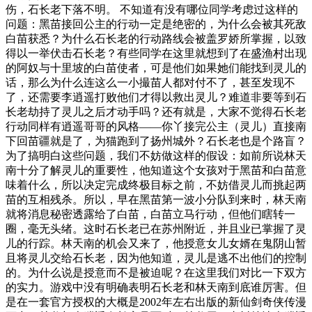
伤，石长老下落不明。 不知道有没有哪位同学考虑过这样的
问题：黑苗接回公主的行动一定是绝密的，为什么会被其死敌
白苗获悉？为什么石长老的行动路线会被盖罗娇所掌握，以致
得以一举伏击石长老？有些同学在这里就想到了在盛渔村出现
的阿奴与十里坡的白苗使者，可是他们如果她们能找到灵儿的
话，那么为什么连这么一小撮苗人都对付不了，甚至发现不
了，还需要李逍遥打败他们才得以救出灵儿？难道非要等到石
长老劫持了灵儿之后才动手吗？还有就是，大家不觉得石长老
行动同样有逍遥哥哥的风格——你丫接完公主（灵儿）直接南
下回苗疆就是了，为猫跑到了扬州城外？石长老也是个路盲？
为了搞明白这些问题，我们不妨做这样的假设：如前所说林天
南十分了解灵儿的重要性，他知道这个女孩对于黑苗和白苗意
味着什么，所以决定完成终极目标之前，不妨借灵儿而挑起两
苗的互相残杀。所以，早在黑苗第一波小分队到来时，林天南
就将消息秘密透露给了白苗，白苗立马行动，但他们瞎转一
圈，毫无头绪。这时石长老已在苏州附近，并且业已掌握了灵
儿的行踪。林天南的机会又来了，他授意女儿女婿在鬼阴山暂
且将灵儿交给石长老，因为他知道，灵儿是逃不出他们的控制
的。为什么说是授意而不是被迫呢？在这里我们对比一下双方
的实力。游戏中没有明确表明石长老和林天南到底谁厉害。但
是在一套官方授权的大概是2002年左右出版的新仙剑奇侠传漫