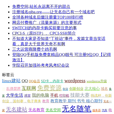
免费空间,站长永远离不开的甜点
注册域名qiba.org——让无名自己有一个域名吧
全球各种域名后缀注册量TOP100排行榜
网店付费推广（流量来源）的主要形式
SWITCH的内存卡购买前要注意的事
CPCI-S（原ISTP）、CPCI-SSH简介
不知道大家是否知道“丁祖诒”事件，发篇文章当笑话
看，真是大千世界无奇不有啊
三大运营商降费个鸡毛啊
登陆QQ手机版免费拿精品QQ靓号 可注册9位QQ【记得
激活】
学院召开加强补考考风考纪会议
标签云
wordpress
linux建站
QQ
SD卡，内存卡
QQ会员
wordpress升级
上
免费资源
互联网
北大核心
乱弹琵琶
创新创业
域名
网
创业
备
技能大赛
大学生活
我的电脑
手机
挑战杯，创新
感冒
打印机
案
教育教学 期刊 书号 核心期刊
创业，国创赛，电子商务
教育
无名一
无名随笔
无名建站
无名教育
无名空间
电
家
服务器
汽车