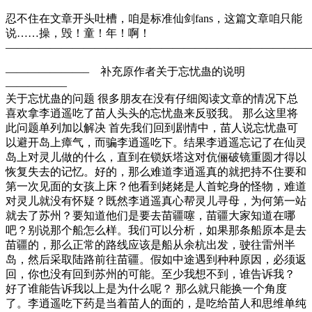
忍不住在文章开头吐槽，咱是标准仙剑fans，这篇文章咱只能
说……操，毁！童！年！啊！
———————————————————————————
———————– 补充原作者关于忘忧蛊的说明
—————–
关于忘忧蛊的问题 很多朋友在没有仔细阅读文章的情况下总
喜欢拿李逍遥吃了苗人头头的忘忧蛊来反驳我。 那么这里将
此问题单列加以解决 首先我们回到剧情中，苗人说忘忧蛊可
以避开岛上瘴气，而骗李逍遥吃下。结果李逍遥忘记了在仙灵
岛上对灵儿做的什么，直到在锁妖塔这对伉俪破镜重圆才得以
恢复失去的记忆。好的，那么难道李逍遥真的就把持不住要和
第一次见面的女孩上床？他看到姥姥是人首蛇身的怪物，难道
对灵儿就没有怀疑？既然李逍遥真心帮灵儿寻母，为何第一站
就去了苏州？要知道他们是要去苗疆噻，苗疆大家知道在哪
吧？别说那个船怎么样。我们可以分析，如果那条船原本是去
苗疆的，那么正常的路线应该是船从余杭出发，驶往雷州半
岛，然后采取陆路前往苗疆。假如中途遇到种种原因，必须返
回，你也没有回到苏州的可能。至少我想不到，谁告诉我？
好了谁能告诉我以上是为什么呢？ 那么就只能换一个角度
了。李逍遥吃下药是当着苗人的面的，是吃给苗人和思维单纯