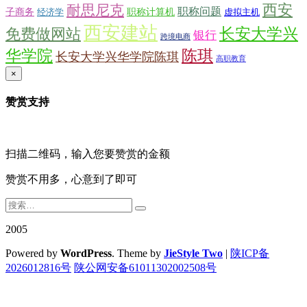
西安
耐思尼克
职称问题
子商务
职称计算机
经济学
虚拟主机
西安建站
长安大学兴
免费做网站
银行
跨境电商
华学院
陈琪
长安大学兴华学院陈琪
高职教育
×
赞赏支持
扫描二维码，输入您要赞赏的金额
赞赏不用多，心意到了即可
2005
Powered by
WordPress
. Theme by
JieStyle Two
|
陕ICP备
2026012816号
陕公网安备61011302002508号