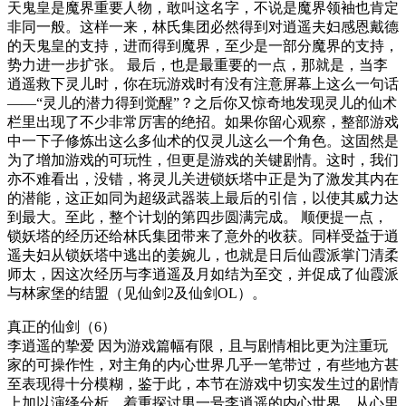
天鬼皇是魔界重要人物，敢叫这名字，不说是魔界领袖也肯定
非同一般。这样一来，林氏集团必然得到对逍遥夫妇感恩戴德
的天鬼皇的支持，进而得到魔界，至少是一部分魔界的支持，
势力进一步扩张。 最后，也是最重要的一点，那就是，当李
逍遥救下灵儿时，你在玩游戏时有没有注意屏幕上这么一句话
——“灵儿的潜力得到觉醒”？之后你又惊奇地发现灵儿的仙术
栏里出现了不少非常厉害的绝招。如果你留心观察，整部游戏
中一下子修炼出这么多仙术的仅灵儿这么一个角色。这固然是
为了增加游戏的可玩性，但更是游戏的关键剧情。这时，我们
亦不难看出，没错，将灵儿关进锁妖塔中正是为了激发其内在
的潜能，这正如同为超级武器装上最后的引信，以使其威力达
到最大。至此，整个计划的第四步圆满完成。 顺便提一点，
锁妖塔的经历还给林氏集团带来了意外的收获。同样受益于逍
遥夫妇从锁妖塔中逃出的姜婉儿，也就是日后仙霞派掌门清柔
师太，因这次经历与李逍遥及月如结为至交，并促成了仙霞派
与林家堡的结盟（见仙剑2及仙剑OL）。
真正的仙剑（6）
李逍遥的挚爱 因为游戏篇幅有限，且与剧情相比更为注重玩
家的可操作性，对主角的内心世界几乎一笔带过，有些地方甚
至表现得十分模糊，鉴于此，本节在游戏中切实发生过的剧情
上加以演绎分析，着重探讨男一号李逍遥的内心世界，从心里