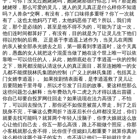
子，可你丫没见过她姥姥吗，她姥姥那德行你忘了吗？那是她
姥姥呀，那么可爱的灵儿，迷人的灵儿真正是什么样你不知道
吗？人兽杂*交啊，有没有，你丫口味得多重呀？你丫一次就
有了，这也太他妈巧了吧，太他妈恶俗了吧？所以，我们肯
定，那个是必须的，甚至是他不得不为的，可能为了这一次，
他们连时间都算好了，有没有，目的就是为了让灵儿生下他们
得以控制的后裔。 正是基于李逍遥上述作为，当灵儿在周围
的亲人被全部杀光掳去之后，第一眼看到李逍遥时，这个天真
的，愚蠢的女人就把这个混蛋当做了她在这个世上唯一可以依
靠唯一可以信任的人，从此，她彻底处在了李逍遥一伙的控制
之下，致死都没能认清这伙人的真正面目，甚至连她唯一的女
儿都不能摆脱林氏集团的控制（广义上的林氏集团，包括其上
门女婿李逍遥）。 如果按剧情表面看，是李逍遥救了灵儿让
后要陪她千里寻母，所以才引发了日后的故事。要这样想那么
这些问题怎么解释：当年费劲九牛二虎之力才得以逃出苗疆，
你自己却要自投罗网往回走？如果说现在法力高强了，不怕
了，可以回去报仇了，那你还不如假意被苗人带走，到了之后
脱身不完，干嘛这么费周折？连巫后长什么样都没见过，你们
就要去找可能吗？就算两个年轻人没脑子，你李大娘就这么放
心让他们自己去，你五一那么高强，路上不能做个照应，你那
小客栈就那么舍不得，比你侄子侄媳妇儿都重要？就算你真的
这么相信这两个孩子的实力，也不该让他们一开始就往北走