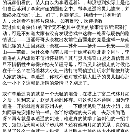
的玩家们看的。苗人自以为李逍遥着计，却没想到实际上是他
们自己落到了李家婶侄的圈套之中。帮李逍遥将灵儿掳来，并
最终死在他们手上。 好了，问题解决。纠结于一片树叶的
人，永远看不到整片森林。 如有反驳，欢迎指教
玩过仙剑奇侠传1的同学无不被其中凄美的故事情节所深深打
动，可是不知道大家有没有发现游戏中这样一处看似硬伤的剧
情设定——逍遥哥哥从余杭出发前往苗疆走的竟是这样一条南
辕北辙的大迂回路线：余杭——苏州——扬州——长安——蜀
山——苗疆。为什么要向南去却一开始就在朝北走？同时，李
逍遥的人品难道不值得怀疑吗？其与灵儿海誓山盟之后信誓旦
旦不惜牺牲生命保护她去苗疆寻母，可当灵儿被掳走的时候他
在干什么？在陪着林大小姐一路打情骂俏游山玩水并顺便拜访
人家的姨妈。李逍遥，你敢不敢对被你搞大肚子的灵儿担心那
么一小下？这就是所谓的爱情吗？别逗了。
或许李逍遥真的就是一个无耻的混蛋，在搭上了富二代林月如
之后，见利忘义，赵灵儿始乱终弃。可这也说不通啊，因为李
逍遥一开始就是奔着苏州去的，一下船就见到了林大小姐，就
如同事先安排好的一样。你丫好端端的去云南，去苏州为毛
呀？再有就是李逍遥的剑法，难道真的就学了酒剑仙的一招半
式，短短几天就可以平步武林？还有他与月如的关系，真的就
是见了这么一面就一见钟情，从此眼高于顶的林大小姐就真的