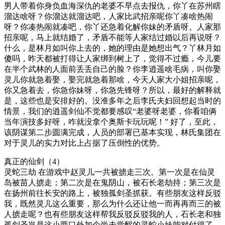
男人带着你身负血海深仇的老婆不早点去报仇，你丫在苏州瞎
溜达啥呀？你溜达就溜达吧，人家比武招亲呢你丫凑啥热闹
呀？你凑热闹就凑吧，你丫还急着化解你妹的矛盾呀。人家那
招亲呢，马上就结婚了，矛盾不能等人家结过婚以后再说呀？
什么，是林月如叫你上去的，她的理由是她想出气？丫林月如
傻吗，昨天都被打得让人家绑到树上了，觉得不过瘾，今儿要
在半个武林的人面前丢丢自己的脸？你李逍遥啥毛病，叫你娶
灵儿你就急着娶，娶完就急着那啥，今天人家大小姐招亲呢，
你又急着去，你急你妹呀，你急先锋呀？所以，最好的解释就
是，这些也是安排好的。没准多年之后李氏夫妇回想起当时的
情景，我们的逍遥剑仙不觉都要感叹“老婆呀老婆，你看咱俩
当年演技多好呀，咋就没拿个奥斯卡玩玩呢！” 好了，至此，
该阴谋第二步圆满完成，人员的部署已基本实现，林氏集团在
对于灵儿的实力对比上占据了压倒性的优势。
真正的仙剑（4）
灵蛇三劫 在游戏中赵灵儿一共被掳走三次。第一次是在仙灵
岛被苗人掳走；第二次是在鬼阴山，被石长老劫持；第三次是
在扬州前往长安的路上，被独孤剑圣抓获。有些朋友这样反驳
我，既然灵儿这么重要，那么为什么还让他一而再再而三的被
人掳走呢？也有些朋友这样帮我反驳反驳我的人，石长老和独
孤剑圣岂是这小两口外加个尚未觉醒的灵蛇小妹能对付得了