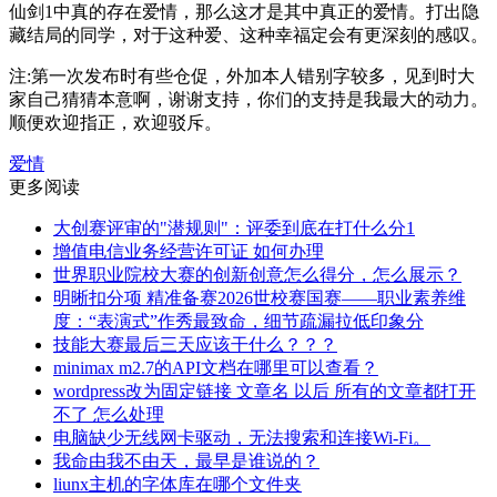
仙剑1中真的存在爱情，那么这才是其中真正的爱情。打出隐
藏结局的同学，对于这种爱、这种幸福定会有更深刻的感叹。
注:第一次发布时有些仓促，外加本人错别字较多，见到时大
家自己猜猜本意啊，谢谢支持，你们的支持是我最大的动力。
顺便欢迎指正，欢迎驳斥。
爱情
更多阅读
大创赛评审的"潜规则"：评委到底在打什么分1
增值电信业务经营许可证 如何办理
世界职业院校大赛的创新创意怎么得分，怎么展示？
明晰扣分项 精准备赛2026世校赛国赛——职业素养维
度：“表演式”作秀最致命，细节疏漏拉低印象分
技能大赛最后三天应该干什么？？？
minimax m2.7的API文档在哪里可以查看？
wordpress改为固定链接 文章名 以后 所有的文章都打开
不了 怎么处理
电脑缺少无线网卡驱动，无法搜索和连接Wi-Fi。
我命由我不由天，最早是谁说的？
liunx主机的字体库在哪个文件夹