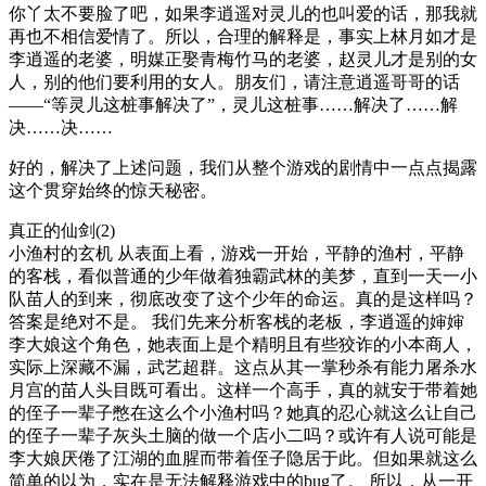
你丫太不要脸了吧，如果李逍遥对灵儿的也叫爱的话，那我就
再也不相信爱情了。所以，合理的解释是，事实上林月如才是
李逍遥的老婆，明媒正娶青梅竹马的老婆，赵灵儿才是别的女
人，别的他们要利用的女人。朋友们，请注意逍遥哥哥的话
——“等灵儿这桩事解决了”，灵儿这桩事……解决了……解
决……决……
好的，解决了上述问题，我们从整个游戏的剧情中一点点揭露
这个贯穿始终的惊天秘密。
真正的仙剑(2)
小渔村的玄机 从表面上看，游戏一开始，平静的渔村，平静
的客栈，看似普通的少年做着独霸武林的美梦，直到一天一小
队苗人的到来，彻底改变了这个少年的命运。真的是这样吗？
答案是绝对不是。 我们先来分析客栈的老板，李逍遥的婶婶
李大娘这个角色，她表面上是个精明且有些狡诈的小本商人，
实际上深藏不漏，武艺超群。这点从其一掌秒杀有能力屠杀水
月宫的苗人头目既可看出。这样一个高手，真的就安于带着她
的侄子一辈子憋在这么个小渔村吗？她真的忍心就这么让自己
的侄子一辈子灰头土脑的做一个店小二吗？或许有人说可能是
李大娘厌倦了江湖的血腥而带着侄子隐居于此。但如果就这么
简单的以为，实在是无法解释游戏中的bug了。 所以，从一开