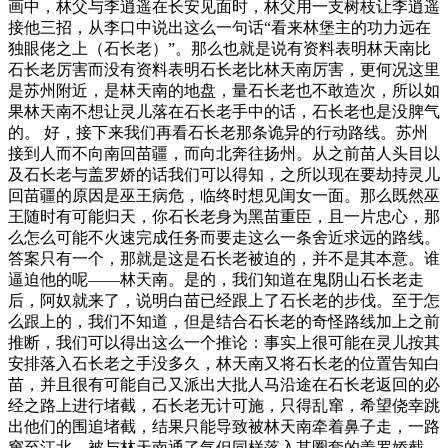
画中，林父与李逍遥在长安见面时，林父用一支树枝让李逍遥
接他三招，从李口中说出这么一句话“看来林堡主的功力远在
独眼佬之上（石长老）”。那么也就是说有资料表明林天南比
石长老厉害而没有资料表明石长老比林天南厉害，更何况这里
是苏州附近，是林天南的地盘，量石长老也不敢造次，所以如
果林天南不想让灵儿落在石长老手中的话，石长老也是没脾气
的。 好，接下来我们再看石长老那条诡异的行动路线。苏州
接到人而不向南回苗疆，而向北奔往扬州。从之前苗人头目以
及石长老与盖罗娇的话我们可以得知，之所以现在要劫持灵儿
回苗疆的原因是巫王病危，临终时想见闺女一面。那么既然巫
王随时有可能归天，你石长老身为黑苗重臣，且一片忠心，那
么怎么可能不火速完成任务而要走这么一条舍近求远的路线。
答案只有一个，那就是这是石长老被迫的，并不是其本意。谁
逼迫他的呢——林天南。是的，我们知道在鬼阴山石长老走
后，阿奴就来了，说明白苗已经跟上了石长老的步伐。至于怎
么跟上的，我们不知道，但是结合石长老的奇怪路线加上之前
推断，我们可以得出这么一个推论：事实上很可能在灵儿按其
安排落入石长老之手没多久，林天南又将石长老的位置告知白
苗，并且很有可能自己又派出大批人马沿途在石长老返回的必
经之路上进行堵截，石长老无计可施，只得乱窜，希望侥幸跳
出他们的围追堵截，结果只能导致被林天南牵着鼻子走，一路
窜至江北，被与林天南通了气但同样落入其圈套的盖罗娇截