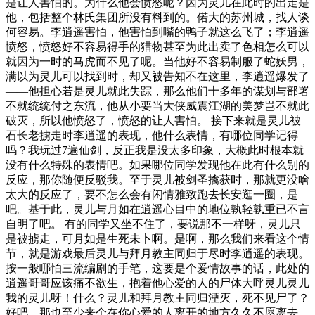
是让人害怕的。为什么他会愤怒呢？因为灵儿在此时的出走是
他，包括整个林氏集团所没有料到的。偌大的苏州城，找人谈
何容易。李逍遥害怕，他害怕到嘴的鸭子就这么飞了；李逍遥
愤怒，愤怒好不容易得手的猎物甚至为此出卖了色相怎么可以
就因为一时的马虎而不见了呢。当他好不容易制服了蛇妖男，
满以为灵儿可以找到时，却又被告知不在这里，李逍遥爆发了
——他担心若是灵儿就此失踪，那么他们十多年的谋划与部署
不就统统付之东流，他从小要当大侠威震江湖的美梦岂不就此
破灭，所以他愤怒了，愤怒的让人害怕。 接下来就是灵儿被
石长老掳走时李逍遥的表现，他什么表情，有哪位同学记得
吗？我玩过7遍仙剑，反正我是没太多印象，大概此时根本就
没有什么特殊的表情吧。如果哪位同学发现他在此有什么别的
反应，那你随便反驳我。至于灵儿被剑圣擒获时，那就更没啥
太大的反应了，要不怎么会有闲情雅致跑去长安逛一圈，是
吧。基于此，灵儿与月如在逍遥心目中的地位孰轻孰重已不言
自明了吧。 有的同学又坐不住了，要说那不一样呀，灵儿只
是被掳走，可月如是生死未卜啊。是啊，那么我们来看这个情
节，就是游戏最后灵儿与拜月教主同归于尽时李逍遥的表现。
按一般哪怕三流编剧的手笔，这要是个爱情故事的话，此处的
逍遥哥哥应该痛不欲生，抱着他心爱的人的尸体大呼灵儿灵儿
我的灵儿呀！什么？灵儿和拜月教主同归湮灭，死不见尸了？
好吧，那也至少来个在你心爱的人离开的地方久久不愿离去