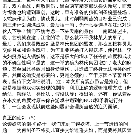
击，双方血战，两败俱伤，黑白两苗精英部队损失殆尽，而双
方悍将也均遭到重创。这时，早有准备的独孤剑圣粉墨登场，
以蛇妖作乱为由，擒获灵儿。此时削弱两苗的目标业已完成，
第三步计划圆满成功，最后插一句，为什么要选择在江北对这
伙人下手？我们不妨考虑一下林天南的身份——南武林盟主。
哎，玄机就在这，江北的话，那么就不干我林某人的事了。
最后，我们来看既然剑圣是林氏集团的盟友，那么直接将灵儿
交给月如和逍遥既可，为何非要将她打入锁妖塔，使得林、李
夫妇挺身进入锁妖塔，这不是极大的增加了任务的难度和成功
的不确定性吗？是的，这一举的确为林氏集团增加了老大的麻
烦，甚至因此导致月如身受重伤，并造成了终身无法弥补的伤
害。然而这确实是必要的，更是必须的，至于原因本节暂且不
表，留待下文详细说明。 注：本文所有观点虽皆是推论，但
都是根据游戏切实出现的剧情，利用正确的逻辑推理方法（归
纳法、演绎法、类比法，假设法等）得出的。还有，你试着站
在本文的角度对原来你在游戏中遇到的BUG和矛盾进行分
析，一定会发现以前这些问题都会理所当然的迎刃而解。
真正的仙剑（5）
论锁妖塔的倒掉 终于，我们来到了锁妖塔。上一节遗留的问
题——为何剑圣不将灵儿直接交给逍遥夫妇，而是要将其囚禁