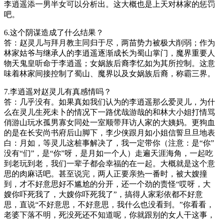
李逍遥添一男半女可以分析出。这大概也是上天对林家的惩罚
吧。
6.这个阴谋造成了什么结果？
答：赵灵儿与拜月教主同归于尽，两苗势力被极大削弱；作为
林家姑爷与继承人的李逍遥逐渐成长为蜀山掌门，魔界重要人
物天鬼皇听命于李逍遥；女娲族后裔李忆如为其所控制。这意
味着林家间接控制了蜀山、魔界以及女娲族后裔，称霸三界。
7.李逍遥对赵灵儿有真感情吗？
答：几乎没有。如果真如我们认为的李逍遥那么爱灵儿，为什
么在灵儿生死未卜的情况下一路优哉游哉的和林大小姐打情骂
俏游山玩水孤男寡女同处一室顺带拜访人家的大姨妈。更狗血
的是在长安尚书府后山脚下，李少侠跟月如小姐信誓旦旦地表
白：月如，等灵儿这桩事解决了，我一定带你（注意：是“你”
没有“们”，是“你”呀，是月如一个人）走遍天涯海角，一起吃
到老玩到老，我们一辈子都会幸福的在一起。大概就是这个意
思的肉麻话吧。甚至说完，两人正要亲热一番时，被大嫂撞
到，才不好意思好不尴尬的分开，还一个劲的责怪“哎呀，大
嫂你吓死我了，大嫂你吓死我了”，搞得人家彩依都不好意
思，直说“不好意思，不好意思，我什么也没看到。”你看看，
老婆下落不明，死没死还不知道呢，你就跟别的女人干这事，