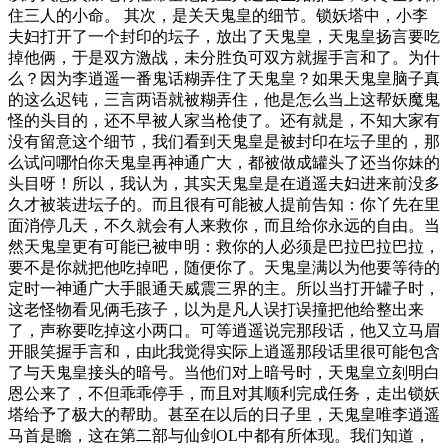
住三人的小命。 其次，是关天鬼皇的细节。锁妖塔中，小李
夫妇打开了一个封印的坛子，放出了天鬼皇，天鬼皇扬言要吃
掉他俩，于是双方激战，未分胜负可双方就握手言和了。为什
么？因为李逍遥一番鬼话糊弄住了天鬼皇？如果天鬼皇脑子真
的这么迟钝，三言两语就被糊弄住，他是怎么当上这帮妖魔鬼
怪的头目的，还不早被人家当枪使了。还有就是，不知大家有
没有留意这个细节，我们看到天鬼皇是被封印在坛子里的，那
么试问哪怕你天鬼皇再神通广大，都被做成罐头了还当你妹的
头目呀！所以，我认为，其实天鬼皇是在逍遥夫妇进来前没多
久才被装进坛子的。而且很有可能被人提前告知：你丫先在里
面消停几天，不久就会有人来救你，而且给你永远的自由。当
然天鬼皇更有可能已被申明：救你的人必须是巴拉巴拉巴拉，
要不是你就把他吃掉吧，随便你了。天鬼皇满以为他要等待的
定时一神通广大手眼通天威震三界的主。所以当打开罐子时，
这老怪物看见俩毛孩子，以为是凡人误打误撞把他给整出来
了，声称要吃掉这小两口。可等逍遥说完那段话，他又立马眉
开眼笑握手言和，由此我觉得实际上逍遥那段话里很可能包含
了与天鬼皇接头的暗号。当他们对上暗号时，天鬼皇立刻明白
恩公来了，不但乖乖停手，而且对其顺利完成任务，走出锁妖
塔给予了极大的帮助。甚至在以后的日子里，天鬼皇唯李逍遥
马首是瞻，这在第二部与仙剑OL中都有所体现。我们知道，