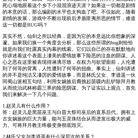
死心塌地跟着这个乡下小混混浪迹天涯？如果这一切都是剧情
的本意的话，那么编剧的水平也太狗血了吧。不仅如此，随着
剧情的发展，游戏中不断出现前后矛盾匪夷所思的情节，难道
这一切都是BUG吗？
其实不然，仙剑之所以经典，是因为它的本意远比你想象的深
邃。如果我们换一个角度去分析，那么这些所谓的bug则恰恰
就是向我们吐露真实内幕的线索。它们以自己的存在默默地向
你讲述着这个表面上凄美的爱情故事下险恶的泣血的阴谋。人
心之恶在这里被表现得淋漓尽致，在权力与欲望面前，人伦遭
到了何等的背离，人性遭到了何等的扭曲。事实上，仙剑讲述
的并不是纯洁又凄厉的爱情故事，而是林氏父女、李逍遥一伙
同蜀山派相互勾结，利用女娲族后裔挑起苗疆内乱铲除拜月教
从而统治武林称霸三界的险恶阴谋。为了证实以上观点，首先
我们来解决一下几个问题。
1.赵灵儿有什么作用？
答：赵灵儿是黑苗巫王与白苗大祭司巫后的直系后代。拥有上
古女娲族的巨大力量，能与五灵珠结合从而迸发出极大的威
力。可将拜月教主终极变身彻底毁灭。
2.林氏父女与李逍遥有什么深层次的关系？