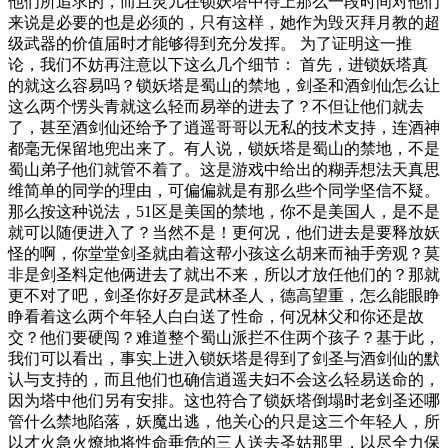
他们所追求的，而且灵儿在锁妖塔中待上那么一段时间对他们
来说是必要的也是必须的，只有这样，她作为毁灭拜月教的超
级武器的价值届时才能够得到充分发挥。 为了证明这一推
论，我们不妨再注意以下这么几个细节： 首先，进锁妖塔真
的就这么容易吗？锁妖塔是蜀山的禁地，剑圣和酒剑仙怎么让
这么两个愣头青就这么轻而易举的进去了？不但让他们就去
了，甚至酒剑仙还给予了逍遥哥哥以无私的技术支持，连酒神
都毫无保留地兜出来了。有人说，锁妖塔是蜀山的禁地，不是
蜀山弟子他们就管不着了。这是游戏中给出的糊弄想法天真思
维简单的同学的理由，可偏偏就是有那么些个同学坚信不疑。
那么按这种说法，51区是美国的禁地，你不是美国人，是不是
就可以随便进入了？当然不是！更何况，他们进去是要释放妖
怪的啊，你堂堂剑圣就由着这帮小孩这么胡来而袖手旁观？莫
非是剑圣料定他俩进去了就出不来，所以才放任他们的？那就
更不对了吧，剑圣你好歹是武林圣人，德高望重，怎么能眼睁
睁看着这么两个年轻人白白送了性命，何况林父和你还是故
交？他们要硬闯？难道整个蜀山派拦不住两个孩子？基于此，
我们可以看出，事实上进入锁妖塔是得到了剑圣与酒剑仙的默
认与支持的，而且他们也确信逍遥夫妇不会这么轻易送命的，
因为塔中他们另有安排。这也符合了锁妖塔倒塌时老剑圣还哪
管什么禁地陷落，妖魔出逃，他关心的只是这三个年轻人，所
以才火急火燎地将性命垂危的三人送去圣姑那里，以尽全力保