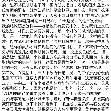
的，迫不得已被劫走了呀。更有朋友指出，既然独孤剑圣是林
氏集团的盟友，既然知道他们要拿赵灵儿做什么，那为什么还
要将她囚禁在锁妖塔中，让人家小两口费尽周折才得以将其救
出？ 这些问题都可谓一针见血。关于赵灵儿的这三次被劫，
我的结论还是这样——这是他们有意安排的。首先我们上文已
经说过，林氏集团需要的灵儿，是一个对他们感恩戴德的灵
儿，是一个对他们完全信任没有一丝戒心的灵儿。这样的灵儿
才可以在危机时不惜牺牲自己与拜月教主同归于尽来保护李逍
遥，这样的灵儿才能实现他们的战略目标。接下来我们一次次
分析灵儿这几次遭到劫持的经历。 第一次上文已经说过，目
的是让李逍遥以一个救世主的姿态再次出现在灵儿面前，以获
取她绝对的信任与依赖。这虽然是最简单的一次，但却是最关
键的一次，只有实现了这步，他们的终极目标才能够实现。
第二次，在鬼阴山，三人不敌石长老，灵儿为了保护她心爱的
逍遥哥哥和一直尽力保护和照顾她的月如姐姐，决定和石长老
走了。事实上，不管李逍遥和林月如能不能打过石长老，灵儿
都要和石长老走，因为这也是他们计划的一部分。这一步，是
实现削弱两苗的重要步骤，事实上也证明了这一步的功效——
月如与李逍遥从扬州城出来，遇到白苗悍将盖罗娇，并被其的
蒙汗药迷倒。接下来我们看到了一场血战，盖罗娇与石长老为
争夺灵儿发生激战，结果是双方人马全军覆没，盖罗娇身受重