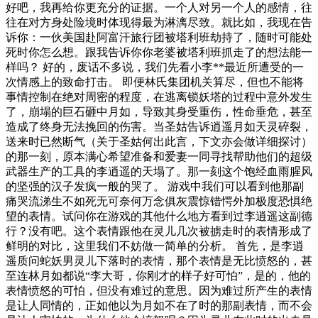
好吧，我再给你更充分的证据。一个人对另一个人的感情，往
往在对方身处险境时体现得最为淋漓尽致。就比如，我现在告
诉你：一伙美国赴阿富汗旅行团被塔利班劫持了，随时可能处
死时你怎么想。跟我告诉你你老婆被塔利班抓走了的想法能一
样吗？ 好的，废话不多说，我们先看小李**最近所遭受的一
次情感上的致命打击。 即便林氏集团机关算尽，但也不能将
事情控制在绝对周密的程度，在逃离锁妖塔的过程中意外发生
了，崩塌的巨石砸中月如，导致其身受重伤，性命垂危，甚至
造成了终身无法挽回的伤害。当圣姑告诉逍遥月如天灵碎裂，
送来时已然断气（关于圣姑何出此言，下文亦会做详细探讨）
的那一刻，原本满心希望准备和爱妻一同寻找帮助他们的超级
武器生产的工具的李逍遥的天塌了。那一刻这个饱经血雨腥风
的坚强的汉子发疯一般的哭了。 游戏中我们可以看到他那副
痛哭流涕生不如死无可奈何万念俱灰震惊错愕外加极度恐惧绝
望的表情。试问你在游戏的其他什么地方看到过李逍遥这副德
行？没有吧。这个表情跟他在灵儿几次被掳走时的表情形成了
鲜明的对比，这里我们不妨做一简单的分析。 首先，是李逍
遥质问蛇妖男灵儿下落时的表情，那个表情是无比愤怒的，甚
至连林月如都说“李大哥，你刚才的样子好可怕”，是的，他的
表情愤怒的可怕，但没有难过的意思。因为难过所产生的表情
是让人同情的，正如他以为月如不在了时的那副表情，而不会