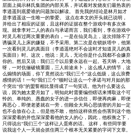
层面上揭示林氏集团的内部关系，并试着对发烧友们最热衷的
李逍遥到底爱谁的问题加以解读。 首先我的结论是林月如才
是李逍遥这一生唯一的挚爱。 这点在本文的开头就已说明，
并给出了相应的证据，且这样的证据在整个游戏中有多次体
现。就拿李对二人的表白与承诺而言，我们看到，李在游戏中
对灵儿有过两次重要的表白，一是在仙灵岛上，这次排除不了
诱骗灵儿上床的嫌疑，不予采用。第二次是在锁妖塔中，他第
一次看到灵儿的真面目（李逍遥绝对不会这时才知道灵儿的真
实面目）时。这次，他说：灵儿，无论你是什么我都不会嫌弃
你的。然后又说：我们三个以后要永远在一起。苍天呐，大地
呀，一对伉俪破镜重圆，三人前途未卜，这么感人的情节，这
么煽情的场面，你丫竟然说出“我们三个”这么低级，这么浪费
感情的话！一句“我们三个”顿时让这么一个承诺与对月如的那
个突出“你”的盟誓相比显得成了一句笑话。他为什么要这么
说，因为她太爱月如了，明知此时需要编些瞎话来博取这个可
怜的、单纯的、愚蠢的女子的进一步信任，即便再肉麻，即便
再恶心，即便老婆就在一旁，但顾全大局心思缜密的月如一定
也不会放在心上，但是他不敢，他怕这样依然会伤害到这个他
深深爱着的并也深深爱着他的女人的心，因此，他权衡之下，
只得说出“我们三个”这样让人蛋疼的话。 这样，有些同学要
说我这个人一天就会抓住两三个根本无关紧要的字词下文章。