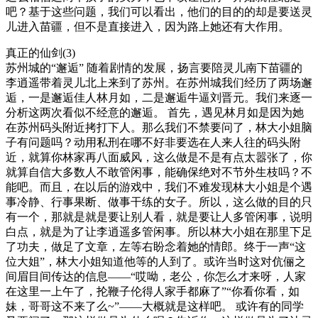
吧？基于这些问题，我们可以看出，他们的目的的却是要送灵
儿进入苗疆，但不是直接进入，因为路上她还有大作用。
真正的仙剑(3)
苏州城的“邂逅” 随着剧情的发展，扬言要陪灵儿南下苗疆的
李逍遥带着灵儿北上来到了苏州。在苏州城我们经历了两场邂
逅，一是邂逅佳人林月如，二是邂逅牛逼刘晋元。我们来逐一
分析这两次看似不经意的邂逅。 首先，遇见林月如是因为她
在苏州码头附近拷打下人。那么我们不禁要问了，林大小姐脑
子有问题吗？动用私刑在哪不好非要选在人来人往的码头附
近，就算你林家再八面威风，这么做是不是有点太嚣张了，你
就算自信大多数人不敢管闲事，能确保绝对不节外生枝吗？不
能吧。而且，在以后的游戏中，我们不难发现林大小姐是个遇
事冷静、行事果断、做事干练的女子。所以，这么做的目的只
有一个，那就是就是要让别人看，就是要让人多管闲事，说明
白点，就是为了让李逍遥多管闲事。所以林大小姐在那里下足
了功夫，做足了文章，左等右盼念着她的情郎。终于一声“这
位大姐”，林大小姐知道他等的人到了。或许当时这对伉俪之
间眉目间传达的信息——“哎呦，老公，你怎么才来呀，人家
在这里一上午了，抡鞭子伦得人家手都麻了”“你看你看，如
妹，哥哥这不来了么~”——大概就是这样吧。 或许有的同学