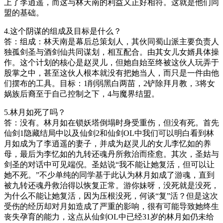
上了李逍遥，而这与林天南的利益又正好相符。这就是他们同
盟的基础。
4.这个阴谋的组成及目标是什么？
答：组成：林天南是幕后总策划人，其伙同蜀山派主要负责人
独孤剑圣与酒剑仙共同谋划，相互配合。由其女儿女婿具体操
作。这个计划的核心是赵灵儿，但她自始至终被这伙人玩弄于
股掌之中，甚至这伙人根本就没有把她当人，而只是一件由他
们摆布的工具。目标：1削弱黑白两苗，2铲除拜月教，3将女
娲族后裔至于自己控制之下，4与魔界结盟。
5.林月如死了吗？
答：没有。林月如在锁妖塔倒塌时身受重伤，但没有死。首先
仙剑1隐藏结局中以及仙剑2和仙剑OL中我们可以明白看到林
月如成为了李逍遥的妻子，并成为赵灵儿的女儿李忆如的养
母，最后为李忆如的九转还魂丹所救治而痊愈。其次，圣姑与
剑圣的对话中可见端倪。圣姑说“我不能让她复活，但可以让
她不死。”不少单纯的同学基于此认为林月如成了游魂，直到
被九转还魂丹救治得以恢复正常。游你妹呀，没死就是没死，
为什么不能让她复活，因为压根没死，何谈“复”活？但是这次
受伤的经历却对月如造成了严重的影响，很有可能导致她终生
丧失孕育的能力，这点从仙剑OL中已经31岁的林月如仍未给