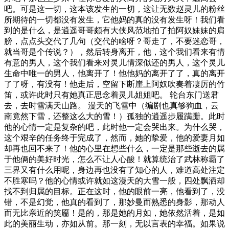
吧。可是这一切，这本该发生的一切，这让无数赵灵儿的粉丝
所期待的一切都没有发生，它他妈的真的没有发生呀！我们看
到的是什么，是逍遥哥哥颇有大侠风范地拍了拍阿奴妹妹的肩
膀，点点头交代了几句（交代的啥呀？哥走了，不要迷恋哥，
就当哥是个传说？），然后转身离开，他，这个我们看来有情
有意的男人，这个我们看来对灵儿情深似还的男人，这个灵儿
生命中唯一的男人，他离开了！他他妈的离开了了，真的离开
了了呀，有没有！他走后，空留下断崖上阿奴吹奏着凄厉的竹
笛，或许此时只有她真正思念着灵儿姐姐吧。 轮台东门送君
去，去时雪满天山路。 漫天的飞雪中（编剧也真够狗血，云
南竟然下雪，还整这么大的雪！）孤独的逍遥步履蹒跚。此时
他的心情一定是复杂的吧，此时他一定会哭出来。为什么哭，
这个艰辛的任务终于完成了，然而，她的挚爱，他的爱妻月如
却再也回不来了！他的心里在想些什么，一定是那些逝去的属
于他俩的美好时光，怎么不让人心酸！就算统治了武林称霸了
三界又有什么用呢，身边再也没有了知心的人，难道高处注定
不胜寒吗？他的心情或许就如这漫天的大雪一般，四处飘洒却
找不到归属的目标。正在这时，他的眼前一亮，他看到了，没
错，不是幻觉，他真的看到了，那妙曼而熟悉的身影，那动人
而无比亲近的笑靥！是的，那是她的月如，她依然活着，是如
此的美丽生动，亦如从前。那一刻，无以言表的幸福。如果说