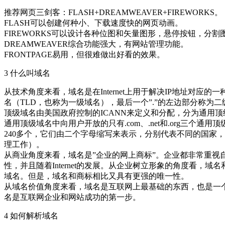
推荐网页三剑客：FLASH+DREAMWEAVER+FIREWORKS。
FLASH可以创建何种小、下载速度快的网页动画。
FIREWORKS可以设计各种位图和矢量图形，悬停按钮，分割
DREAMWEAVER综合功能强大，有网站管理功能。
FRONTPAGE易用，但很难做出好看的效果。
3 什么叫域名
从技术角度来看，域名是在Internet上用于解决IP地址对
名（TLD，也称为一级域名），最后一个”.”的左边部分称
顶级域名由美国政府控制的ICANN来定义和分配，分为通用顶级域名(gTLD, G
通用顶级域名中向用户开放的只有.com、.net和.org三个通用顶级域
240多个，它们由二个字母缩写来表示，分别代表不同的国家，
理工作）。
从商业角度来看，域名是”企业的网上商标”。企业都非常重
性，并且随着Internet的发展。从企业树立形象的角度看
域名。但是，域名和商标相比又具有更强的唯一性。
从域名价值角度来看，域名是互联网上最基础的东西，也是一
名是互联网企业和网站成功的第一步。
4 如何解析域名