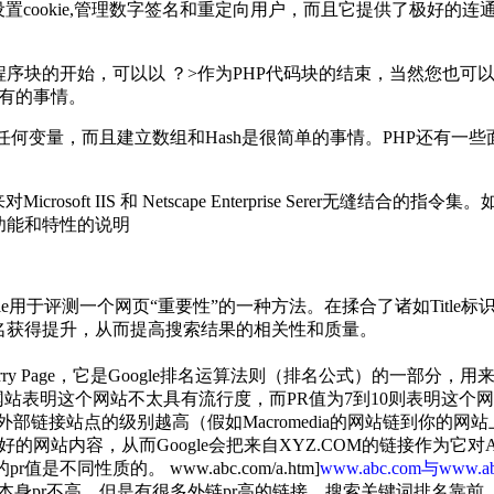
设置cookie,管理数字签名和重定向用户，而且它提供了极好的
块的开始，可以以 ？>作为PHP代码块的结束，当然您也可以用带有 <% 
理所有的事情。
声明任何变量，而且建立数组和Hash是很简单的事情。PHP还有
t IIS 和 Netscape Enterprise Serer无缝结合的指令集。如果
功能和特性的说明
Google用于评测一个网页“重要性”的一种方法。在揉合了诸如Title标识
名获得提升，从而提高搜索结果的相关性和质量。
Larry Page，它是Google排名运算法则（排名公式）的一部分
网站表明这个网站不太具有流行度，而PR值为7到10则表明这个
链接站点的级别越高（假如Macromedia的网站链到你的网站
好的网站内容，从而Google会把来自XYZ.COM的链接作为它对
 的pr值是不同性质的。 www.abc.com/a.htm]
www.abc.com与www.abc
身pr不高，但是有很多外链pr高的链接，搜索关键词排名靠前。 3