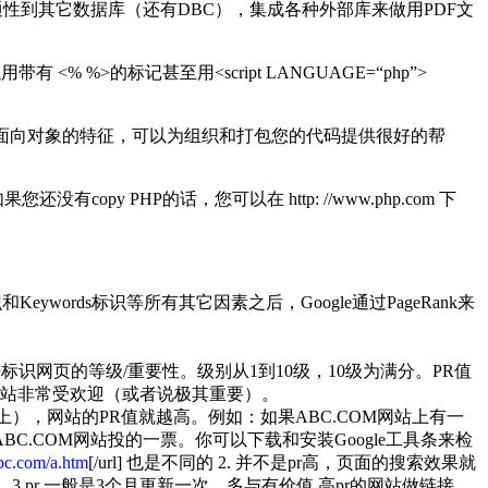
连通性到其它数据库（还有DBC），集成各种外部库来做用PDF文
%>的标记甚至用<script LANGUAGE=“php”>
一些面向对象的特征，可以为组织和打包您的代码提供很好的帮
您还没有copy PHP的话，您可以在 http: //www.php.com 下
和Keywords标识等所有其它因素之后，Google通过PageRank来
，用来标识网页的等级/重要性。级别从1到10级，10级为满分。PR值
网站非常受欢迎（或者说极其重要）。
上），网站的PR值就越高。例如：如果ABC.COM网站上有一
ABC.COM网站投的一票。你可以下载和安装Google工具条来检
.com/a.htm
[/url] 也是不同的 2. 并不是pr高，页面的搜索效果就
.pr 一般是3个月更新一次，多与有价值 高pr的网站做链接，