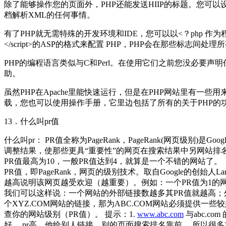
除了能够操作您的页面外，PHP还能发送HIIP的标题。您可以
档解析XML的任何事情。
有了PHP就无需特殊的开发环境和IDE，您可以以<？php 作为程序
</script>的ASP的格式来配置 PHP，PHP会在那些标志间处
PHP的编程语言类似与C和Perl。在使用它们之前您没必要
助。
虽然PHP在Apache里能快速运行，但是在PHP网站里有一些用来对Microsof
载，您也可以使用操作手册，它里边包括了所有的关于PHP的
13．什么叫pr值
什么叫pr： PR值全称为PageRank，PageRank(网页级别)是
调整结果，使那些更具“重要性”的网页在搜索结果中另网站排
PR值最高为10，一般PR值达到4，就算是一个不错的网站了。
PR值，即PageRank，网页的级别技术。取自Google的创始人
越高说明该网页越受欢迎（越重要）。例如：一个PR值为1的
我们可以这样说：一个网站的外部链接数越多其PR值就越高；外部
个XYZ.COM网站的链接，那为ABC.COM网站必须提供一些较
查你的网站级别（PR值）。 提示：1.
www.abc.com
与abc.com
好， pr高，他给别人链接，别的页面搜索排名靠前。 所以很多本