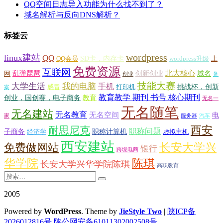
QQ空间日志导入功能为什么找不到了？
域名解析与反向DNS解析？
标签云
wordpress
linux建站
QQ
SD卡，内存卡
QQ会员
wordpress升级
上
免费资源
互联网
北大核心
乱弹琵琶
创新创业
域名
网
创业
备
技能大赛
大学生活
我的电脑
手机
挑战杯，创新
感冒
打印机
案
教育教学 期刊 书号 核心期刊
创业，国创赛，电子商务
教育
无名一
无名随笔
无名建站
无名教育
无名空间
电
家
服务器
汽车
西安
耐思尼克
职称问题
子商务
职称计算机
经济学
虚拟主机
西安建站
长安大学兴
免费做网站
银行
跨境电商
华学院
陈琪
长安大学兴华学院陈琪
高职教育
2005
Powered by
WordPress
. Theme by
JieStyle Two
|
陕ICP备
2026012816号
陕公网安备61011302002508号