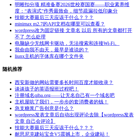
明晰扣分项 精准备赛2026世校赛国赛——职业素养维
度：“表演式”作秀最致命，细节疏漏拉低印象分
技能大赛最后三天应该干什么？？？
minimax m2.7的API文档在哪里可以查看？
wordpress改为固定链接 文章名 以后 所有的文章都打开
不了 怎么处理
电脑缺少无线网卡驱动，无法搜索和连接Wi-Fi。
我命由我不由天，最早是谁说的？
liunx主机的字体库在哪个文件夹
随机推荐
西安新做的网站需要多长时间百度才能收录？
谈谈孩子的英语报班过程吧！
注册域名qiba.org——让无名自己有一个域名吧
主机屋吭了我们，一步步的套消费者的钱！
急支糖浆广告创意是什么？
wordpress发表文章后自动出现评论去除【wordpress发表
文章 自己会评论】
技能大赛最后三天应该干什么？？？
耐思尼克建站宝盒V5震撼上市，企业建站！