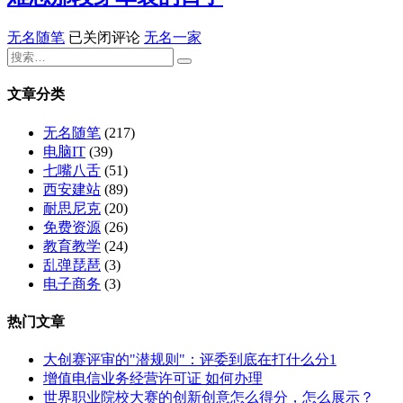
难
无名随笔
已关闭评论
无名一家
忘
那
段
文章分类
穿
军
无名随笔
(217)
装
电脑IT
(39)
的
七嘴八舌
(51)
日
西安建站
(89)
子
耐思尼克
(20)
免费资源
(26)
教育教学
(24)
乱弹琵琶
(3)
电子商务
(3)
热门文章
大创赛评审的"潜规则"：评委到底在打什么分1
增值电信业务经营许可证 如何办理
世界职业院校大赛的创新创意怎么得分，怎么展示？