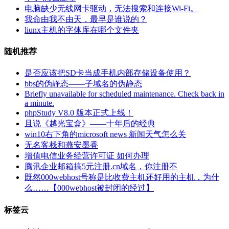
电脑缺少无线网卡驱动，无法搜索和连接Wi-Fi。
我命由我不由天，最早是谁说的？
liunx主机的字体库在哪个文件夹
随机推荐
是否应该把SD卡当成手机内部存储设备使用？
bbs的伪静态——子域名的伪静态
Briefly unavailable for scheduled maintenance. Check back in
a minute.
phpStudy V8.0 版本正式上线！
且说《越光宝盒》——十年后的经典
win10右下角的microsoft news 新闻天气怎么关
无名客栈和燕安墨香
增值电信业务经营许可证 如何办理
腾讯企业邮箱搞5元注册.cn域名，你注册不
既然000webhost号称是比收费主机还好用的主机，为什
么……【000webhost被封闭的经过】
标签云