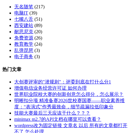
当
部
无名随笔
(217)
成
存
电脑IT
(39)
手
储
七嘴八舌
(51)
机
设
西安建站
(89)
内
备
耐思尼克
(20)
部
使
免费资源
(26)
存
用？
教育教学
(24)
储
乱弹琵琶
(3)
设
电子商务
(3)
备
使
热门文章
用？
大创赛评审的"潜规则"：评委到底在打什么分1
增值电信业务经营许可证 如何办理
世界职业院校大赛的创新创意怎么得分，怎么展示？
明晰扣分项 精准备赛2026世校赛国赛——职业素养维
度：“表演式”作秀最致命，细节疏漏拉低印象分
技能大赛最后三天应该干什么？？？
minimax m2.7的API文档在哪里可以查看？
wordpress改为固定链接 文章名 以后 所有的文章都打开
不了 怎么处理