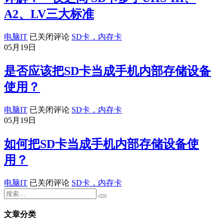
A2、LV三大标准
详
电脑IT
已关闭评论
SD卡，内存卡
解！
05月19日
一
夜
是否应该把SD卡当成手机内部存储设备
之
使用？
间
SD
卡
是
电脑IT
已关闭评论
SD卡，内存卡
多
否
05月19日
了
应
UHS-
该
如何把SD卡当成手机内部存储设备使
III、
把
用？
A2、
SD
LV
卡
三
当
如
电脑IT
已关闭评论
SD卡，内存卡
大
成
何
标
手
把
准
机
SD
文章分类
卡
内