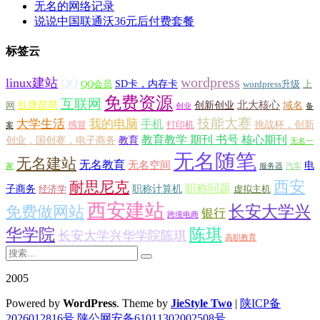
无名的网络记录
说说中国联通沃36元后付费套餐
标签云
wordpress
linux建站
QQ
SD卡，内存卡
QQ会员
wordpress升级
上
免费资源
互联网
北大核心
乱弹琵琶
创新创业
域名
网
创业
备
技能大赛
大学生活
我的电脑
手机
挑战杯，创新
感冒
打印机
案
教育教学 期刊 书号 核心期刊
创业，国创赛，电子商务
教育
无名一
无名随笔
无名建站
无名教育
无名空间
电
家
服务器
汽车
西安
耐思尼克
职称问题
子商务
职称计算机
经济学
虚拟主机
西安建站
长安大学兴
免费做网站
银行
跨境电商
华学院
陈琪
长安大学兴华学院陈琪
高职教育
2005
Powered by
WordPress
. Theme by
JieStyle Two
|
陕ICP备
2026012816号
陕公网安备61011302002508号