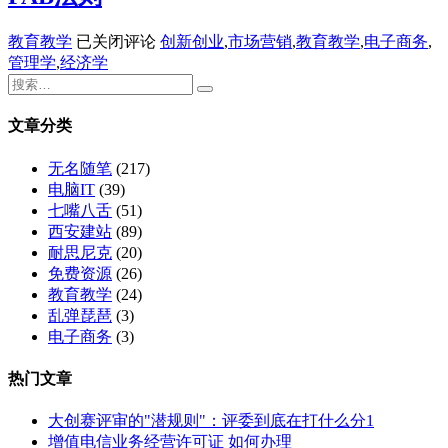
FAB
教育教学
已关闭评论
创新创业
,
市场营销
,
教育教学
,
电子商务
,
法
管理学
,
经济学
则
文章分类
无名随笔
(217)
电脑IT
(39)
七嘴八舌
(51)
西安建站
(89)
耐思尼克
(20)
免费资源
(26)
教育教学
(24)
乱弹琵琶
(3)
电子商务
(3)
热门文章
大创赛评审的"潜规则"：评委到底在打什么分1
增值电信业务经营许可证 如何办理