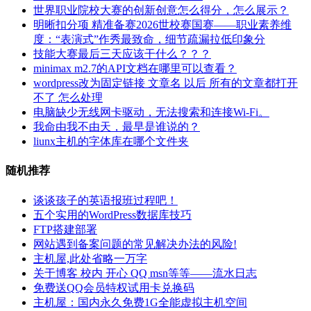
世界职业院校大赛的创新创意怎么得分，怎么展示？
明晰扣分项 精准备赛2026世校赛国赛——职业素养维
度：“表演式”作秀最致命，细节疏漏拉低印象分
技能大赛最后三天应该干什么？？？
minimax m2.7的API文档在哪里可以查看？
wordpress改为固定链接 文章名 以后 所有的文章都打开
不了 怎么处理
电脑缺少无线网卡驱动，无法搜索和连接Wi-Fi。
我命由我不由天，最早是谁说的？
liunx主机的字体库在哪个文件夹
随机推荐
谈谈孩子的英语报班过程吧！
五个实用的WordPress数据库技巧
FTP搭建部署
网站遇到备案问题的常见解决办法的风险!
主机屋,此处省略一万字
关于博客 校内 开心 QQ msn等等——流水日志
免费送QQ会员特权试用卡兑换码
主机屋：国内永久免费1G全能虚拟主机空间