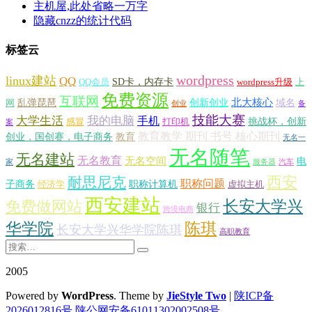
主机屋,此处省略一万字
隐藏cnzz的统计代码
标签云
wordpress
linux建站
QQ
SD卡，内存卡
QQ会员
wordpress升级
上
免费资源
互联网
北大核心
乱弹琵琶
创新创业
域名
网
创业
备
技能大赛
大学生活
我的电脑
手机
挑战杯，创新
感冒
打印机
案
教育教学 期刊 书号 核心期刊
创业，国创赛，电子商务
教育
无名一
无名随笔
无名建站
无名教育
无名空间
电
家
服务器
汽车
西安
耐思尼克
职称问题
子商务
职称计算机
经济学
虚拟主机
西安建站
长安大学兴
免费做网站
银行
跨境电商
华学院
陈琪
长安大学兴华学院陈琪
高职教育
2005
Powered by
WordPress
. Theme by
JieStyle Two
|
陕ICP备
2026012816号
陕公网安备61011302002508号