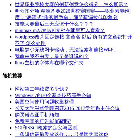
世界职业院校大赛的创新创意怎么得分，怎么展示？
明晰扣分项 精准备赛2026世校赛国赛——职业素养维
度：“表演式”作秀最致命，细节疏漏拉低印象分
技能大赛最后三天应该干什么？？？
minimax m2.7的API文档在哪里可以查看？
wordpress改为固定链接 文章名 以后 所有的文章都打开
不了 怎么处理
电脑缺少无线网卡驱动，无法搜索和连接Wi-Fi。
我命由我不由天，最早是谁说的？
liunx主机的字体库在哪个文件夹
随机推荐
网站第二年续费多少钱？
Windows 7的70个基本技巧高手必知
美国空间使用问题收集整理
长安大学兴华学院召开2016-2017学年系主任会议
购买诺基亚手机须知
免费空间的广告能屏蔽吗?
SCI和SSCI检索的定义与区别
一条短信最后发成这样……只是因为喜欢你