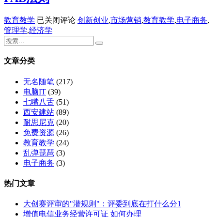
FAB
教育教学
已关闭评论
创新创业
,
市场营销
,
教育教学
,
电子商务
,
法
管理学
,
经济学
则
文章分类
无名随笔
(217)
电脑IT
(39)
七嘴八舌
(51)
西安建站
(89)
耐思尼克
(20)
免费资源
(26)
教育教学
(24)
乱弹琵琶
(3)
电子商务
(3)
热门文章
大创赛评审的"潜规则"：评委到底在打什么分1
增值电信业务经营许可证 如何办理