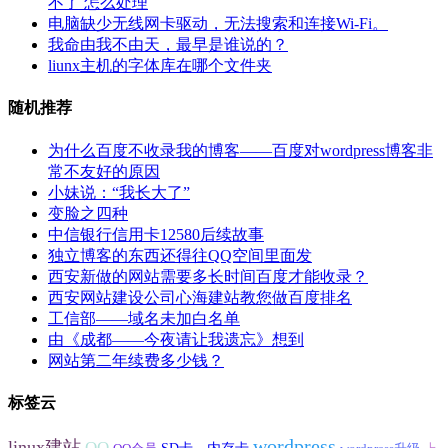
不了 怎么处理
电脑缺少无线网卡驱动，无法搜索和连接Wi-Fi。
我命由我不由天，最早是谁说的？
liunx主机的字体库在哪个文件夹
随机推荐
为什么百度不收录我的博客——百度对wordpress博客非
常不友好的原因
小妹说：“我长大了”
变脸之四种
中信银行信用卡12580后续故事
独立博客的东西还得往QQ空间里面发
西安新做的网站需要多长时间百度才能收录？
西安网站建设公司心海建站教您做百度排名
工信部——域名未加白名单
由《成都——今夜请让我遗忘》想到
网站第二年续费多少钱？
标签云
wordpress
linux建站
QQ