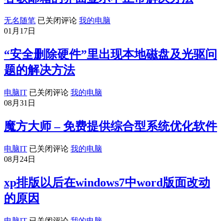
谷
无名随笔
已关闭评论
我的电脑
歌
01月17日
邮
箱
“安全删除硬件”里出现本地磁盘及光驱问
的
题的解决方法
界
面
“安
电脑IT
已关闭评论
我的电脑
显
全
08月31日
示
删
不
除
正
魔方大师 – 免费提供综合型系统优化软件
硬
常
件”
解
魔
电脑IT
已关闭评论
我的电脑
里
决
方
08月24日
出
办
大
现
法
师
xp排版以后在windows7中word版面改动
本
–
地
的原因
免
磁
费
盘
提
xp
电脑IT
已关闭评论
我的电脑