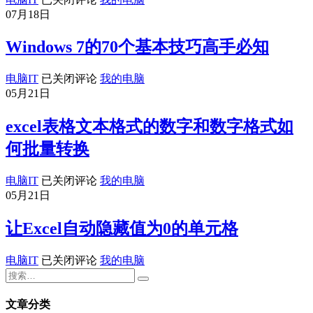
及
排
供
07月18日
光
版
综
驱
以
合
Windows 7的70个基本技巧高手必知
问
后
型
题
在
系
Windows
电脑IT
已关闭评论
我的电脑
的
windows7
统
7
05月21日
解
中
优
的
决
word
化
70
excel表格文本格式的数字和数字格式如
版
方
软
个
面
法
件
基
何批量转换
改
本
动
技
excel
电脑IT
已关闭评论
我的电脑
的
巧
表
05月21日
原
高
格
因
手
文
让Excel自动隐藏值为0的单元格
必
本
知
格
让
电脑IT
已关闭评论
我的电脑
式
Excel
的
自
数
动
文章分类
字