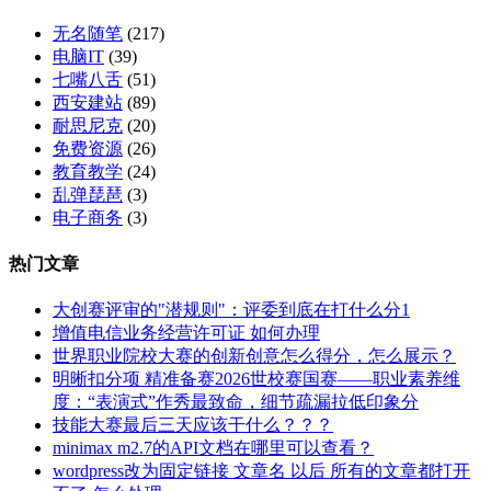
隐
和
藏
无名随笔
(217)
数
值
电脑IT
(39)
字
为
七嘴八舌
(51)
格
0
西安建站
(89)
式
的
耐思尼克
(20)
如
单
免费资源
(26)
何
元
教育教学
(24)
批
格
乱弹琵琶
(3)
量
电子商务
(3)
转
换
热门文章
大创赛评审的"潜规则"：评委到底在打什么分1
增值电信业务经营许可证 如何办理
世界职业院校大赛的创新创意怎么得分，怎么展示？
明晰扣分项 精准备赛2026世校赛国赛——职业素养维
度：“表演式”作秀最致命，细节疏漏拉低印象分
技能大赛最后三天应该干什么？？？
minimax m2.7的API文档在哪里可以查看？
wordpress改为固定链接 文章名 以后 所有的文章都打开