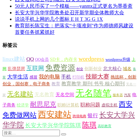
50元人民币买了一个模板——yanmx正式更名为墨香斋
长安大学兴华学院教务处召开新学期全体教师大会
说说手机上网的几个图标 E H T 3G G 1X
教育部长陈宝生：把落实“十项准则”作为师德师风建设
首要任务抓紧抓好
标签云
wordpress
linux建站
QQ
SD卡，内存卡
QQ会员
wordpress升级
上
免费资源
互联网
北大核心
乱弹琵琶
创新创业
域名
网
创业
备
技能大赛
大学生活
我的电脑
手机
挑战杯，创新
感冒
打印机
案
教育教学 期刊 书号 核心期刊
创业，国创赛，电子商务
教育
无名一
无名随笔
无名建站
无名教育
无名空间
电
家
服务器
汽车
西安
耐思尼克
职称问题
子商务
职称计算机
经济学
虚拟主机
西安建站
长安大学兴
免费做网站
银行
跨境电商
华学院
陈琪
长安大学兴华学院陈琪
高职教育