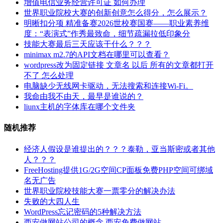
案
增值电信业务经营许可证 如何办理
世界职业院校大赛的创新创意怎么得分，怎么展示？
明晰扣分项 精准备赛2026世校赛国赛——职业素养维
度：“表演式”作秀最致命，细节疏漏拉低印象分
技能大赛最后三天应该干什么？？？
minimax m2.7的API文档在哪里可以查看？
wordpress改为固定链接 文章名 以后 所有的文章都打开
不了 怎么处理
电脑缺少无线网卡驱动，无法搜索和连接Wi-Fi。
我命由我不由天，最早是谁说的？
liunx主机的字体库在哪个文件夹
随机推荐
经济人假设是谁提出的？？？泰勒，亚当斯密或者其他
人？？？
FreeHosting提供1G/2G空间CP面板免费PHP空间可绑域
名无广告
世界职业院校技能大赛一票零分的解决办法
失败的大四人生
WordPress忘记密码的5种解决方法
西安做网站公司的概念 西安免费做网站