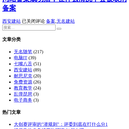
备案
网
西安建站
已关闭评论
备案
,
无名建站
站
备
案
文章分类
成
功
无名随笔
(217)
后，
电脑IT
(39)
在
七嘴八舌
(51)
什
西安建站
(89)
么
耐思尼克
(20)
情
免费资源
(26)
况
教育教学
(24)
下
乱弹琵琶
(3)
会
电子商务
(3)
被
取
热门文章
消
备
大创赛评审的"潜规则"：评委到底在打什么分1