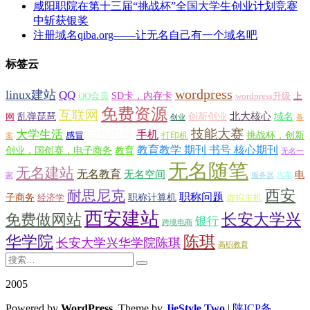
咸阳职院在第十三届“挑战杯”全国大学生创业计划竞赛
中斩获银奖
注册域名qiba.org——让无名自己有一个域名吧
标签云
wordpress
linux建站
QQ
SD卡，内存卡
QQ会员
wordpress升级
上
免费资源
互联网
北大核心
乱弹琵琶
创新创业
域名
网
创业
备
技能大赛
大学生活
我的电脑
手机
挑战杯，创新
感冒
打印机
案
教育教学 期刊 书号 核心期刊
创业，国创赛，电子商务
教育
无名一
无名随笔
无名建站
无名教育
无名空间
电
家
服务器
汽车
西安
耐思尼克
职称问题
子商务
职称计算机
经济学
虚拟主机
西安建站
长安大学兴
免费做网站
银行
跨境电商
华学院
陈琪
长安大学兴华学院陈琪
高职教育
2005
Powered by
WordPress
. Theme by
JieStyle Two
|
陕ICP备