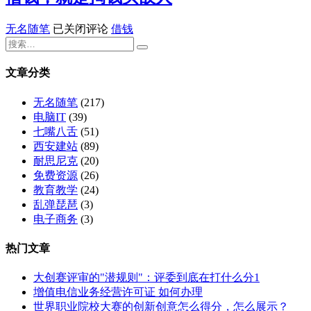
借
无名随笔
已关闭评论
借钱
钱，
就
是
文章分类
掏
钱
无名随笔
(217)
买
电脑IT
(39)
敌
七嘴八舌
(51)
人
西安建站
(89)
耐思尼克
(20)
免费资源
(26)
教育教学
(24)
乱弹琵琶
(3)
电子商务
(3)
热门文章
大创赛评审的"潜规则"：评委到底在打什么分1
增值电信业务经营许可证 如何办理
世界职业院校大赛的创新创意怎么得分，怎么展示？