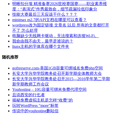
明晰扣分项 精准备赛2026世校赛国赛——职业素养维
度：“表演式”作秀最致命，细节疏漏拉低印象分
技能大赛最后三天应该干什么？？？
minimax m2.7的API文档在哪里可以查看？
wordpress改为固定链接 文章名 以后 所有的文章都打开
不了 怎么处理
电脑缺少无线网卡驱动，无法搜索和连接Wi-Fi。
我命由我不由天，最早是谁说的？
liunx主机的字体库在哪个文件夹
随机推荐
gofreeserve.com-美国1GB容量可绑域名免费php空间
长安大学兴华学院教务处召开新学期全体教师大会
长安大学兴华学院教务处召开2015—2016学年第二学期
新学期教师工作会议
Youhosting – 10G容量可绑米免费代理空间
且说西安的行乞者
揭秘免费虚拟主机是怎样“收费”的
玩转WordPress “more”标签
传说中的youhosting删站信