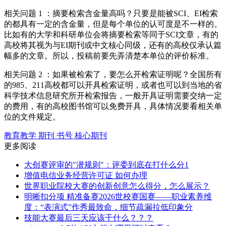
相关问题 1 ：摘要检索含金量高吗？只要是能被SCI、EI检索
的都具有一定的含金量，但是每个单位的认可度是不一样的。
比如有的大学和科研单位会将摘要检索等同于SCI文章，有的
高校将其视为与EI期刊或中文核心同级，还有的高校仅承认篇
幅多的文章。所以，投稿前要先弄清楚本单位的评价标准。
相关问题 2 ：如果被检索了，要怎么开检索证明呢？全国所有
的985、211高校都可以开具检索证明，或者也可以到当地的省
科学技术信息研究所开检索报告，一般开具证明需要交纳一定
的费用，有的高校图书馆可以免费开具，具体情况要看相关单
位的文件规定。
教育教学 期刊 书号 核心期刊
更多阅读
大创赛评审的"潜规则"：评委到底在打什么分1
增值电信业务经营许可证 如何办理
世界职业院校大赛的创新创意怎么得分，怎么展示？
明晰扣分项 精准备赛2026世校赛国赛——职业素养维
度：“表演式”作秀最致命，细节疏漏拉低印象分
技能大赛最后三天应该干什么？？？