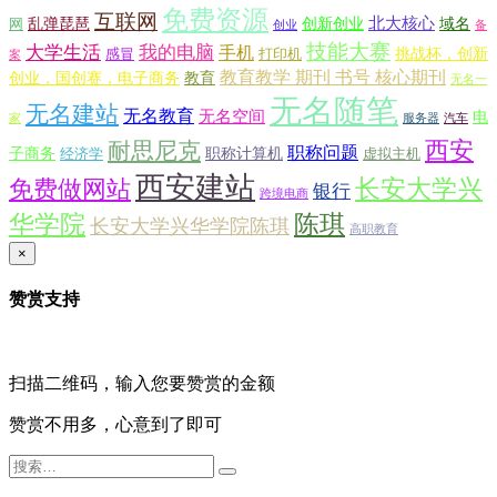
免费资源
互联网
北大核心
乱弹琵琶
创新创业
域名
网
创业
备
技能大赛
大学生活
我的电脑
手机
挑战杯，创新
感冒
打印机
案
教育教学 期刊 书号 核心期刊
创业，国创赛，电子商务
教育
无名一
无名随笔
无名建站
无名教育
无名空间
电
家
服务器
汽车
西安
耐思尼克
职称问题
子商务
职称计算机
经济学
虚拟主机
西安建站
长安大学兴
免费做网站
银行
跨境电商
华学院
陈琪
长安大学兴华学院陈琪
高职教育
×
赞赏支持
扫描二维码，输入您要赞赏的金额
赞赏不用多，心意到了即可