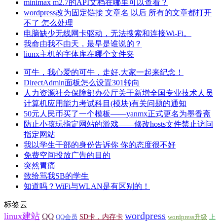
minimax m2.7的API文档在哪里可以查看？
wordpress改为固定链接 文章名 以后 所有的文章都打开
不了 怎么处理
电脑缺少无线网卡驱动，无法搜索和连接Wi-Fi。
我命由我不由天，最早是谁说的？
liunx主机的字体库在哪个文件夹
可牛，我心爱的可牛，走好,大家一起来纪念！
DirectAdmin面板怎么设置301转向
人力资源社会保障部办公厅关于新增全国专业技术人员
计算机应用能力考试科目(模块)有关问题的通知
50元人民币买了一个模板——yanmx正式更名为墨香斋
防止小孩玩指定网站的游戏——修改hosts文件禁止访问
指定网站
我以学生干部的身份告诉你 你的态度很不好
免费空间投放广告的目的
突然胃痛
致给骂我SB的学生
知道吗？WiFi与WLAN是有区别的！
标签云
wordpress
linux建站
QQ
SD卡，内存卡
QQ会员
wordpress升级
上