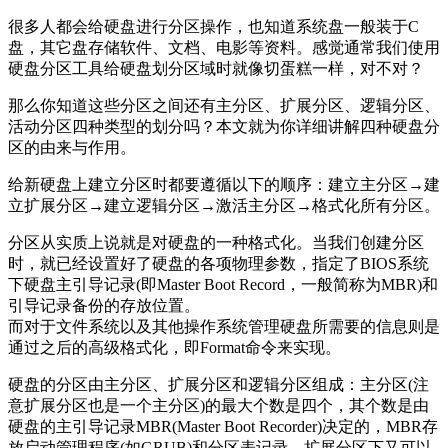
很多人都会给硬盘进行分区操作，也知道系统盘一般装于C
盘，其它盘存储软件、文档、电影等资料。感觉通常我们使用
硬盘分区工具给硬盘划分区域时就像切蛋糕一样，对不对？
那么你知道这些分区之间还有主分区、扩展分区、逻辑分区、
活动分区四种类型的划分吗？本文就为你详细讲解四种硬盘分
区的由来与作用。
给新硬盘上建立分区时都要遵循以下的顺序：建立主分区→建
立扩展分区→建立逻辑分区→激活主分区→格式化所有分区。
分区从实质上说就是对硬盘的一种格式化。当我们创建分区
时，就已经设置好了硬盘的各项物理参数，指定了BIOS系统
下硬盘主引导记录(即Master Boot Record，一般简称为MBR)和
引导记录备份的存放位置。
而对于文件系统以及其他操作系统管理硬盘所需要的信息则是
通过之后的高级格式化，即Format命令来实现。
硬盘的分区由主分区、扩展分区和逻辑分区组成：主分区(注
意扩展分区也是一个主分区)的最大个数是四个，其个数是由
硬盘的主引导记录MBR(Master Boot Recorder)决定的，MBR存
放启动管理程序(如GRUB)和分区表记录。扩展分区下又可以