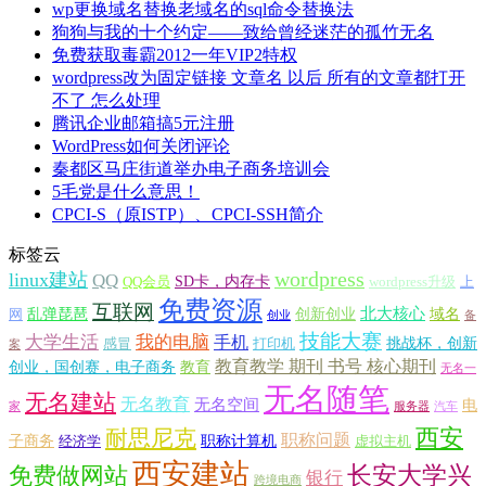
wp更换域名替换老域名的sql命令替换法
狗狗与我的十个约定——致给曾经迷茫的孤竹无名
免费获取毒霸2012一年VIP2特权
wordpress改为固定链接 文章名 以后 所有的文章都打开
不了 怎么处理
腾讯企业邮箱搞5元注册
WordPress如何关闭评论
秦都区马庄街道举办电子商务培训会
5毛党是什么意思！
CPCI-S（原ISTP）、CPCI-SSH简介
标签云
wordpress
linux建站
QQ
SD卡，内存卡
QQ会员
wordpress升级
上
免费资源
互联网
北大核心
乱弹琵琶
创新创业
域名
网
创业
备
技能大赛
大学生活
我的电脑
手机
挑战杯，创新
感冒
打印机
案
教育教学 期刊 书号 核心期刊
创业，国创赛，电子商务
教育
无名一
无名随笔
无名建站
无名教育
无名空间
电
家
服务器
汽车
西安
耐思尼克
职称问题
子商务
职称计算机
经济学
虚拟主机
西安建站
长安大学兴
免费做网站
银行
跨境电商