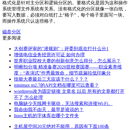
格式化是针对主分区和逻辑分区的。要格式化是因为这和操作
系统管理文件系统有关系。没有格式化的分区就像一张白纸，
要写入数据，必须对白纸打上“格子”，每个格子里面写一块。
而操作系统只认这些格子。
磁盘分区
更多阅读
大创赛评审的"潜规则"：评委到底在打什么分1
增值电信业务经营许可证 如何办理
世界职业院校大赛的创新创意怎么得分，怎么展示？
明晰扣分项 精准备赛2026世校赛国赛——职业素养维
度：“表演式”作秀最致命，细节疏漏拉低印象分
技能大赛最后三天应该干什么？？？
minimax m2.7的API文档在哪里可以查看？
wordpress改为固定链接 文章名 以后 所有的文章都打开
不了 怎么处理
电脑缺少无线网卡驱动，无法搜索和连接Wi-Fi。
我命由我不由天，最早是谁说的？
liunx主机的字体库在哪个文件夹
主机屋空间20元绝对不能用，原因有下面100条