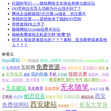
社团的哥们——致给网络文化协会和师大路论坛
QQ空间日志导入功能为什么找不到了？
腾讯企业邮箱搞5元注册.cn域名，你注册不
奇怪的百度——居然收录了我的QQ空间
突然发现PR上升了
鄙视网站51credit信用卡论坛
揭秘免费虚拟主机是怎样“收费”的
经济人假设是谁提出的？？？泰勒，亚当斯密或者其他
人？？？
标签云
wordpress
linux建站
QQ
SD卡，内存卡
QQ会员
wordpress升级
上
免费资源
互联网
北大核心
乱弹琵琶
创新创业
域名
网
创业
备
技能大赛
大学生活
我的电脑
手机
挑战杯，创新
感冒
打印机
案
教育教学 期刊 书号 核心期刊
创业，国创赛，电子商务
教育
无名一
无名随笔
无名建站
无名教育
无名空间
电
家
服务器
汽车
西安
耐思尼克
职称问题
子商务
职称计算机
经济学
虚拟主机
西安建站
长安大学兴
免费做网站
银行
跨境电商