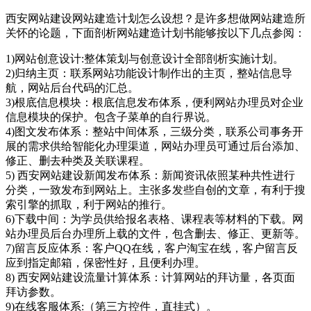
西安网站建设网站建造计划怎么设想？是许多想做网站建造所
关怀的论题，下面剖析网站建造计划书能够按以下几点参阅：
1)网站创意设计:整体策划与创意设计全部剖析实施计划。
2)归纳主页：联系网站功能设计制作出的主页，整站信息导
航，网站后台代码的汇总。
3)根底信息模块：根底信息发布体系，便利网站办理员对企业
信息模块的保护。包含子菜单的自行界说。
4)图文发布体系：整站中间体系，三级分类，联系公司事务开
展的需求供给智能化办理渠道，网站办理员可通过后台添加、
修正、删去种类及关联课程。
5) 西安网站建设新闻发布体系：新闻资讯依照某种共性进行
分类，一致发布到网站上。主张多发些自创的文章，有利于搜
索引擎的抓取，利于网站的推行。
6)下载中间：为学员供给报名表格、课程表等材料的下载。网
站办理员后台办理所上载的文件，包含删去、修正、更新等。
7)留言反应体系：客户QQ在线，客户淘宝在线，客户留言反
应到指定邮箱，保密性好，且便利办理。
8) 西安网站建设流量计算体系：计算网站的拜访量，各页面
拜访参数。
9)在线客服体系:（第三方控件，直挂式）。