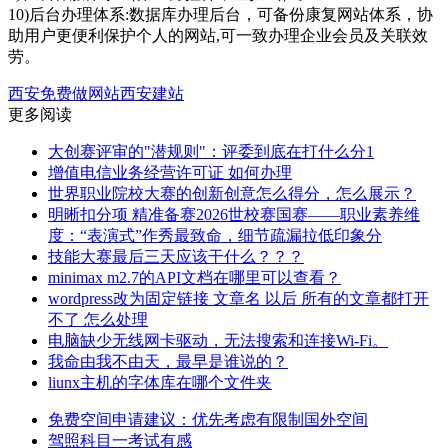
10)后台办理体系:数据库办理后台，可备份康复网站体系，协
助用户更便利保护个人的网站,可一致办理企业会员及关联效
劳。
西安免费做网站
西安建站
更多阅读
大创赛评审的"潜规则"：评委到底在打什么分1
增值电信业务经营许可证 如何办理
世界职业院校大赛的创新创意怎么得分，怎么展示？
明晰扣分项 精准备赛2026世校赛国赛——职业素养维
度：“表演式”作秀最致命，细节疏漏拉低印象分
技能大赛最后三天应该干什么？？？
minimax m2.7的API文档在哪里可以查看？
wordpress改为固定链接 文章名 以后 所有的文章都打开
不了 怎么处理
电脑缺少无线网卡驱动，无法搜索和连接Wi-Fi。
我命由我不由天，最早是谁说的？
liunx主机的字体库在哪个文件夹
免费空间申请建议：优先考虑有限制国外空间
驾照科目一考试有感