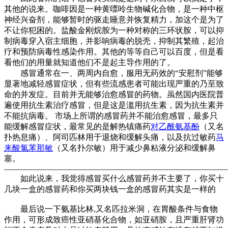
其他的说来。咖啡因是一种黄嘌呤生物碱化合物，是一种中枢
神经兴奋剂，能够暂时的驱走睡意并恢复精力，加这个是为了
不让你犯困的。盐酸金刚烷胺为一种对称的三环状胺，可以抑
制病毒穿入宿主细胞，并影响病毒的脱壳，抑制其繁殖，起治
疗和预防病毒性感染作用。其他的等等自己可以百度，但是看
看他们的用量就知道他们不是起主导作用的了。
感冒通常在一、两周内自愈，服用无药效的“安慰剂”能够
显著地减轻感冒症状，但有些流感患者可能出现严重的乃至致
命的并发症。目前并无能够治愈感冒的药物。虽然国内医院普
遍使用抗生素治疗感冒，但是这是滥用抗生素，因为抗生素并
不能抗病毒。 市场上所谓的感冒药并不能治愈感冒，最多只
能缓解感冒症状，最常见的是解热镇痛药
对乙酰氨基酚
（又名
扑热息痛）、阿司匹林用于退烧和缓解头痛，以及抗过敏药
马
来酸氯苯那敏
（又名扑尔敏）用于减少鼻粘液分泌和缓解鼻
塞。
———————————————————————————
如此说来，我觉得感冒买什么感冒药并不主要了，你买十
几块一盒的感冒药和你买两块钱一盒的感冒药其实是一样的
最后说一下氨基比林,又名匹拉米洞，在胃酸条件与食物
作用，可形成致癌性亚硝基化合物，如亚硝胺，且严重肝肾功