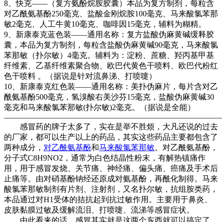
8、快克——（复方氨酚烷胺胶囊）本品为复方制剂，每粒含
对乙酰氨基酚250毫克、盐酸金刚烷胺100毫克、马来酸氯苯那
敏2毫克、人工牛黄10毫克、咖啡因15毫克，辅料为糊精。
9、新康泰克蓝色装——通用名称：复方盐酸伪麻黄碱缓释胶
囊，本品为复方制剂，每粒含盐酸伪麻黄碱90毫克，马来酸氯
苯那敏（扑尔敏）4毫克。辅料为：淀粉、蔗糖、羟丙基甲基
纤维素、乙基纤维素聚合物、欧巴代黄色干喷料、欧巴代粉红
色干喷料 。（据说是针对流鼻涕、打喷嚏）
10、新康泰克红色装——通用名称：美扑伪麻片，每片含对乙
酰氨基酚500毫克，氢溴酸右美沙芬15毫克，盐酸伪麻黄碱30
毫克和马来酸氯苯那敏(扑尔敏)2毫克。（据说是全能）
———————————————————————————
感冒药的牌子太多了，实在是举不胜烦，大凡还说的过去
的厂家，都可以生产以上的药品，其实这些药品主要都包含了
两种成分，
对乙酰氨基酚
和
马来酸氯苯那敏
。对乙酰氨基酚，
分子式C8H9NO2，通常为白色结晶性粉末，有解热镇痛作
用，用于感冒发烧、关节痛、神经痛、偏头痛、癌痛及手术后
止痛等。由对硝基酚钠经还原成对氨基酚，再酰化制得。马来
酸氯苯那敏制剂有片剂、注射剂，又名扑尔敏，抗组胺类药，
本品通过对H1受体的拮抗起到抗过敏作用。主要用于鼻炎、
皮肤黏膜过敏及缓解流泪、打喷嚏、流涕等感冒症状。
由此看来的话，感冒其实就是这两个东西就可以搞定了，