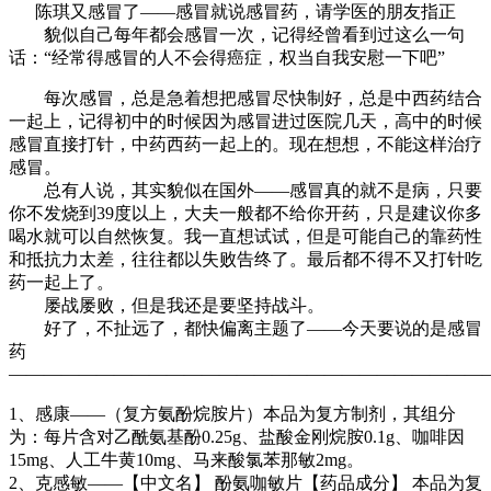
陈琪又感冒了——感冒就说感冒药，请学医的朋友指正
貌似自己每年都会感冒一次，记得经曾看到过这么一句
话：“经常得感冒的人不会得癌症，权当自我安慰一下吧”
每次感冒，总是急着想把感冒尽快制好，总是中西药结合
一起上，记得初中的时候因为感冒进过医院几天，高中的时候
感冒直接打针，中药西药一起上的。现在想想，不能这样治疗
感冒。
总有人说，其实貌似在国外——感冒真的就不是病，只要
你不发烧到39度以上，大夫一般都不给你开药，只是建议你多
喝水就可以自然恢复。我一直想试试，但是可能自己的靠药性
和抵抗力太差，往往都以失败告终了。最后都不得不又打针吃
药一起上了。
屡战屡败，但是我还是要坚持战斗。
好了，不扯远了，都快偏离主题了——今天要说的是感冒
药
———————————————————————————
1、感康——（复方氨酚烷胺片）本品为复方制剂，其组分
为：每片含对乙酰氨基酚0.25g、盐酸金刚烷胺0.1g、咖啡因
15mg、人工牛黄10mg、马来酸氯苯那敏2mg。
2、克感敏——【中文名】 酚氨咖敏片【药品成分】 本品为复