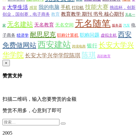
技能大赛
大学生活
我的电脑
手机
挑战杯，创新
感冒
打印机
案
教育教学 期刊 书号 核心期刊
创业，国创赛，电子商务
教育
无名一
无名随笔
无名建站
无名教育
无名空间
电
家
服务器
汽车
西安
耐思尼克
职称问题
子商务
职称计算机
经济学
虚拟主机
西安建站
长安大学兴
免费做网站
银行
跨境电商
华学院
陈琪
长安大学兴华学院陈琪
高职教育
×
赞赏支持
扫描二维码，输入您要赞赏的金额
赞赏不用多，心意到了即可
2005