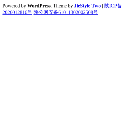
Powered by
WordPress
. Theme by
JieStyle Two
|
陕ICP备
2026012816号
陕公网安备61011302002508号