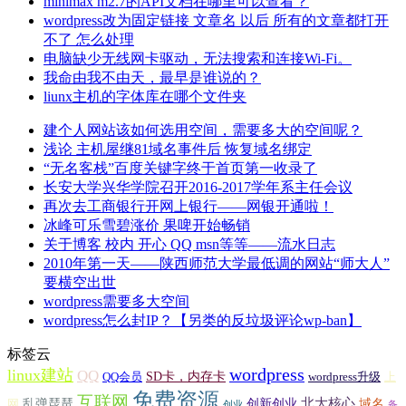
minimax m2.7的API文档在哪里可以查看？
wordpress改为固定链接 文章名 以后 所有的文章都打开
不了 怎么处理
电脑缺少无线网卡驱动，无法搜索和连接Wi-Fi。
我命由我不由天，最早是谁说的？
liunx主机的字体库在哪个文件夹
建个人网站该如何选用空间，需要多大的空间呢？
浅论 主机屋继81域名事件后 恢复域名绑定
“无名客栈”百度关键字终于首页第一收录了
长安大学兴华学院召开2016-2017学年系主任会议
再次去工商银行开网上银行——网银开通啦！
冰峰可乐雪碧涨价 果啤开始畅销
关于博客 校内 开心 QQ msn等等——流水日志
2010年第一天——陕西师范大学最低调的网站“师大人”
要横空出世
wordpress需要多大空间
wordpress怎么封IP？【另类的反垃圾评论wp-ban】
标签云
wordpress
linux建站
QQ
SD卡，内存卡
QQ会员
wordpress升级
上
免费资源
互联网
北大核心
乱弹琵琶
创新创业
域名
网
创业
备