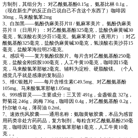
方制剂，其组分为： 对乙酰氨基酚0.15g， 氨基比林 0.1g，
（现在新生产的反正自己说自己不含这个东西了）咖啡因
30mg，马来酸氯苯2mg
3、白加黑——氨酚伪麻美芬片II / 氨麻苯美片， 氨酚伪麻美
芬片Ⅱ（日用片）：对乙酰氨基酚325毫克，盐酸伪麻黄碱30
毫克，氢溴酸右美沙芬15毫克。氨麻苯美片（夜用片）：对乙
酰氨基酚325毫克，盐酸伪麻黄碱30毫克，氢溴酸右美沙芬15
毫克，盐酸苯海拉明25毫克。
4、感叹号——复方氨酚烷胺片。每片含对乙酰氨基酚250毫
克，盐酸金刚烷胺100毫克，人工牛黄10毫克，咖啡因15毫
克，马来酸氯苯那敏2毫克。辅料为淀粉、硬脂酸镁。（个人
感觉几乎就是感康的复制品）
5、维C银翘片 ——每片含维生素C49.5mg、对乙酰氨基酚
105mg、马来酸氯苯那敏1.05mg
6、999感冒灵——主要成分：三叉苦 491g，金盏银盘 327g，
野菊花 246g，岗梅 736g，咖啡因 0.4g，对乙酰氨基酚 0.2g，
扑尔敏 0.4g，薄荷油 0.2ml。
7、速效伤风胶囊——通用名称：氨咖黄敏胶囊，本品为感冒
用药类非处方药药品，复方制剂，每粒含对乙酰氨基酚250毫
克，咖啡因15毫克，马来酸氯苯那敏1毫克，人工牛黄10毫
克，。