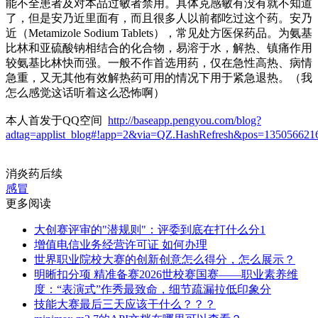
能不全患者及对本品过敏者禁用。具体克感敏有没有就不知道
了，但是安乃近里面有，而且很多人以前都吃过这个药。安乃
近（Metamizole Sodium Tablets），常见处方医保药品。为氨基
比林和亚硫酸钠相结合的化合物，易溶于水，解热、镇痛作用
较氨基比林快而强。一般不作首选用药，仅在急性高热、病情
急重，又无其他有效解热药可用的情况下用于紧急退热。（我
怎么感觉这话听着这么恐怖啊）
本人首发于QQ空间
http://baseapp.pengyou.com/blog?
adtag=applist_blog#!app=2&via=QZ.HashRefresh&pos=135056621
消炎药后续
感冒
更多阅读
大创赛评审的"潜规则"：评委到底在打什么分1
增值电信业务经营许可证 如何办理
世界职业院校大赛的创新创意怎么得分，怎么展示？
明晰扣分项 精准备赛2026世校赛国赛——职业素养维
度：“表演式”作秀最致命，细节疏漏拉低印象分
技能大赛最后三天应该干什么？？？