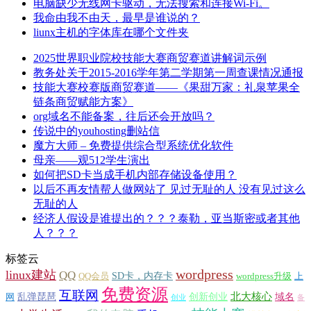
电脑缺少无线网卡驱动，无法搜索和连接Wi-Fi。
我命由我不由天，最早是谁说的？
liunx主机的字体库在哪个文件夹
2025世界职业院校技能大赛商贸赛道讲解词示例
教务处关于2015-2016学年第二学期第一周查课情况通报
技能大赛校赛版商贸赛道——《果甜万家：礼泉苹果全
链条商贸赋能方案》
org域名不能备案，往后还会开放吗？
传说中的youhosting删站信
魔方大师 – 免费提供综合型系统优化软件
母亲——观512学生演出
如何把SD卡当成手机内部存储设备使用？
以后不再友情帮人做网站了 见过无耻的人 没有见过这么
无耻的人
经济人假设是谁提出的？？？泰勒，亚当斯密或者其他
人？？？
标签云
wordpress
linux建站
QQ
SD卡，内存卡
QQ会员
wordpress升级
上
免费资源
互联网
北大核心
乱弹琵琶
创新创业
域名
网
创业
备