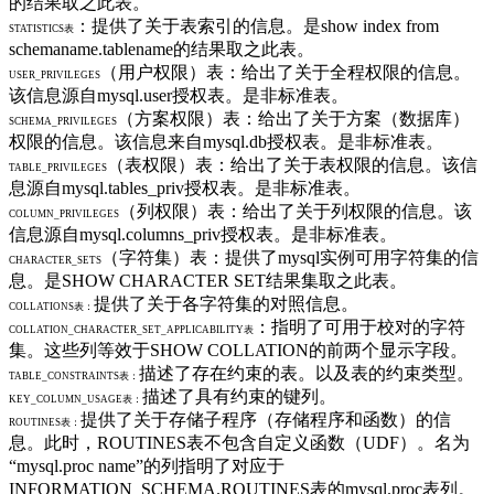
的结果取之此表。
：提供了关于表索引的信息。是show index from
STATISTICS表
schemaname.tablename的结果取之此表。
（用户权限）表：给出了关于全程权限的信息。
USER_PRIVILEGES
该信息源自mysql.user授权表。是非标准表。
（方案权限）表：给出了关于方案（数据库）
SCHEMA_PRIVILEGES
权限的信息。该信息来自mysql.db授权表。是非标准表。
（表权限）表：给出了关于表权限的信息。该信
TABLE_PRIVILEGES
息源自mysql.tables_priv授权表。是非标准表。
（列权限）表：给出了关于列权限的信息。该
COLUMN_PRIVILEGES
信息源自mysql.columns_priv授权表。是非标准表。
（字符集）表：提供了mysql实例可用字符集的信
CHARACTER_SETS
息。是SHOW CHARACTER SET结果集取之此表。
提供了关于各字符集的对照信息。
COLLATIONS表：
：指明了可用于校对的字符
COLLATION_CHARACTER_SET_APPLICABILITY表
集。这些列等效于SHOW COLLATION的前两个显示字段。
描述了存在约束的表。以及表的约束类型。
TABLE_CONSTRAINTS表：
描述了具有约束的键列。
KEY_COLUMN_USAGE表：
提供了关于存储子程序（存储程序和函数）的信
ROUTINES表：
息。此时，ROUTINES表不包含自定义函数（UDF）。名为
“mysql.proc name”的列指明了对应于
INFORMATION_SCHEMA.ROUTINES表的mysql.proc表列。