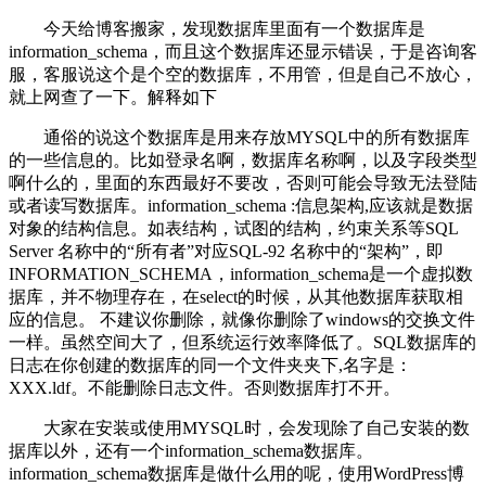
今天给博客搬家，发现数据库里面有一个数据库是
information_schema，而且这个数据库还显示错误，于是咨询客
服，客服说这个是个空的数据库，不用管，但是自己不放心，
就上网查了一下。解释如下
通俗的说这个数据库是用来存放MYSQL中的所有数据库
的一些信息的。比如登录名啊，数据库名称啊，以及字段类型
啊什么的，里面的东西最好不要改，否则可能会导致无法登陆
或者读写数据库。information_schema :信息架构,应该就是数据
对象的结构信息。如表结构，试图的结构，约束关系等SQL
Server 名称中的“所有者”对应SQL-92 名称中的“架构”，即
INFORMATION_SCHEMA，information_schema是一个虚拟数
据库，并不物理存在，在select的时候，从其他数据库获取相
应的信息。 不建议你删除，就像你删除了windows的交换文件
一样。虽然空间大了，但系统运行效率降低了。SQL数据库的
日志在你创建的数据库的同一个文件夹夹下,名字是：
XXX.ldf。不能删除日志文件。否则数据库打不开。
大家在安装或使用MYSQL时，会发现除了自己安装的数
据库以外，还有一个information_schema数据库。
information_schema数据库是做什么用的呢，使用WordPress博