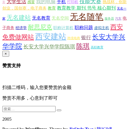
技能大赛
大学生活
我的电脑
手机
挑战杯，创新
感冒
打印机
案
教育教学 期刊 书号 核心期刊
创业，国创赛，电子商务
教育
无名一
无名随笔
无名建站
无名教育
无名空间
电
家
服务器
汽车
西安
耐思尼克
职称问题
子商务
职称计算机
经济学
虚拟主机
西安建站
长安大学兴
免费做网站
银行
跨境电商
华学院
陈琪
长安大学兴华学院陈琪
高职教育
×
赞赏支持
扫描二维码，输入您要赞赏的金额
赞赏不用多，心意到了即可
2005