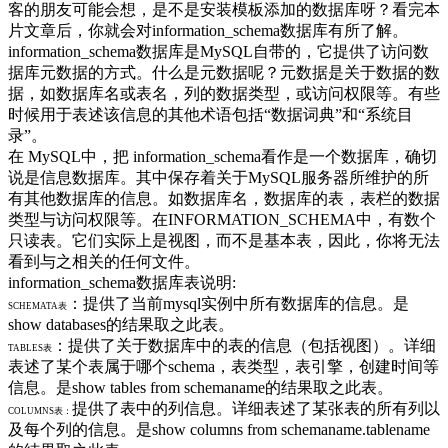
客的朋友可能会想，是不是安装模板添加的数据库呀？看完本
片文章后，你就会对information_schema数据库有所了解。
information_schema数据库是MySQL自带的，它提供了访问数
据库元数据的方式。什么是元数据呢？元数据是关于数据的数
据，如数据库名或表名，列的数据类型，或访问权限等。有些
时候用于表述该信息的其他术语包括“数据词典”和“系统目
录”。
在 MySQL中，把 information_schema看作是一个数据库，确切
说是信息数据库。其中保存着关于MySQL服务器所维护的所
有其他数据库的信息。如数据库名，数据库的表，表栏的数据
类型与访问权限等。在INFORMATION_SCHEMA中，有数个
只读表。它们实际上是视图，而不是基本表，因此，你将无法
看到与之相关的任何文件。
information_schema数据库表说明:
：提供了当前mysql实例中所有数据库的信息。是
SCHEMATA表
show databases的结果取之此表。
：提供了关于数据库中的表的信息（包括视图）。详细
TABLES表
表述了某个表属于哪个schema，表类型，表引擎，创建时间等
信息。是show tables from schemaname的结果取之此表。
提供了表中的列信息。详细表述了某张表的所有列以
COLUMNS表：
及每个列的信息。是show columns from schemaname.tablename