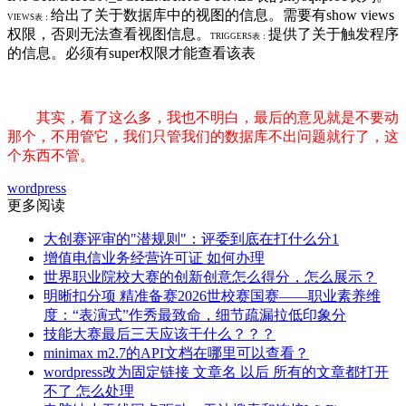
给出了关于数据库中的视图的信息。需要有show views
VIEWS表：
权限，否则无法查看视图信息。
提供了关于触发程序
TRIGGERS表：
的信息。必须有super权限才能查看该表
其实，看了这么多，我也不明白，最后的意见就是不要动
那个，不用管它，我们只管我们的数据库不出问题就行了，这
个东西不管。
wordpress
更多阅读
大创赛评审的"潜规则"：评委到底在打什么分1
增值电信业务经营许可证 如何办理
世界职业院校大赛的创新创意怎么得分，怎么展示？
明晰扣分项 精准备赛2026世校赛国赛——职业素养维
度：“表演式”作秀最致命，细节疏漏拉低印象分
技能大赛最后三天应该干什么？？？
minimax m2.7的API文档在哪里可以查看？
wordpress改为固定链接 文章名 以后 所有的文章都打开
不了 怎么处理