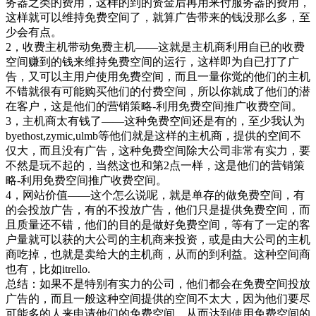
务器之类的费用，这样的到的资金后再用来付服务器的费用，
这样就可以维持免费空间了，就算广告带来的钱没那么多，至
少会有点。
2，收费主机带动免费主机——这就是主机商利用自已的收费
空间赚到的钱来维持免费空间的运行，这样即为自已打了广
告，又可以主用户使用免费空间，而且一量你觉的他们的主机
不错就很有可能购买他们的付费空间，所以你就成了他们的潜
在客户，这是他们的营销策略-利用免费空间推广收费空间。
3，主机商太有钱了——这种免费空间还是有的，至少我认为
byethost,zymic,ulmb等他们就是这样的主机商，提供的空间不
仅大，而且没有广告，这种免费空间除大公司非常有实力，要
不然是玩不起的，当然这也和第2点一样，这是他们的营销策
略-利用免费空间推广收费空间。
4，网站价值——这个怎么说呢，就是单存的做免费空间，有
的会投放广告，有的不投放广告，他们只是提供免费空间，而
且质量还不错，他们的目的是做好免费空间，等有了一定的客
户量就可以获的大公司的主机商来投资，或是由大公司的主机
商吃掉，也就是卖给大的主机商，从而的到利益。这种空间商
也有，比如itrello.
总结：如果不是特别有实力的公司，他们都会在免费空间投放
广告的，而且一般这种空间提供的空间不太大，因为他们要尽
可能多的人来申请他们的免费空间，从而达到使用免费空间的