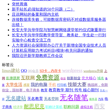
突然胃痛
新手站长必须知道的50个问题（二）
且说网站的备案和国内主机
连接数据库失败，可能数据库密码不对或数据库服务器
出错！
长安大学兴华学院与智慧树网络课堂签约仪式隆重举行
长安大学兴华学院教学督导室、教务处、学生处一行到
实验中心检查交流工作
人力资源社会保障部办公厅关于新增全国专业技术人员
计算机应用能力考试科目(模块)有关问题的通知
我院召开新学期教师工作会议
标签云
wordpress
linux建站
QQ
SD卡，内存卡
QQ会员
wordpress升级
上
免费资源
互联网
北大核心
乱弹琵琶
创新创业
域名
网
创业
备
技能大赛
大学生活
我的电脑
手机
挑战杯，创新
感冒
打印机
案
教育教学 期刊 书号 核心期刊
创业，国创赛，电子商务
教育
无名一
无名随笔
无名建站
无名教育
无名空间
电
家
服务器
汽车
西安
耐思尼克
职称问题
子商务
职称计算机
经济学
虚拟主机