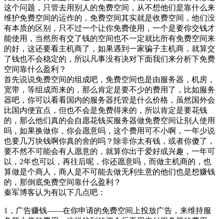
这个问题，只管去用别人的免费空间，从不想他们是靠什么来
维护免费空间的运作的，免费空间其实就是收费空间，他们没
有本质的区别，只不过一个让你免费使用，一个是要你交钱才
能使用，当然所有交了钱的空间也不一定就比所有免费空间来
的好，这还要看主机商了，如果遇到一家骗子主机商，就算交
了钱也不会稳定的，所以凡事没有决对下面我们来分析下免费
空间靠什么盈利？
首先说说免费空间的组成吧，免费空间也是由服务器，机房，
宽带，等组成而来的，那么肯定是要不少的费用了，比如服务
器吧，你可以看看国内的服务器托管是什么价格，虽然国外会
比国内便宜点，但也不会是免费得来的，所以肯定是要花钱
的，那么他们真的会自愿花钱买服务器做免费空间让别人使用
吗，如果换做你，你会愿意吗，这个费用可不小啊，一年少说
也要几万块钱啊你真的舍的吗？除非你太有钱，或者你傻了，
要不然不可能会有人愿意的，就算你出于爱好或兴趣，一年可
以，2年也可以，再往后呢，你还愿意吗，而做主机商的，也
算做是个商人，商人是不可能去做无利生意的他们也是想赚钱
的，那倒底免费空间靠什么盈利？
秦军博客认为有以下几点吧：
1，广告赚钱——在你申请的免费空间上投放广告，来维持服