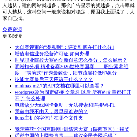
人越从，建的网站就越多，那么广告显示的就越多，点击率就
可人越从，这种空间一般来说相对稳定，原因我上面说了，大
家自已找。
免费资源
更多阅读
大创赛评审的"潜规则"：评委到底在打什么分1
增值电信业务经营许可证 如何办理
世界职业院校大赛的创新创意怎么得分，怎么展示？
明晰扣分项 精准备赛2026世校赛国赛——职业素养维
度：“表演式”作秀最致命，细节疏漏拉低印象分
技能大赛最后三天应该干什么？？？
minimax m2.7的API文档在哪里可以查看？
wordpress改为固定链接 文章名 以后 所有的文章都打开
不了 怎么处理
电脑缺少无线网卡驱动，无法搜索和连接Wi-Fi。
我命由我不由天，最早是谁说的？
liunx主机的字体库在哪个文件夹
我院荣获“全国互联网+训练营大赛（陕西赛区）”铜奖
话说中国的上网费真贵——建议全民去网吧得了