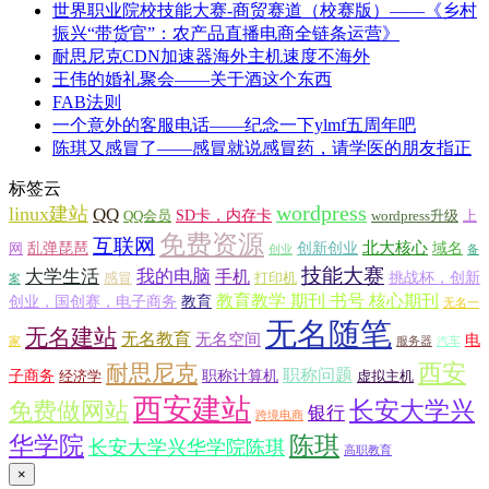
世界职业院校技能大赛-商贸赛道（校赛版）——《乡村
振兴“带货官”：农产品直播电商全链条运营》
耐思尼克CDN加速器海外主机速度不海外
王伟的婚礼聚会——关于酒这个东西
FAB法则
一个意外的客服电话——纪念一下ylmf五周年吧
陈琪又感冒了——感冒就说感冒药，请学医的朋友指正
标签云
wordpress
linux建站
QQ
SD卡，内存卡
QQ会员
wordpress升级
上
免费资源
互联网
北大核心
乱弹琵琶
创新创业
域名
网
创业
备
技能大赛
大学生活
我的电脑
手机
挑战杯，创新
感冒
打印机
案
教育教学 期刊 书号 核心期刊
创业，国创赛，电子商务
教育
无名一
无名随笔
无名建站
无名教育
无名空间
电
家
服务器
汽车
西安
耐思尼克
职称问题
子商务
职称计算机
经济学
虚拟主机
西安建站
长安大学兴
免费做网站
银行
跨境电商
华学院
陈琪
长安大学兴华学院陈琪
高职教育
×