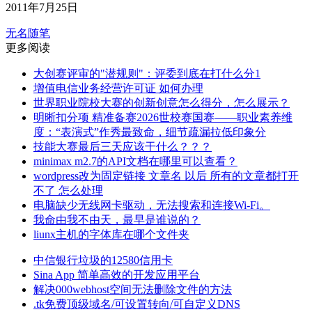
2011年7月25日
无名随笔
更多阅读
大创赛评审的"潜规则"：评委到底在打什么分1
增值电信业务经营许可证 如何办理
世界职业院校大赛的创新创意怎么得分，怎么展示？
明晰扣分项 精准备赛2026世校赛国赛——职业素养维
度：“表演式”作秀最致命，细节疏漏拉低印象分
技能大赛最后三天应该干什么？？？
minimax m2.7的API文档在哪里可以查看？
wordpress改为固定链接 文章名 以后 所有的文章都打开
不了 怎么处理
电脑缺少无线网卡驱动，无法搜索和连接Wi-Fi。
我命由我不由天，最早是谁说的？
liunx主机的字体库在哪个文件夹
中信银行垃圾的12580信用卡
Sina App 简单高效的开发应用平台
解决000webhost空间无法删除文件的方法
.tk免费顶级域名/可设置转向/可自定义DNS